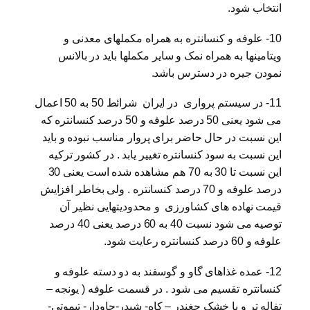
انتخاب شود.
10- علوفه و کنسانتره به همراه مکملهای معدنی و
ویتامینها به همراه نمک و سایر مکملها باید در بالانس
نمودن جیره در دسترس باشد.
11- در سیستم پرواری در ایران شرائط 50 به 50 اعمال
می شود یعنی 50 درصد علوفه و 50 درصد کنسانتره که
این نسبت در حال حاضر برای پروار مناسب نبوده و باید
این نسبت به سود کنسانتره تغییر یابد . در کشور ترکیه
این نسبت تا 30 به 70 هم مشاهده شده است یعنی 30
درصد علوفه و 70 درصد کنسانتره . ولی بخاطر افزایش
قیمت نهاده های کشاورزی و محدودیتهایی نظیر آن
توصیه می شود نسبت 40 به 60 درصد یعنی 40 درصد
علوفه و 60 درصد کنسانتره رعایت شود.
12- عمده غذاهای گاو و گوسفند به دو دسته علوفه و
کنسانتره تقسیم می شود . در قسمت علوفه ( یونجه –
تفاله تر و یا خشک چغندر – کاه- شبدر-چاودار- تیموتی-