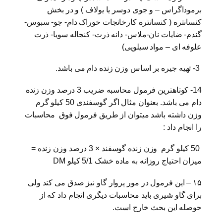
برموداگراس – و جوی دوسر یا یولاف ) و در بخش
کنسانتره ( کنسانتره کارخانجات خوراک دام- جو- سبوس-
گندم- ضایات نان-ملاس- دانه ذرت- کنجاله سویا- ذرت
علوفه ای – مواد سیلویی)
3- تهیه جیره بر اساس وزن زنده دام می باشد.
14- کوتاهترین فرمول محاسبه ضریب 3 درصد وزن زنده
دام می باشد. بعنوان مثال اگر گوسفندی 50 کیلو گرم
وزن داشته باشد میتوان از طریق فرمول فوق محاسبات
را انجام داد :
50 کیلو گرم وزن زنده گوسفند × 3 درصد وزن زنده =
میزان احتیاج روزانه به ماده خشک 5/1 کیلو DM
۱۵ – این فرمول در مور پروار گاو نیز صدق می کند ولی
برای گاو شیری باید محاسبات دیگری انجام داد که از
حوصله این بحث خارج است.