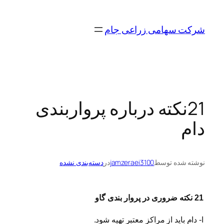
رفتن
به
شرکت سهامی زراعی جام
محتوا
21نکته درباره پرواربندی
دام
نوشته شده توسط
jamzeraei3100
در
دسته‌بندی نشده
21 نکته ضروری در پروار بندی گاو
ا- دام باید از مراکز معتبر تهیه شود.