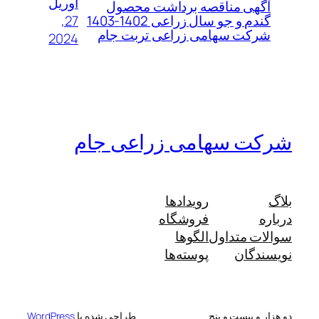
آوریل
آگهی مناقصه برداشت محصول
27,
گندم و جو سال زراعی 1402-1403
شرکت سهامی زراعی تربت جام
2024
شرکت سهامی زراعی جام
بلاگ
رویدادها
درباره
فروشگاه
سوالات متداول
الگوها
نویسندگان
پوسته‌ها
دو هزار و بیست و پنج
طراحی شده با
WordPress