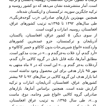
است. آمار منتشرشده نشان می‌دهد که دو کشور روسیه و
ترکیه جایگزین سوریه، ترکمنستان و ازبکستان شده‌اند.
همچنین مهم‌ترین بازارهای صادراتی «رب گوجه‌فرنگی»،
طی سال‌های ۱۳۹۲ تا ۱۳۹۵به ترتیب کشورهای عراق،
افغانستان، روسیه، امارات و کویت است.
از سوی دیگر، ۵ کشور عراق، افغانستان، پاکستان،
آذربایجان و ترکمنستان، جزو عمده‌ترین کشورهای
وارد‌کننده «انواع شیرینی‌جات بدون کاکائو و خمیر کاکائو» و
«آرد گندم، آرد غلات به‌جزگندم و…» در مدت مذکور است.
مطابق آمارها، نکته قابل تامل در گروه کالایی «آرد گندم،
آردغلات به‌جز گندم و…» این است که در ۷ ماه منتهی به
مهر ۹۵ بازار هدفی برای این محصول وجود نداشته است،
اما بازار هدف این گروه کالایی در سال‌های ۹۲ تا ۹۴ بیشتر
کشورهای عراق، افغانستان، آذربایجان، امارات و ترکیه
گزارش شده است. همچنین براساس آمارها، بازارهای
صادراتی گروه کالایی «انواع شیر وخامه، دوغ، ماست
و…»، طی سال ۱۳۹۵، به ترتیب عراق افغانستان،