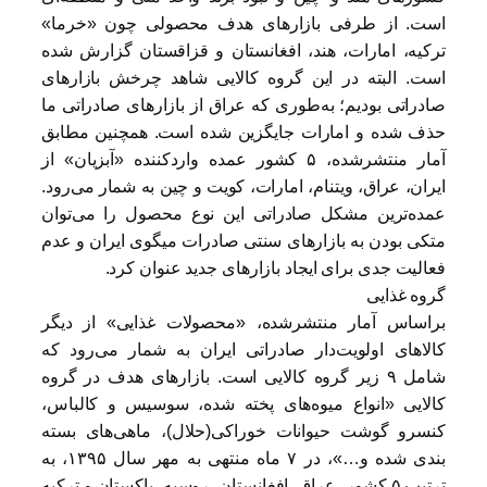
است. از طرفی بازارهای هدف محصولی چون «خرما»
تركيه، امارات، هند، افغانستان و قزاقستان گزارش شده
است. البته در این گروه کالایی شاهد چرخش بازارهای
صادراتی بودیم؛ به‌طوری که عراق از بازارهای صادراتی ما
حذف شده و امارات جایگزین شده است. همچنین مطابق
آمار منتشرشده، ۵ کشور عمده واردکننده «آبزیان» از
ایران، عراق، ويتنام، امارات، كويت و چين به شمار می‌رود.
عمده‌‌ترین مشکل صادراتی این نوع محصول را می‌توان
متکی بودن به بازارهای سنتی صادرات میگوی ایران و عدم
فعالیت جدی برای ایجاد بازارهای جدید عنوان کرد.
گروه غذایی
براساس آمار منتشرشده، «محصولات غذایی» از دیگر
کالاهای اولویت‌دار صادراتی ایران به شمار می‌رود که
شامل ۹ زیر گروه کالایی است. بازارهای هدف در گروه
کالایی «انواع میوه‌های پخته شده، سوسیس و کالباس،
کنسرو گوشت حیوانات خوراکی(حلال)، ماهی‌های بسته
بندی شده و…»، در ۷ ماه منتهی به مهر سال ۱۳۹۵، به
ترتیب ۵ کشور، عراق، افغانستان، روسیه، پاکستان و ترکيه