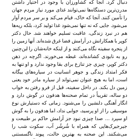
دنبال کرد. آنجا که کشاورزان با وجود در اختیار داشتن
مدرن‌ترین دستگاه‌ها نمی‌توانند غذای مورد نیاز مردم جهان
را تأمین کنند. آنجا که خاک، قیام می‌کند و بر سر مردم آوار
می‌شود. جایی که نه تنها نمی‌شود غذا تولید کرد، بلکه ریه‌ها
هم در نبرد زندگی، عاقبت تسلیم خواهند شد. حال دکتر
کوپر با همکارانش در آرامش فضا غرق شده‌اند. آنها زمین را
از پنجره سفینه نگاه می‌کنند و از اینکه خانه‌شان را این‌چنین
رو به نابودی کشانده‌اند، غبطه می‌خورند. اگرچه در ذهن
دکتر کوپر، چیزی جز تنازع برای بقا وجود ندارد و او تنها به
فکر امتداد زندگی و جوهر انسانیت در سیاره‌های بیگانه
است، اما به هیچ عنوان نمی‌تواند از سیاره مادر خود یعنی
زمین دل بکند. در داخل سفینه، قبل از فرو رفتن به خواب
دو ساله، تقریباً در تمام صحنه‌ها هدفون در گوش دارد و
انگار آهنگی دلنشین را می‌شنود. زمانی که دستیارش نوع
موسیقی را از او پرسید، جوابی نداد، اما هدفون را به گوش
او سپرد … صدا چیزی نبود جز آرامش حاکم بر طبیعت و
جیرجیرک‌هایی که همراه با شُرشُر آب، سکوت شب را
می‌شکنند. این صحنه به بهترین حالت، پیوند ناگسستنی