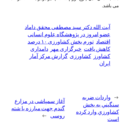
می باشد.
آیت الله دکتر سید مصطفی محقق داماد
عضو امروز در پژوهشگاه علوم انسانی
اقتصاد
تورم بخش کشاورزی ۱۰ درصد
کاهش یافت
خبرگزاری مهر
دامداری
کشاورز
کشاورزی
گزارش مرکز آمار
ایران
←
واردات ضربه
آغاز سمپاشی در مزارع
سنگيني به بخش
گندم جهت مبارزه با شته
کشاورزي وارد کرده
روسی
→
است