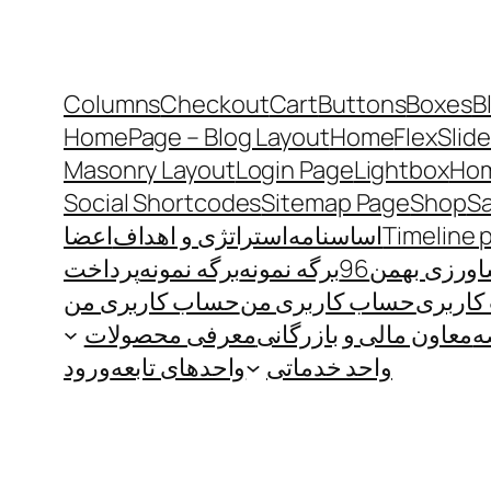
Columns
Checkout
Cart
Buttons
Boxes
B
HomePage – Blog Layout
Home
FlexSlide
Masonry Layout
Login Page
Lightbox
Hom
Social Shortcodes
Sitemap Page
Shop
S
Timeline 
اساسنامه
استراتژی و اهداف
اعضا
رزی بهمن96
برگه نمونه
برگه نمونه
پرداخت
اربری
حساب کاربری من
حساب کاربری من
ه
معاون مالی و بازرگانی
معرفی محصولات
واحد خدماتی
واحدهای تابعه
ورود