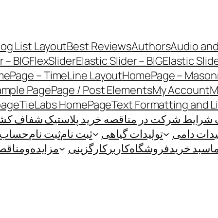
log List Layout
Best Reviews
Authors
Audio and
r – BIG
FlexSlider
Elastic Slider – BIG
Elastic Slid
ePage – TimeLine Layout
HomePage – Masonr
ample Page
Page / Post Elements
My Account
M
page
TieLabs HomePage
Text Formatting and L
 شرایط شرکت در مناقصه خرید پلاستیک شفاف کشاو
یدات دامی
تولیدات گیاهی
ثبت نام
ثبت نام
حساب ک
ا
سبد خرید
فروشگاه
کاربر
کارگزینی
مزایده‌و‌مناقص