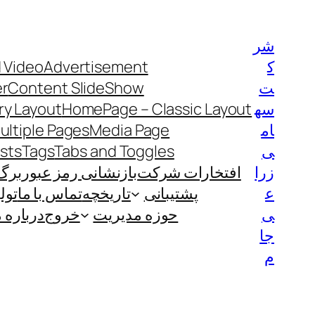
رفتن
به
شر
محتوا
ک
Advertisement
 Video
ت
Content SlideShow
er
سه
HomePage – Classic Layout
y Layout
ام
Media Page
ultiple Pages
ی
Tabs and Toggles
Tags
ists
زرا
افتخارات شرکت
بازنشانی رمز عبور
برگ
ع
پشتیبانی
تاریخچه
تماس با ما
تول
ی
حوزه مدیریت
خروج
درباره م
جا
م