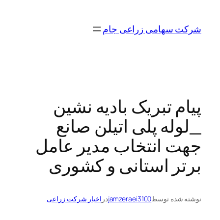
رفتن
به
شرکت سهامی زراعی جام
محتوا
پیام تبریک بادیه نشین
_لوله پلی اتیلن صانع
جهت انتخاب مدیر عامل
برتر استانی و کشوری
نوشته شده توسط
jamzeraei3100
در
اخبار شرکت زراعی