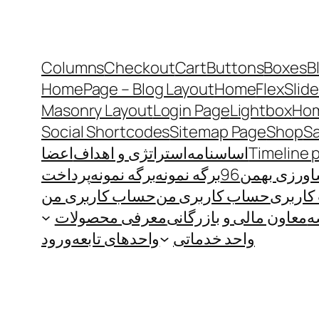
Columns
Checkout
Cart
Buttons
Boxes
B
HomePage – Blog Layout
Home
FlexSlide
Masonry Layout
Login Page
Lightbox
Hom
Social Shortcodes
Sitemap Page
Shop
S
Timeline 
اساسنامه
استراتژی و اهداف
اعضا
رزی بهمن96
برگه نمونه
برگه نمونه
پرداخت
اربری
حساب کاربری من
حساب کاربری من
ه
معاون مالی و بازرگانی
معرفی محصولات
واحد خدماتی
واحدهای تابعه
ورود