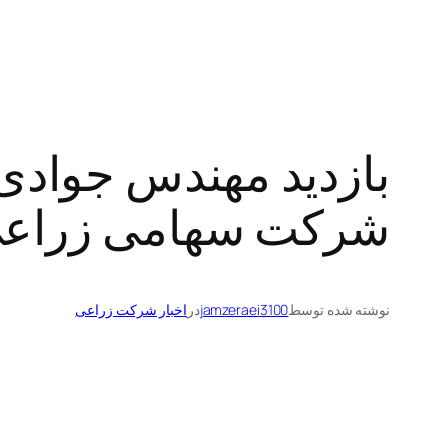
بازدید مهندس جوادی
شرکت سهامی زراعی ت
نوشته شده توسط
jamzeraei3100
در
اخبار شرکت زراعی