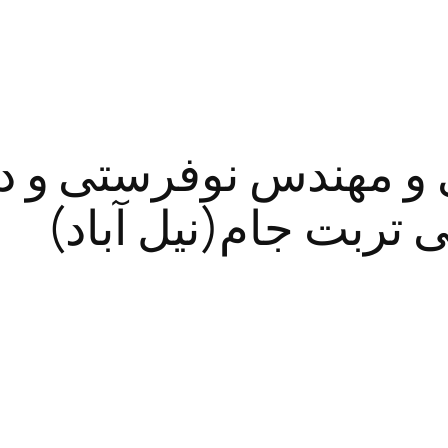
 و مهندس نوفرستی و د
ربت جام(نیل آباد)