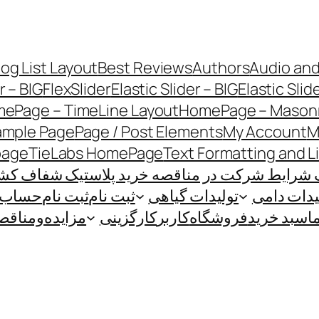
log List Layout
Best Reviews
Authors
Audio and
r – BIG
FlexSlider
Elastic Slider – BIG
Elastic Slid
ePage – TimeLine Layout
HomePage – Masonr
ample Page
Page / Post Elements
My Account
M
page
TieLabs HomePage
Text Formatting and L
 شرایط شرکت در مناقصه خرید پلاستیک شفاف کشاو
یدات دامی
تولیدات گیاهی
ثبت نام
ثبت نام
حساب ک
ا
سبد خرید
فروشگاه
کاربر
کارگزینی
مزایده‌و‌مناقص