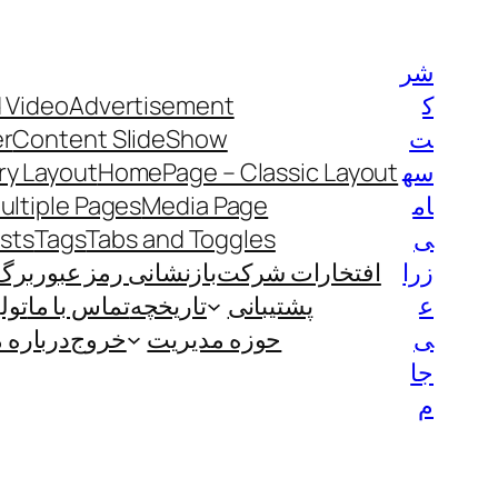
رفتن
به
شر
محتوا
ک
Advertisement
 Video
ت
Content SlideShow
er
سه
HomePage – Classic Layout
y Layout
ام
Media Page
ultiple Pages
ی
Tabs and Toggles
Tags
ists
زرا
افتخارات شرکت
بازنشانی رمز عبور
برگ
ع
پشتیبانی
تاریخچه
تماس با ما
تول
ی
حوزه مدیریت
خروج
درباره م
جا
م