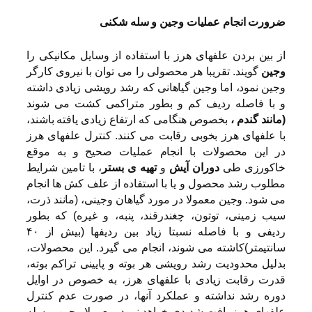
ضرورت انجام عملیات وجین و سله شکنی
از بین بردن علفهای هرز با استفاده از وسایل مکانیکی را
وجین
گویند. تقریبا هر محصولی را می توان با نیروی کارگر
وجین نمود، اما وجین گیاهانی که رشد رویشی زیادی داشته
و با فاصله ردیف کم و بطور متراکمی کشت می شوند
(مانند گندم ،
بخصوص هنگامی که ارتفاع زیادی یافته باشند،
با علفهای هرز بخوبی رقابت می کنند. کنترل علفهای هرز
در این محصولات با انجام عملیات صحیح و به موقع
خاکورزی طی
دوران آیش
و
تهیه ی بستر
، با تامین شرایط
مطلوب رشد محصول و یا با استفاده از علف کش ها انجام
می شود. وجین معمولا در مورد گیاهان وجینی، (مانند ذرت،
سیب زمینی، توتون، چغندرقند، پنبه، و غیره) که بطور
ردیفی و با فاصله نسبتا زیاد بین ردیفها (بیش از ۴۰
سانتیمتر)کاشته می شوند، انجام می گیرد. این محصولات،
بدلیل محدودیت رشد رویشی هر بوته و پایینی تراکم بوته،
قدرت رقابت زیادی با علفهای هرز، به خصوص در اوایل
دوره رشد نداشته و عملکرد آنها، در صورت عدم کنترل
علفهای هرز، افت شدیدی خواهد نمود. معمولا وجین و سله