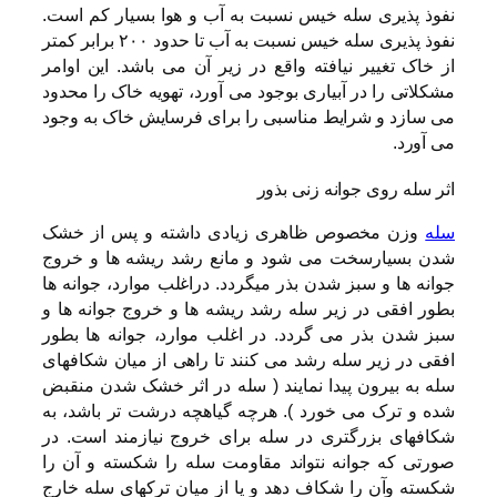
نفوذ پذیری سله خیس نسبت به آب و هوا بسیار کم است.
نفوذ پذیری سله خیس نسبت به آب تا حدود ۲۰۰ برابر کمتر
از خاک تغییر نیافته واقع در زیر آن می باشد. این اوامر
مشکلاتی را در آبیاری بوجود می آورد، تهویه خاک را محدود
می سازد و شرایط مناسبی را برای فرسایش خاک به وجود
می آورد.
اثر سله روی جوانه زنی بذور
سله
وزن مخصوص ظاهری زیادی داشته و پس از خشک
شدن بسیارسخت می شود و مانع رشد ریشه ها و خروج
جوانه ها و سبز شدن بذر میگردد. دراغلب موارد، جوانه ها
بطور افقی در زیر سله رشد ریشه ها و خروج جوانه ها و
سبز شدن بذر می گردد. در اغلب موارد، جوانه ها بطور
افقی در زیر سله رشد می کنند تا راهی از میان شکافهای
سله به بیرون پیدا نمایند ( سله در اثر خشک شدن منقبض
شده و ترک می خورد ). هرچه گیاهچه درشت تر باشد، به
شکافهای بزرگتری در سله برای خروج نیازمند است. در
صورتی که جوانه نتواند مقاومت سله را شکسته و آن را
شکسته وآن را شکاف دهد و یا از میان ترکهای سله خارج