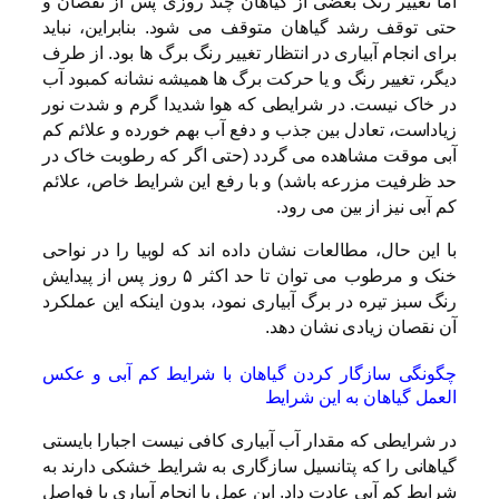
اما تغییر رنگ بعضی از گیاهان چند روزی پس از نقصان و
حتی توقف رشد گیاهان متوقف می شود. بنابراین، نباید
برای انجام آبیاری در انتظار تغییر رنگ برگ ها بود. از طرف
دیگر، تغییر رنگ و یا حرکت برگ ها همیشه نشانه کمبود آب
در خاک نیست. در شرایطی که هوا شدیدا گرم و شدت نور
زیاداست، تعادل بین جذب و دفع آب بهم خورده و علائم کم
آبی موقت مشاهده می گردد (حتی اگر که رطوبت خاک در
حد ظرفیت مزرعه باشد) و با رفع این شرایط خاص، علائم
کم آبی نیز از بین می رود.
با این حال، مطالعات نشان داده اند که لوبیا را در نواحی
خنک و مرطوب می توان تا حد اکثر ۵ روز پس از پیدایش
رنگ سبز تیره در برگ آبیاری نمود، بدون اینکه این عملکرد
آن نقصان زیادی نشان دهد.
چگونگی سازگار کردن گیاهان با شرایط کم آبی و عکس
العمل گیاهان به این شرایط
در شرایطی که مقدار آب آبیاری کافی نیست اجبارا بایستی
گیاهانی را که پتانسیل سازگاری به شرایط خشکی دارند به
شرایط کم آبی عادت داد. این عمل با انجام آبیاری با فواصل