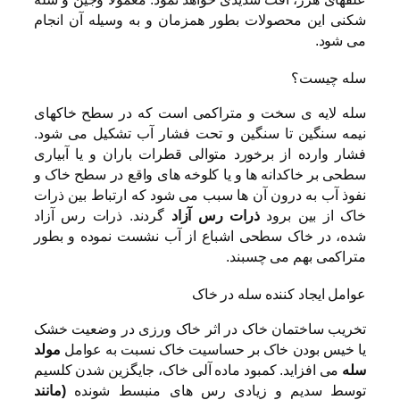
شکنی این محصولات بطور همزمان و به وسیله آن انجام
می شود.
سله چیست؟
سله لایه ی سخت و متراکمی است که در سطح خاکهای
نیمه سنگین تا سنگین و تحت فشار آب تشکیل می شود.
فشار وارده از برخورد متوالی قطرات باران و یا آبیاری
سطحی بر خاکدانه ها و یا کلوخه های واقع در سطح خاک و
نفوذ آب به درون آن ها سبب می شود که ارتباط بین ذرات
خاک از بین برود
ذرات رس آزاد
گردند. ذرات رس آزاد
شده، در خاک سطحی اشباع از آب نشست نموده و بطور
متراکمی بهم می چسبند.
عوامل ایجاد کننده سله در خاک
تخریب ساختمان خاک در اثر خاک ورزی در وضعیت خشک
یا خیس بودن خاک بر حساسیت خاک نسبت به عوامل
مولد
سله
می افزاید. کمبود ماده آلی خاک، جایگزین شدن کلسیم
توسط سدیم و زیادی رس های منبسط شونده
(مانند