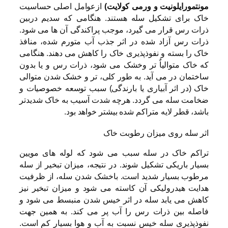
مونتمورایلونیت و ورمی کولایت)
ازعوامل اصلی حساسیت
خاک برای تشکیل سله هستند. هنگامی که سدیم دربین
ذرات رس قرار می گیرد، موجب پراکندگی آن ها می شود.
ذرات رس آزاد شده در اثر جذب آب متورم شده، منافذ
خاک را بسته و نفوذپذیری خاک را کاهش می دهند. هنگامی
که خاک متوالیاٌ تر وخشک می شود، ذرات رس و یا بدون
ساختمان در می آید. به طور کلی، تر و خشک شدن متوالی
خاک (در اثر آبیاری یا بارندگی) سبب توسعه خصوصیات و
ضخامت سله می گردد. هرچه شدت آسیب به خاک شدیدتر
باشد، قطر لایه متراکم شده بیشتر خواهد بود.
اثر سله روی میزان رطوبت خاک
تراکم خاک در سله سبب می شود که لوله های مویین
بسیار باریکی تشکیل شوند. در نتیجه، میزان تبخیر از سله
مرطوب بسیار شدید است. باخشک شدن سله، از ظرفیت
هدایت هیدرولیکی آن کاسته می شود و میزان تبخیر نیز
کاهش می یابد سله در اثر خیس شدن منبسط می شود و
فاصله بین ذرات رس را آب پر می کند. به همین جهت
نفوذپذیری سله خیس نسبت به آب و هوا بسیار کم است.