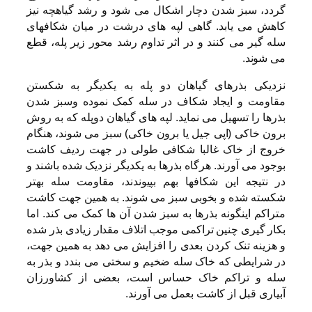
گردد، سبز شدن دچار اشکال می شود و رشد گیاهچه نیز
کاهش می یابد. گاهی لپه های درشت در میان شکافهای
سله گیر می کنند و در اثر تداوم رشد محور زیر پله، قطع
می شوند.
نزدیکی بذرهای گیاهان دو پله به یکدیگر به شکستن
مقاومت و ایجاد شکاف در سله کمک نموده وسبز شدن
بذرها را تسهیل می نماید. لپه های گیاهان دوپله که به روش
برون خاکی (اپی جیل یا برون خاکی) سبز می شوند، هنگام
خروج از خاک غالبا شکافی طولی در جهت ردیف کاشت
بوجود می آورند. هرگاه بذرها به یکدیگر نزدیک شده باشند و
در نتیجه این شکافها بهم بپیوندند، مقاومت سله بهتر
شکسته شده و بخوبی سبز می شوند. به همین جهت کاشت
متراکم اینگونه بذرها به سبز شدن آن ها کمک می کند. اما
بکار گیری چنین تراکمی موجب اتلاف مقدار زیادی بذر شده
و هزینه تنک کردن بعدی را افزایش می دهد به همین جهت،
در شرایطی که خاک سله ضخیم و سختی می بندد و بذر به
سله و تراکم خاک حساس است، بعضی از کشاورزان
آبیاری قبل از کاشت بعمل می آورند.