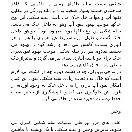
شکنی نیست. سله خاکهای رسی و خاکهایی که فاقد
ساختمان هستند بسیار ضخیم بوده و مانع بزرگی در مقابل
نفوذ آب و هوا بداخل خاک می باشد. سله شکنی این نوع
خاکها موجب بهبود نفوذ آب وهوا به داخل خاک می باشد.
سله شکنی این نوع خاکها موجب بهبود نفوذ آب و هوا بداخل
خاک گشته و طول دوره شرایط غیر هوازی را پس از هر
آبیاری بشدت کاهش می دهد و رشد گیاه را بهبود می
بخشد. بعلاوه، هر بار سله شکنی موجب بهبود نفوذپذیری
خاک برای دو تا سه آبیاری بعدی نیز می گردد و تبخیرازخاک
راطی مدت فوق کاهش می دهد.
در نواحی پرباران، چه درکشت دیم و چه در کشت آبی، لازم
است که خاک به دفعات زیادی سله شکنی شود. این عمل
امکان نفوذ آب باران را به داخل خاک به وجود آورده، از
فرسایش جلوگیری می کند و با پیشگیری از تبخیر، سبب
حفظ رطوبت ذخیره شده در خاک می گردد.
وجین
علف های هرز نیز طی عملیات سله شکنی کنترل می
شوند. بنابراین وجین و سله شکنی با یک وسیله یا ماشین