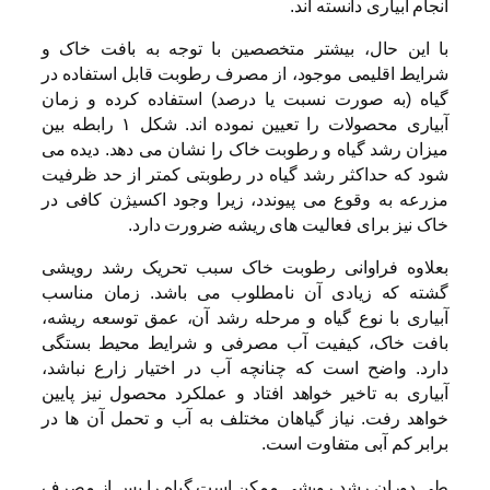
انجام آبیاری دانسته اند.
با این حال، بیشتر متخصصین با توجه به بافت خاک و
شرایط اقلیمی موجود، از مصرف رطوبت قابل استفاده در
گیاه (به صورت نسبت یا درصد) استفاده کرده و زمان
آبیاری محصولات را تعیین نموده اند. شکل ۱ رابطه بین
میزان رشد گیاه و رطوبت خاک را نشان می دهد. دیده می
شود که حداکثر رشد گیاه در رطوبتی کمتر از حد ظرفیت
مزرعه به وقوع می پیوندد، زیرا وجود اکسیژن کافی در
خاک نیز برای فعالیت های ریشه ضرورت دارد.
بعلاوه فراوانی رطوبت خاک سبب تحریک رشد رویشی
گشته که زیادی آن نامطلوب می باشد. زمان مناسب
آبیاری با نوع گیاه و مرحله رشد آن، عمق توسعه ریشه،
بافت خاک، کیفیت آب مصرفی و شرایط محیط بستگی
دارد. واضح است که چنانچه آب در اختیار زارع نباشد،
آبیاری به تاخیر خواهد افتاد و عملکرد محصول نیز پایین
خواهد رفت. نیاز گیاهان مختلف به آب و تحمل آن ها در
برابر کم آبی متفاوت است.
طی دوران رشد رویشی ممکن است گیاه را پس از مصرف