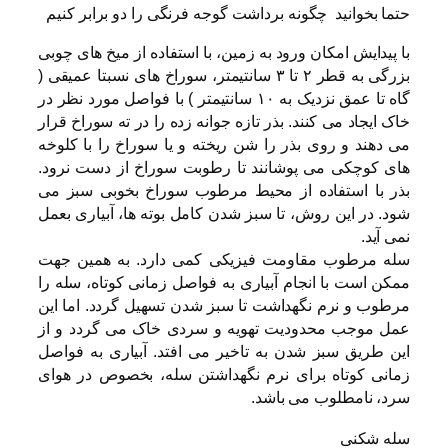
حتما بخوانید
چگونه برداشت گوجه فرنگی را دو برابر کنیم
با پیدایش امکان ورود به زمین، با استفاده از میخ های چوبی
بزرگی به قطر ۲ تا ۳ سانتیمتر، سوراخ های نسبتا عمیقی (
گاه تا عمق نزدیک به ۱۰ سانتیمتر ) با فواصل مورد نظر در
خاک ایجاد می کنند. بذر تازه جوانه زده را در ته سوراخ قرار
می دهند و روی بذر را شن ریخته و یا سوراخ را با کلوخه
های کوچکی می پوشانند تا رطوبت سوراخ از دست نرود.
بذر با استفاده از محیط مرطوب سوراخ بخوبی سبز می
شود. در این روش، تا سبز شدن کامل بوته ها، آبیاری بعمل
نمی آید.
سله مرطوب مقاومت فیزیکی کمی دارد. به همین جهت
ممکن است با انجام آبیاری به فواصل زمانی کوتاه، سله را
مرطوب و نرم نگهداشت تا سبز شدن تسهیل گردد. اما این
عمل موجب محدودیت تهویه و سردی خاک می گردد و از
این طریق سبز شدن به تاخیر می افتد. آبیاری به فواصل
زمانی کوتاه برای نرم نگهداشتن سله، بخصوص در هوای
سرد، نامطلوب می باشد.
سله شکنی