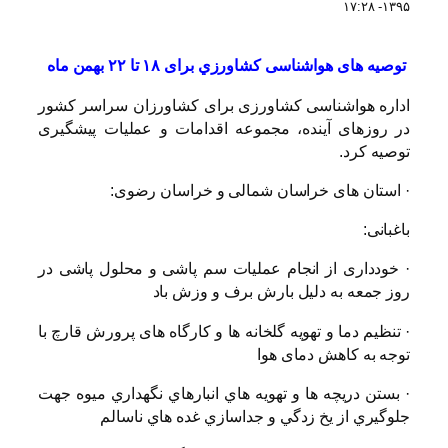
۱۳۹۵- ۱۷:۲۸
توصیه های هواشناسی کشاورزي برای ۱۸ تا ۲۲ بهمن ماه
اداره هواشناسی کشاورزی برای کشاورزان سراسر کشور
در روزهای آینده، مجموعه اقدامات و عملیات پیشگیری
توصیه کرد.
·
استان های خراسان شمالی و خراسان رضوی:
باغبانی:
·
خودداری از انجام عملیات سم پاشی و محلول پاشی در
روز جمعه به دلیل بارش برف و وزش باد
·
تنظیم دما و تهویه گلخانه ها و کارگاه های پرورش قارچ با
توجه به کاهش دمای هوا
·
بستن دريچه ها و تهويه هاي انبارهاي نگهداري ميوه جهت
جلوگيري از يخ زدگي و جداسازي غده هاي ناسالم