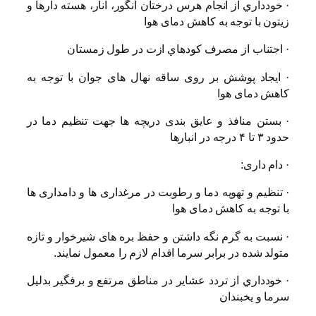
·
خودداري از انجام هرس درختان انگور، انار، هسته دارها و
زيتون با توجه به کاهش دمای هوا
·
اجتناب از مصرف كودهاي ازت در طول زمستان
·
ایجاد پوشش بر روی ساقه نهال های جوان با توجه به
کاهش دمای هوا
·
بستن منافذ و عایق بندی دریچه ها جهت تنظیم دما در
حدود ۳ تا ۴ درجه در انبارها
·
دام داری:
·
تنظیم و تهویه دما و رطوبت در مرغداری ها و دامداری ها
با توجه به کاهش دمای هوا
·
نسبت به گرم نگه داشتن و حفظ بره های شیرخوار و تازه
متولد شده در برابر سرما اقدام لازم را معمول نمایند.
·
خودداري از تردد عشاير در مناطق مرتفع و برفگير بدليل
سرما و يخبندان