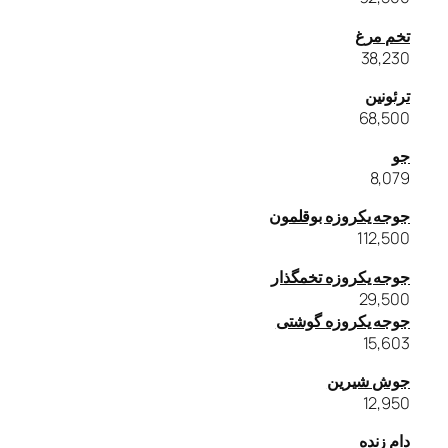
تخم مرغ
38,230
ترئونین
68,500
جو
8,079
جوجه یکروزه بوقلمون
112,500
جوجه یکروزه تخمگذار
29,500
جوجه یکروزه گوشتی
15,603
جوش شیرین
12,950
دام زنده