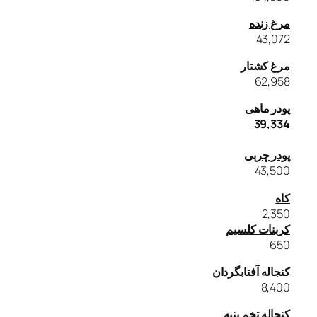
مرغ زنده
43,072
مرغ کشتار
62,958
پودر ماهی
39,334
پودر چربی
43,500
کاه
2,350
کربنات کلسیم
650
کنجاله آفتابگردان
8,400
کنجاله تخم پنبه