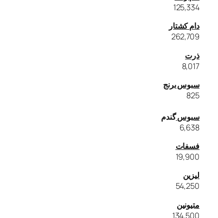
125,334
دام کشتار
262,709
ذرت
8,017
سبوس برنج
825
سبوس
گندم
6,638
فسفات
19,900
لیزین
54,250
متیونین
134,500