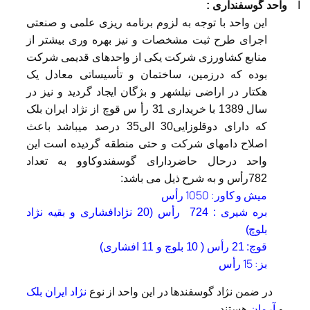
ا
واحد گوسفنداری :
این واحد با توجه به لزوم برنامه ریزی علمی و صنعتی
اجرای طرح ثبت مشخصات و نیز بهره وری بیشتر از
منابع کشاورزی شرکت یکی از واحدهای قدیمی شرکت
بوده که درزمین، ساختمان و تأسیساتی معادل یک
هکتار در اراضی نیلشهر و بژگان ایجاد گردید و نیز در
سال 1389 با خریداری 31 رأ س قوچ از نژاد ایران بلک
که دارای دوقلوزایی30 الی35 درصد میباشد باعث
اصلاح
دامهای شرکت و حتی منطقه گردیده است این
واحد درحال حاضردارای
گوسفندوکاوو به تعداد
782رأس و به شرح ذیل می باشد:
میش و کاور: 1050 رأس
بره شیری : 724 رأس (20 نژادافشاری و بقیه نژاد
بلوچ)
قوچ: 21 رأس ( 10 بلوچ و 11 افشاری)
بز: 15 رأس
در ضمن نژاد گوسفندها در این واحد از نوع
نژاد ایران بلک
و
آرمان
هستند.