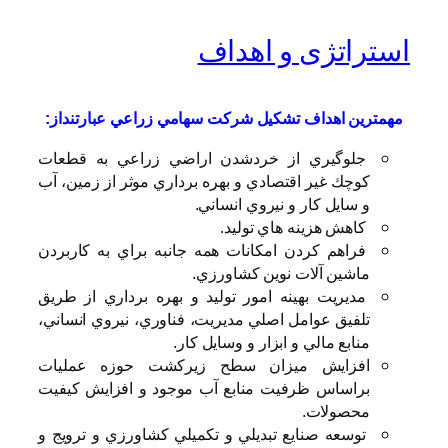
استراتژی و اهداف
مهمترين اهداف تشكيل شركت سهامي زراعي عبارتنداز:
جلوگيري از خردشدن اراضي زراعي به قطعات
كوچك غير اقتصادي و بهره برداري موثر از زمين، آب
و سايل كار و نيروي انساني.
كاهش هزينه هاي توليد.
فراهم كردن امكانات همه جانبه براي به كاربردن
ماشين آلات نوين كشاورزي.
مديريت بهينه امور توليد و بهره برداري از طريق
تلفيق عوامل اصلي مديريت، فناوري، نيروي انساني،
منابع مالي و ابزار و وسايل كار.
افزايش ميزان سطح زيركشت حوزه عمليات
براساس ظرفيت منابع آب موجود و افزايش كيفيت
محصولات.
توسعه صنايع تبديلي و تكميلي كشاورزي و ترويج و