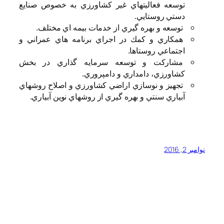
توسعه فعاليتهاي غير كشاورزي به خصوص صنايع
دستي روستايي.
توسعه و بهره گيري از خدمات بيمه اي مختلف.
همكاري و كمك در اجراي برنامه هاي عمراني و
اجتماعي روستاها.
مشاركت و توسعه سرمايه گذاري در بخش
كشاورزي، دامداري و دامپروري.
تجهيز و نوسازي اراضي كشاورزي و اصلاح روشهاي
آبياري سنتي و بهره گيري از روشهاي نوين آبياري.
نوامبر 2, 2016