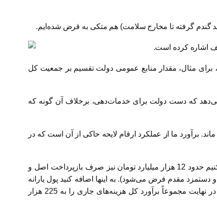
 گندم گرفته تا مخارج سلامت) هم متکی به قرض شده‌ایم.
ف اشاره کرده است.
د، برای مثال، مقدار منابع عمومی دولت تقسیم بر جمعیت کل
ی هر ایرانی خواهد بود. این عدد نشان می‌دهد که دست دولت برای خدمات‌دهی، برخلاف آن گونه که
ماند. برآورد ما از عملکرد ارقام لایحه حاکی از آن است که در
حقوق و دستمزد مقوله‌ای است که دولت‌ها نمی‌توانند چندان به آن دست بزنند و قدرت مانور خاصی در اینجا وجود ندارد. برآورد می‌کنیم حدود 12 هزار میلیارد تومان نیز صرف بازپرداخت اصل و
 دستمزد مقدم فرض می‌شود). به اینها اضافه کنید پول یارانه
(یارانه غیرنقدی مانند یارانه نان، شیر مدارس و …) و سایر موارد معمولاً اجباری مانند خرید کالا و خدمات و کمک‌های بلاعوض که در نهایت مجموعاً برآورد کل هزینه‌های جاری را به 225 هزار