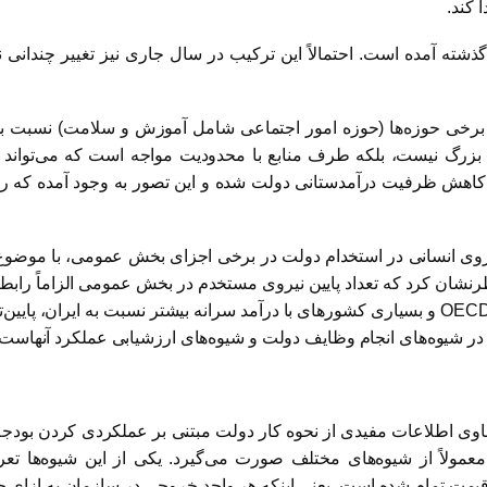
 کند.
آمده است. احتمالاً این ترکیب در سال جاری نیز تغییر چندانی ن
برخی حوزه‌ها (حوزه امور اجتماعی شامل آموزش و سلامت) نسبت به
زرگ نیست، بلکه طرف منابع با محدودیت مواجه است که می‌تواند ن
ث کاهش ظرفیت درآمدستانی دولت شده و این تصور به وجود آمده که ر
 نیروی انسانی در استخدام دولت در برخی اجزای بخش عمومی، با موضو
خاطرنشان کرد که تعداد پایین نیروی مستخدم در بخش عمومی الزاماً را
در ایران (بیش از 16 درصد) از متوسط کشورهای (21 درصد) OECD و بسیاری کشورهای با درآمد سران
ول در شیوه‌های انجام وظایف دولت و شیوه‌های ارزشیابی عملکرد آنهاست.
وی اطلاعات مفیدی از نحوه کار دولت مبتنی بر عملکردی کردن بودجه (
د معمولاً از شیوه‌های مختلف صورت می‌گیرد. یکی از این شیوه‌
 قیمت تمام شده است. یعنی اینکه هر واحد خروجی در سازمان به ازای 