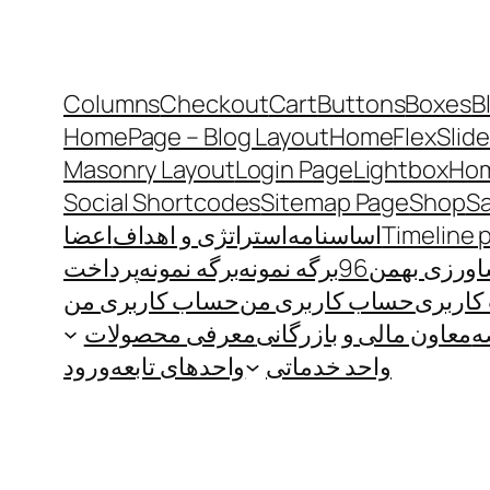
Columns
Checkout
Cart
Buttons
Boxes
B
HomePage – Blog Layout
Home
FlexSlide
Masonry Layout
Login Page
Lightbox
Hom
Social Shortcodes
Sitemap Page
Shop
S
Timeline 
اساسنامه
استراتژی و اهداف
اعضا
رزی بهمن96
برگه نمونه
برگه نمونه
پرداخت
اربری
حساب کاربری من
حساب کاربری من
ه
معاون مالی و بازرگانی
معرفی محصولات
واحد خدماتی
واحدهای تابعه
ورود