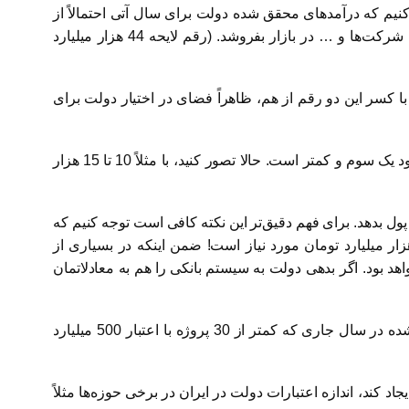
… حدود 276 هزار میلیارد تومان است، اما برآورد می‌کنیم که درآمدهای محقق شده دولت برای سال آتی احتمالاً از
245 هزار میلیارد تومان تجاوز نخواهد کرد. برآورد می‌کنیم دولت بتواند نزدیک 19 هزار میلیارد تومان هم انواع اوراق قرضه، فروش شرکت‌ها و … در بازار بفروشد. (رقم لایحه 44 هزار میلیارد
ارد تومان درآمد داشته باشد. به این ترتیب، با کسر این دو رقم از هم، ظاهراً فضای در اختیار دولت برای
اما این فضای در اختیار دقیقاً چقدر بزرگ است؟ بهتر است بدانیم که 40 هزار میلیارد تومان به قیمت‌های چهار – پنج سال گذشته حدود یک سوم و کمتر است. حالا تصور کنید، با مثلاً 10 تا 15 هزار
پول بدهد. برای فهم دقیق‌تر این نکته کافی است توجه کنیم که
الان برای تکمیل صرفاً 60 درصد طرح‌های عمرانی (کل طرح‌ها منهای طرح‌های عمرانی متفرقه) در لایحه سال آینده،‌320 هزار میلیارد تومان مورد نیاز است! ضمن اینکه در بسیاری از
واهد بود. اگر بدهی دولت به سیستم بانکی را هم به معادلاتمان
در واقع، با وضعیت فعلی، عملاً جایی برای سیاست‌گذاری مالی در بودجه وجود ندارد. شاید بتوان گفت، کل پروژه‌های جدید تعریف شده در سال جاری که کمتر از 30 پروژه با اعتبار 500 میلیارد
کند، اندازه اعتبارات دولت در ایران در برخی حوزه‌ها مثلاً