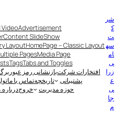
رفتن
به
شر
محتوا
ک
Advertisement
 Video
ت
Content SlideShow
er
سه
HomePage – Classic Layout
y Layout
ام
Media Page
ultiple Pages
ی
Tabs and Toggles
Tags
ists
زرا
افتخارات شرکت
بازنشانی رمز عبور
برگ
ع
پشتیبانی
تاریخچه
تماس با ما
تول
ی
حوزه مدیریت
خروج
درباره م
جا
م