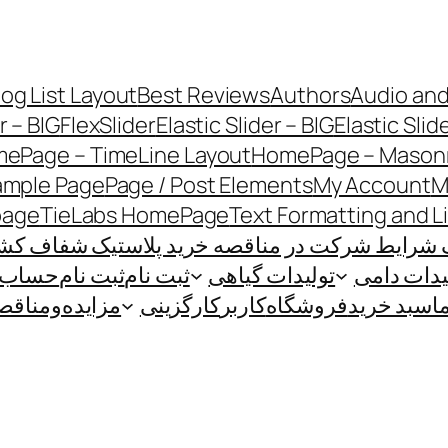
log List Layout
Best Reviews
Authors
Audio and
r – BIG
FlexSlider
Elastic Slider – BIG
Elastic Slid
ePage – TimeLine Layout
HomePage – Masonr
ample Page
Page / Post Elements
My Account
M
page
TieLabs HomePage
Text Formatting and L
 شرایط شرکت در مناقصه خرید پلاستیک شفاف کشاو
یدات دامی
تولیدات گیاهی
ثبت نام
ثبت نام
حساب ک
ا
سبد خرید
فروشگاه
کاربر
کارگزینی
مزایده‌و‌مناقص