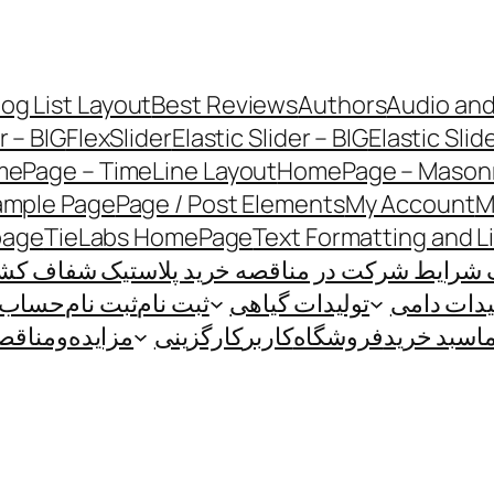
log List Layout
Best Reviews
Authors
Audio and
r – BIG
FlexSlider
Elastic Slider – BIG
Elastic Slid
ePage – TimeLine Layout
HomePage – Masonr
ample Page
Page / Post Elements
My Account
M
page
TieLabs HomePage
Text Formatting and L
 شرایط شرکت در مناقصه خرید پلاستیک شفاف کشاو
یدات دامی
تولیدات گیاهی
ثبت نام
ثبت نام
حساب ک
ا
سبد خرید
فروشگاه
کاربر
کارگزینی
مزایده‌و‌مناقص