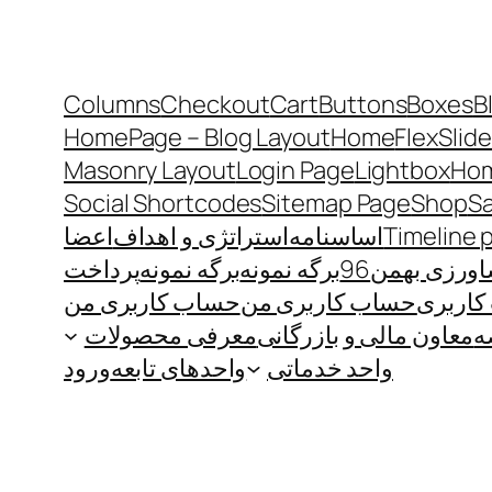
Columns
Checkout
Cart
Buttons
Boxes
B
HomePage – Blog Layout
Home
FlexSlide
Masonry Layout
Login Page
Lightbox
Hom
Social Shortcodes
Sitemap Page
Shop
S
Timeline 
اساسنامه
استراتژی و اهداف
اعضا
رزی بهمن96
برگه نمونه
برگه نمونه
پرداخت
اربری
حساب کاربری من
حساب کاربری من
ه
معاون مالی و بازرگانی
معرفی محصولات
واحد خدماتی
واحدهای تابعه
ورود