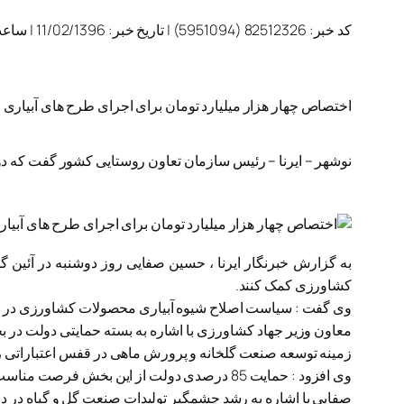
کد خبر:
82512326 (5951094)
|
تاریخ خبر:
11/02/1396
|
ساعت
اختصاص چهار هزار میلیارد تومان برای اجرای طرح های آبیاری
نوشهر – ایرنا – رئیس سازمان تعاون روستایی کشور گفت که دو
به گزارش خبرنگار ایرنا ، حسین صفایی روز دوشنبه در آئین گش
کشاورزی کمک کنند.
وی گفت : سیاست اصلاح شیوه آبیاری محصولات کشاورزی در 2 سال گذشته مورد حمایت دولت قرار گرفته بود و امسال نیز این روند ادامه خواهد داشت.
معاون وزیر جهاد کشاورزی با اشاره به بسته حمایتی دولت در ب
زمینه توسعه صنعت گلخانه و پرورش ماهی در قفس اعتباراتی ر
وی افزود : حمایت 85 درصدی دولت از این بخش فرصت مناسب ارزشمندی برای کشاورزان و تولید کنندگان این بخش برای اجرای طرح های ابیاری مدرن است.
صفایی با اشاره به رشد چشمگیر تولیدات صنعت گل و گیاه در دن