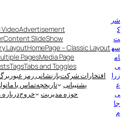
رفتن
به
شر
محتوا
ک
Advertisement
 Video
ت
Content SlideShow
er
سه
HomePage – Classic Layout
y Layout
ام
Media Page
ultiple Pages
ی
Tabs and Toggles
Tags
ists
زرا
افتخارات شرکت
بازنشانی رمز عبور
برگ
ع
پشتیبانی
تاریخچه
تماس با ما
تول
ی
حوزه مدیریت
خروج
درباره م
جا
م