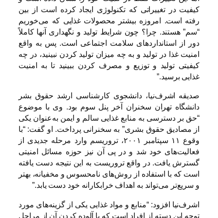
کیفیت در تغییراتی که تکنولوژی ایجاد کرده است از بین
رفته است. امروزه بیشتر محصولات غذایی که می‌خوریم
“سم” هستند. چرا؟ چون شرایط تولید و نگهداری آنها کاملاً
دور از استانداردهای سلامت اجتماعی است. پس به واقع
امنیت غذا در تولید و به چه میزان تولید کردن نبینید، در چه
کیفیتی تولید و توزیع و مصرف کردن ببینید تا به امنیت
غذایی برسید.”
صدیقه اشرف‌نیا، دانشجوی کارشناسی ارشد حقوق بشر
دانشگاه تهران سخنران آخر پنل سوم بود. وی با موضوع
“حق بر دسترسی به منابع غذایی سالم و ایمن به‌عنوان یکی
از مصادیق حقوق بشری” به سخنرانی پرداخت. او گفت: “با
وقوع ۱۱ سپتامبر ۲۰۰۱، تروریسم وارد مرحله جدیدی از
فعالیت‌های خود شد و در پی آن نیز حوزه مسائل امنیتی
گسترش یافت. در واقع تروریست به این نتیجه دست یافته
است که با استفاده از روش‌های نامحسوس و مخفیانه، بهتر
و سریع‌تر می‌تواند به اهداف خرابکارانه خود دست یابد.”
اشرف‌نیا افزود: “منابع و مواد غذایی یکی از گزینه‌های مورد
توجه این دسته از افراد است که با آلوده کردن آن از مراحل