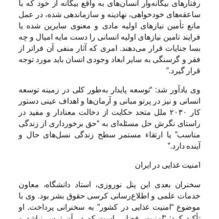
رفتارهای بیگانه‌وار انسان‌های به واقع بیگانه از خود که با
ساعقه‌های خودخواهی، نهادینه و سازماندهی شده، در عمل
مانع تأمین نیازهای اولیه مادی و معنوی سایرین شده یا
فرایند تامین نیازهای اولیه انسانی را دست مایه امیال و چه
بسا جنایات قرار می‌دهند. امری که آثار منفی آن فراتر از
فقر و گرسنگی به سایر ابعاد وجودی انسان باید مورد توجه
قرار گیرد.”
وی یادآور شد: “توسعه پایدار به‌طور کلی در زمینه توسعه
انسانی و نیز در پرتو مبانی و آرمان‌ها و اهداف عینی دستور
کار ۲۰۳۰ ملل متحد حکایت از دخالت معنادار و مفید در
راستای نگرش حل مسئله‌ای به “حق برخورداری از زندگی
مناسب” یا ارتقاء مستمر سطح زندگی نسل‌های حال و
آینده دارد.”
امنیت غذایی در ایران
سخنران بعدی این پنل نوروزی، استاد دانشگاه، معاون
خدمات علمی و اطلاع‌رسانی کرسی حقوق بشر بود. وی با
موضوع “امنیت غذایی در کشور” به سخنرانی پرداخت. او
تأکید کرد: “امنیت، فضایی است که در آن ترس نباشد و