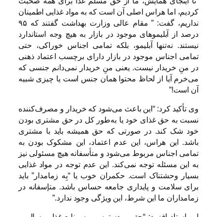
“تا اینجای همایش، ما از حق مسلم غذا برای همه صحبت
کردیم، اما هراس اصلی آن است که به مواد غذایی اطمینان
نداریم، گفت: ” مقام عالی وزارت بهداشت گفتند که ۹۵
درصد از آبلیموهای موجود در بازار به هیچ وجه استاندارد
نیستند. نه‌تنها آبلیمو، بلکه تمامی اجناس خوراکی، حتی
تمامی اجناس موجود در بازار دارای برچسب اعتماد ذهنی
در منِ خریدار نیست. یعنی منِ خریدار نمی‌دانم جنسی که
می‌خرم آیا از لحاظ محتوا همان جنس است یا چیزی شبیه
آن است!”
وی تأکید کرد: “این باعث می‌شود که خریدار و مصرف‌کننده
نسبت به حق غذای خود یا به‌طور کل در حق مشتری بودن
خود شک کند. در صورتی که حق همیشه باید با مشتری
باشد. این هراس، این عدم اعتماد، این مشکوک بودن به
تمامی اجناس مربوط می‌شود و متأسفانه هیچ مسئولی نیز
به این مسئله توجه نمی‌کند. این عدم توجه در مواد غذایی
بسیار وحشتناک است. حکمران خوب یا “بِه زمامدار” باید
برای سلامت و پایداری جامعه حساس باشد. متإسفانه در
زمامداران ما این شرط، این ویژگی وجود ندارد.”
این استاد افزود: “حق بر دسترسی به منابع غذایی سالم و