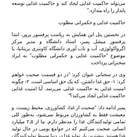
می‌تواند حاکمیت غذایی ایجاد کند و حاکمیت غذایی توسعه
پایدار را راه بیندازد.”
حاکمیت غذایی و حکمرانی مطلوب
در نخستین پنل این همایش به ریاست پرفسور پرور، ابتدا
پرفسور میشل پمبر، استاد دانشگاه و مدیر مرکز
اگرواکولوژی، آب و تاب آوری دانشگاه کاونتری بریتانیا، با
موضوع “حاکمیت غذایی و حکمرانی مطلوب” به ایراد
سخنرانی پرداخت.
وی در سخنانی عنوان کرد: “در دو قسمت صحبت خواهم
کرد: ۱- حق غذا داشتن، که یک حق اساسی است. ۲- چگونه
امنیت غذایی به حاکمیت غذایی می‌رسد. آیا امنیت غذایی
حاکمیت غذایی ایجاد می‌کند؟”
پمبر ادامه داد: “صحبت از غذا، کشاورزی، محیط زیست، و
معیشت فقط به کشاورزان مربوط نمی‌شود، به‌طور کلی
تمامی تولیدکنندگان غذا را مدنظر دارم. ما از ۲,۵ میلیارد
انسانی صحبت می‌کنیم که در جوامع بومی در حال تولید
غذا هستند. بیشترین بار تولید غذا در دنیا توسط تولیدکنندگان