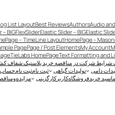
log List Layout
Best Reviews
Authors
Audio and
r – BIG
FlexSlider
Elastic Slider – BIG
Elastic Slid
ePage – TimeLine Layout
HomePage – Masonr
ample Page
Page / Post Elements
My Account
M
page
TieLabs HomePage
Text Formatting and L
 شرایط شرکت در مناقصه خرید پلاستیک شفاف کشاو
یدات دامی
تولیدات گیاهی
ثبت نام
ثبت نام
حساب ک
ا
سبد خرید
فروشگاه
کاربر
کارگزینی
مزایده‌و‌مناقص