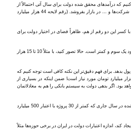
… حدود 276 هزار میلیارد تومان است، اما برآورد می‌کنیم که درآمدهای محقق شده دولت برای سال آتی احتمالاً از
245 هزار میلیارد تومان تجاوز نخواهد کرد. برآورد می‌کنیم دولت بتواند نزدیک 19 هزار میلیارد تومان هم انواع اوراق قرضه، فروش شرکت‌ها و … در بازار بفروشد. (رقم لایحه 44 هزار میلیارد
ارد تومان درآمد داشته باشد. به این ترتیب، با کسر این دو رقم از هم، ظاهراً فضای در اختیار دولت برای
اما این فضای در اختیار دقیقاً چقدر بزرگ است؟ بهتر است بدانیم که 40 هزار میلیارد تومان به قیمت‌های چهار – پنج سال گذشته حدود یک سوم و کمتر است. حالا تصور کنید، با مثلاً 10 تا 15 هزار
پول بدهد. برای فهم دقیق‌تر این نکته کافی است توجه کنیم که
الان برای تکمیل صرفاً 60 درصد طرح‌های عمرانی (کل طرح‌ها منهای طرح‌های عمرانی متفرقه) در لایحه سال آینده،‌320 هزار میلیارد تومان مورد نیاز است! ضمن اینکه در بسیاری از
واهد بود. اگر بدهی دولت به سیستم بانکی را هم به معادلاتمان
در واقع، با وضعیت فعلی، عملاً جایی برای سیاست‌گذاری مالی در بودجه وجود ندارد. شاید بتوان گفت، کل پروژه‌های جدید تعریف شده در سال جاری که کمتر از 30 پروژه با اعتبار 500 میلیارد
کند، اندازه اعتبارات دولت در ایران در برخی حوزه‌ها مثلاً