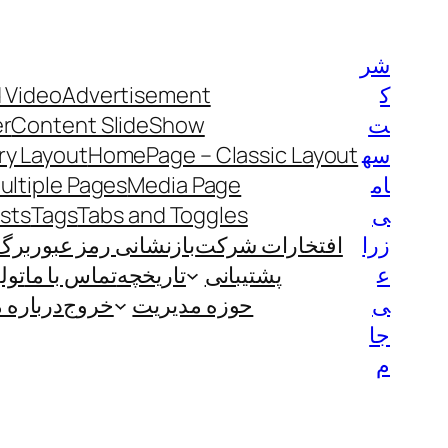
رفتن
به
شر
محتوا
ک
Advertisement
 Video
ت
Content SlideShow
er
سه
HomePage – Classic Layout
y Layout
ام
Media Page
ultiple Pages
ی
Tabs and Toggles
Tags
ists
زرا
افتخارات شرکت
بازنشانی رمز عبور
برگ
ع
پشتیبانی
تاریخچه
تماس با ما
تول
ی
حوزه مدیریت
خروج
درباره م
جا
م