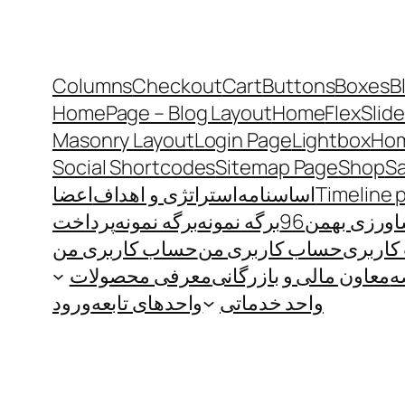
Columns
Checkout
Cart
Buttons
Boxes
B
HomePage – Blog Layout
Home
FlexSlide
Masonry Layout
Login Page
Lightbox
Hom
Social Shortcodes
Sitemap Page
Shop
S
Timeline 
اساسنامه
استراتژی و اهداف
اعضا
رزی بهمن96
برگه نمونه
برگه نمونه
پرداخت
اربری
حساب کاربری من
حساب کاربری من
ه
معاون مالی و بازرگانی
معرفی محصولات
واحد خدماتی
واحدهای تابعه
ورود