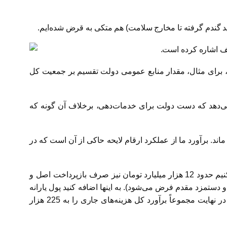
 گندم گرفته تا مخارج سلامت) هم متکی به قرض شده‌ایم.
ف اشاره کرده است.
د، برای مثال، مقدار منابع عمومی دولت تقسیم بر جمعیت کل
ی هر ایرانی خواهد بود. این عدد نشان می‌دهد که دست دولت برای خدمات‌دهی، برخلاف آن گونه که
ماند. برآورد ما از عملکرد ارقام لایحه حاکی از آن است که در
حقوق و دستمزد مقوله‌ای است که دولت‌ها نمی‌توانند چندان به آن دست بزنند و قدرت مانور خاصی در اینجا وجود ندارد. برآورد می‌کنیم حدود 12 هزار میلیارد تومان نیز صرف بازپرداخت اصل و
 دستمزد مقدم فرض می‌شود). به اینها اضافه کنید پول یارانه
(یارانه غیرنقدی مانند یارانه نان، شیر مدارس و …) و سایر موارد معمولاً اجباری مانند خرید کالا و خدمات و کمک‌های بلاعوض که در نهایت مجموعاً برآورد کل هزینه‌های جاری را به 225 هزار