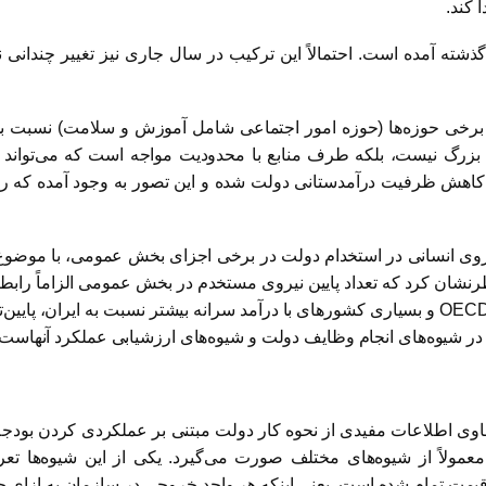
 کند.
آمده است. احتمالاً این ترکیب در سال جاری نیز تغییر چندانی ن
برخی حوزه‌ها (حوزه امور اجتماعی شامل آموزش و سلامت) نسبت به
زرگ نیست، بلکه طرف منابع با محدودیت مواجه است که می‌تواند ن
ث کاهش ظرفیت درآمدستانی دولت شده و این تصور به وجود آمده که ر
 نیروی انسانی در استخدام دولت در برخی اجزای بخش عمومی، با موضو
خاطرنشان کرد که تعداد پایین نیروی مستخدم در بخش عمومی الزاماً را
در ایران (بیش از 16 درصد) از متوسط کشورهای (21 درصد) OECD و بسیاری کشورهای با درآمد سران
ول در شیوه‌های انجام وظایف دولت و شیوه‌های ارزشیابی عملکرد آنهاست.
وی اطلاعات مفیدی از نحوه کار دولت مبتنی بر عملکردی کردن بودجه (
د معمولاً از شیوه‌های مختلف صورت می‌گیرد. یکی از این شیوه‌
 قیمت تمام شده است. یعنی اینکه هر واحد خروجی در سازمان به ازای 