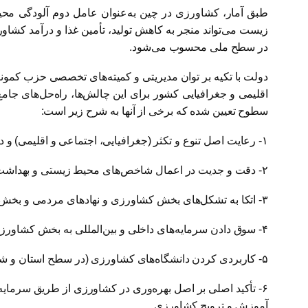
طبق آمار، کشاورزی در چین به‌عنوان عامل دوم آلودگی محی
زیست می‌تواند منجر به کاهش تولید، تأمین غذا و درآمد کشا
در سطح ملی محسوب می‌شود.
دولت با تکیه بر توان مدیریتی و کمیته‌های تخصصی حزب کمون
اقلیمی و جغرافیایی کشور برای این چالش‌ها، راه‌حل‌های جام
سطوح تعیین شده که برخی از آنها به شرح زیر است:
۱- رعایت اصل تنوع و تکثر (جغرافیایی، اجتماعی و اقلیمی) و دوری از تصمیمات متمرکز و سراسری در حوزه کشاورزی و توجه به جامعه روستایی از وجوه مختلف اجتماعی، اقتصادی و فرهنگی
۲- دقت و جدیت در اعمال شاخص‌های محیط زیستی و بهداشت تغذیه، همراه با راهنمایی و ارائه راه‌حل به کشاورزان
۳- اتکا به تشکل‌های بخش کشاورزی و نهادهای مردمی و بخش خصوصی
۴- سوق دادن سرمایه‌های داخلی و بین‌المللی به بخش کشاورزی
۵- کاربردی کردن دانشگاه‌های کشاورزی (در سطح استان و شهرستان) و ارتباط هرچه عمیق‌تر و بیشتر آنها با کشاورزان و بهره‌برداران این بخش
۶- تأکید اصلی بر اصل بهره‌وری در کشاورزی از طریق سرما
آموزش و ترویج کشاورزی