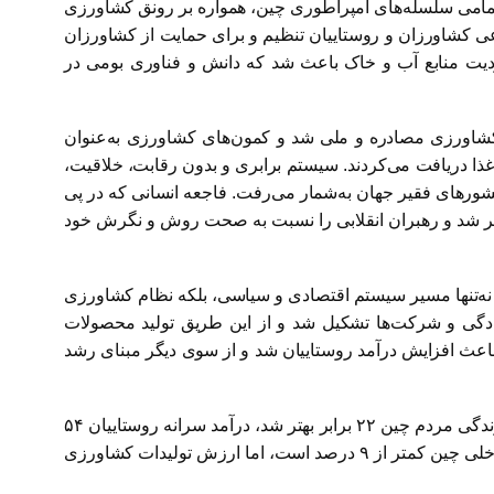
 تمامى سلسله‌هاى امپراطوری چین، همواره بر رونق کشاورزى
اعی کشاورزان و روستاییان تنظیم و برای حمایت از کشاورزان
ت منابع آب و خاک باعث شد که دانش و فناوری بومی در
 جماهیر شوروی، اراضى کشاورزى مصادره و ملى شد و کمون‌های کشاورزی به‌عنوان
غذا دریافت می‌کردند. سیستم برابری و بدون رقابت، خلاقیت،
کشاورزی چین را با رکودی بی‌سابقه روبه‌رو ساخت؛ به‌طوری‌که در پایان دهه ۶۰، چین ازجمله کشورهای فقیر جهان به‌شمار می‌رفت. فاجعه انسانى که در پى
ون‌ها چینى منجر شد و رهبران انقلابى را نسبت به صحت روش و نگرش خود
دی نه‌تنها مسیر سیستم اقتصادی و سیاسی، بلکه نظام کشاورزی
وادگی و شرکت‌ها تشکیل شد و از این طریق تولید محصولات
عث افزایش درآمد روستاییان شد و از سوی دیگر مبنای رشد
بدین‌ترتیب چین راهی را که دیگر کشورها در یک قرن طی کرده بودند، در عرض ۲۰ سال (۲۰۰۰ – ۱۹۸۰) پیمود. در این مدت، کیفیت زندگی مردم چین ۲۲ برابر بهتر شد، درآمد سرانه روستاییان ۵۴
برابر افزایش و شمار جمعیت کم‌درآمد از ۵۳ درصد به هشت درصد کاهش یافت. در سال‌های اخیر سهم کشاورزی از تولید ناخالص داخلی چین کمتر از ۹ درصد است، اما ارزش تولیدات کشاورزی