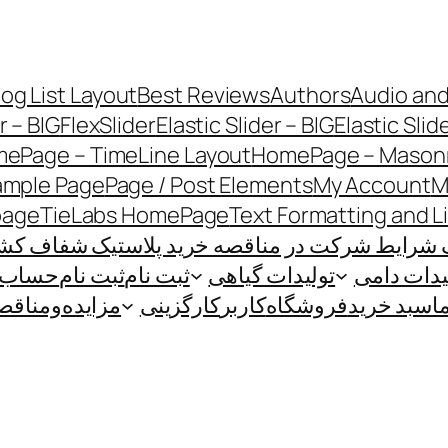
log List Layout
Best Reviews
Authors
Audio and
r – BIG
FlexSlider
Elastic Slider – BIG
Elastic Slid
ePage – TimeLine Layout
HomePage – Masonr
ample Page
Page / Post Elements
My Account
M
page
TieLabs HomePage
Text Formatting and L
 شرایط شرکت در مناقصه خرید پلاستیک شفاف کشاو
یدات دامی
تولیدات گیاهی
ثبت نام
ثبت نام
حساب ک
ا
سبد خرید
فروشگاه
کاربر
کارگزینی
مزایده‌و‌مناقص