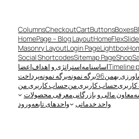
Columns
Checkout
Cart
Buttons
Boxes
B
HomePage – Blog Layout
Home
FlexSlide
Masonry Layout
Login Page
Lightbox
Hom
Social Shortcodes
Sitemap Page
Shop
S
Timeline 
اساسنامه
استراتژی و اهداف
اعضا
رزی بهمن96
برگه نمونه
برگه نمونه
پرداخت
اربری
حساب کاربری من
حساب کاربری من
ه
معاون مالی و بازرگانی
معرفی محصولات
واحد خدماتی
واحدهای تابعه
ورود