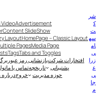
رفتن
به
شر
محتوا
ک
Advertisement
 Video
ت
Content SlideShow
er
سه
HomePage – Classic Layout
y Layout
ام
Media Page
ultiple Pages
ی
Tabs and Toggles
Tags
ists
زرا
افتخارات شرکت
بازنشانی رمز عبور
برگ
ع
پشتیبانی
تاریخچه
تماس با ما
تول
ی
حوزه مدیریت
خروج
درباره م
جا
م