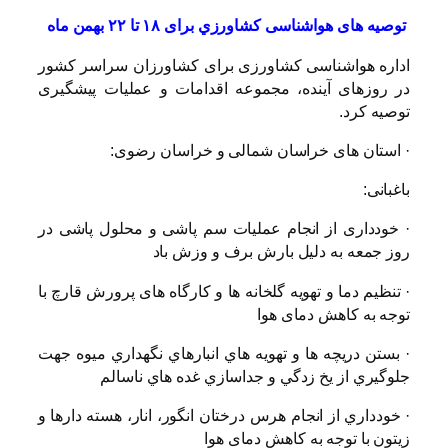
توصیه های هواشناسی کشاورزي برای ۱۸ تا ۲۲ بهمن ماه
اداره هواشناسی کشاورزی برای کشاورزان سراسر کشور
در روزهای آینده، مجموعه اقدامات و عملیات پیشگیری
توصیه کرد.
·
استان های خراسان شمالی و خراسان رضوی:
باغبانی:
·
خودداری از انجام عملیات سم پاشی و محلول پاشی در
روز جمعه به دلیل بارش برف و وزش باد
·
تنظیم دما و تهویه گلخانه ها و کارگاه های پرورش قارچ با
توجه به کاهش دمای هوا
·
بستن دريچه ها و تهويه هاي انبارهاي نگهداري ميوه جهت
جلوگيري از يخ زدگي و جداسازي غده هاي ناسالم
·
خودداري از انجام هرس درختان انگور، انار، هسته دارها و
زيتون با توجه به کاهش دمای هوا