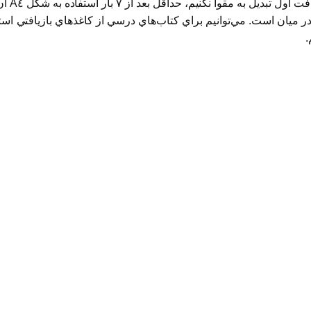
خوب را 
٩ ميليون صفحه كاغذ است، در ميان است. مي‌توانيم براي كتاب‌هاي درسي از كاغذهاي 
.