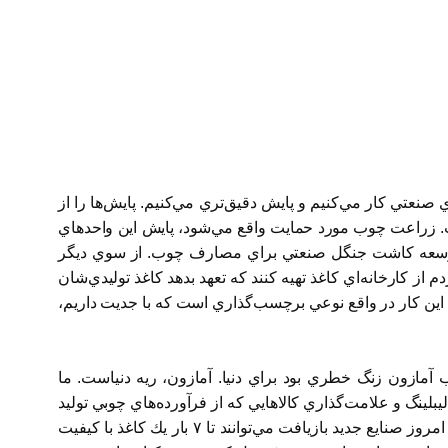
نعتي كار مي‌كنيم و پايش دقيق‌تري مي‌كنيم. پايش‌ها را از
ب. زراعت چوب مورد حمايت واقع مي‌شود، پايش اين واحدهاي
، توسعه كاشت جنگل صنعتي براي مصارف چوب. از سوي ديگر
از كارخانه‌اي كاغذ تهيه كنند كه تعهد بدهد كاغذ توليدي‌شان
 اين كار در واقع نوعي برچسب‌گذاري است كه با جديت داريم،
مازون زنگ خطري بود براي دنيا. آمازون، ريه دنياست. ما
يبلينگ و علامت‌گذاري كالاهايي كه از فرآورده‌هاي چوبي توليد
مي‌شود، كار مي‌كنيم كه معلوم شود منبع چوب چيست. روي بازيافت كاغذ هم بايد كار كنيم. بازيافت، مصرف كاغذ را پايين مي‌آورد. امروز صنايع جديد بازيافت مي‌توانند تا ٧ بار يك كاغذ با كيفيت