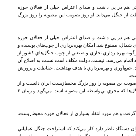
تي هم در پي داشت و صداي اعتراض خيلي از فعالان حوزه
 از جنگل مي‌داند. او روز تصويب اين مصوبه را روز بزرگ
تي هم در پي داشت و صداي اعتراض خيلي از فعالان حوزه
 شمال، ممنوع شد. امكان بهره‌برداري از چوب‌هاي پوسيده و
رگونه بهره‌برداري تجاري و صنعتي از چوب جنگل‌هاي كشور از
به اتمام مي‌رسد، نيست. دولت مكلف است نسبت به اصلاح آن
ند. جمع‌آوري و بهره‌برداري با هدف بهداشت، حفاظت و پرورش
ست.
صويب اين مصوبه را روز بزرگ محيط‌زيست ايران دانست و از
مجلس براي تصويب اين لايحه برنامه ششم قدرداني كرد. او در گفت‌وگو با «اعتماد» از محدوديت‌هاي مديريتي و حقوقي سازمان جنگل‌ها كه مجري بي‌واسطه اين مصوبه است مي‌گويد و زمان ٣
رفت و هم مورد انتقاد بسياري از فعالان حوزه محيط‌زيست.
ان دستگاه ناظر دارد كار مي‌كند كه استراحت جنگل عملياتي