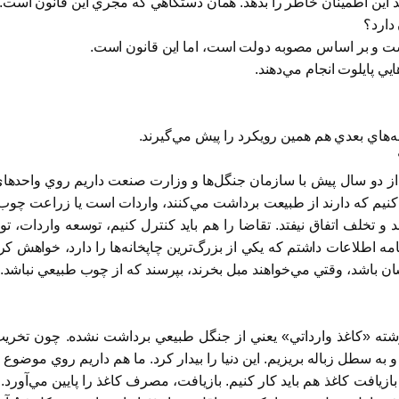
يد اين اطمينان خاطر را بدهد. همان دستگاهي كه مجري اين قانون است.
دارد؟
ت و بر اساس مصوبه دولت است، اما اين قانون است.
يي پايلوت انجام مي‌دهند.
‌هاي بعدي هم همين رويكرد را پيش مي‌گيرند.
 از دو سال پيش با سازمان جنگل‌ها و وزارت صنعت داريم روي واحدهاي ص
نيم كه دارند از طبيعت برداشت مي‌كنند، واردات است يا زراعت چو
 تخلف اتفاق نيفتد. تقاضا را هم بايد كنترل كنيم، توسعه واردات
 اطلاعات داشتم كه يكي از بزرگ‌ترين چاپخانه‌ها را دارد، خواهش كردم 
شان باشد، وقتي مي‌خواهند مبل بخرند، بپرسند كه از چوب طبيعي نباشد.
ته «كاغذ وارداتي» يعني از جنگل طبيعي برداشت نشده. چون تخريب آ
به سطل زباله بريزيم. اين دنيا را بيدار كرد. ما هم داريم روي موضوع ل