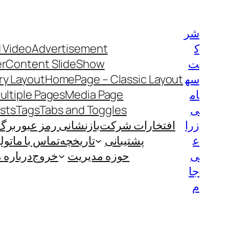
رفتن
به
شر
محتوا
ک
Advertisement
 Video
ت
Content SlideShow
er
سه
HomePage – Classic Layout
y Layout
ام
Media Page
ultiple Pages
ی
Tabs and Toggles
Tags
ists
زرا
افتخارات شرکت
بازنشانی رمز عبور
برگ
ع
پشتیبانی
تاریخچه
تماس با ما
تول
ی
حوزه مدیریت
خروج
درباره م
جا
م