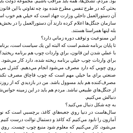
بود. مردم، تشكل‌ها، همه بايد مراقب باشيم. مجموعه دولت با
بحثي كه در طرح تنفس مطرح شده بود چه تفاوتي با اين قانون 
آن دستورالعمل داخلي وزارت جهاد است كه خيلي هم خوب اس
سازمان جنگل‌ها اعلام كرده دارند آن دستورالعمل را در بخش‌ها
بله اينها همراستا هستند.
اين ممنوعيت و توقف دوره زماني دارد؟
تا پايان برنامه ششم است كه البته اين يك سياست است، برنامه
با عملي شدن اين قانون، براي واردات چوب هم برنامه ريختيد؟
براي واردات چوب خيلي برنامه ريخته شده، ‌دارد كار مي‌شود.
روي چوبي كه دارد مصرف مي‌شود انجام مي‌دهيم. كنترل مي‌ك
صنعتي براي ما خيلي مهم است كه چوب قاچاق مصرف نكنند و
مصرف‌كننده هم بايد مسوول باشد. من در بازديدي كه از روزنامه
از جنگل‌هاي طبيعي نباشد. مردم هم بايد در اين زمينه حواس‌
دنبالش مي‌كنيم.
به چه شكل دنبال مي‌كنيد؟
سال‌هاست در دنيا روي جعبه‌هاي كاغذ، برچسبي است كه نوش
آمازون را نابود مي‌كنيم كه كاغذ و دستمال توالت درست كنيم و 