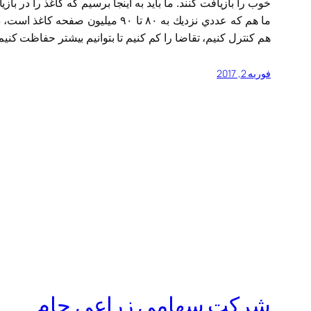
ما هم كه عددي نزديك به ٨٠ تا ٠
هم كنترل كنيم، تقاضا را كم كنيم تا بتوانيم بيشتر حفاظت كنيم
فوریه 2, 2017
شرکت سهامی زراعی جام