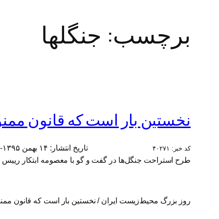
برچسب:
جنگلها
نخستين بار است كه قانون ممنو
تاریخ انتشار:
۱۴ بهمن ۱۳۹۵- ۰۸:۴۱
کد خبر:
۴۰۲۷۱
طرح استراحت جنگل‌ها در گفت و گو با معصومه ابتکار ريي
روز بزرگ محيط‌زيست ايران / نخستين بار است كه قانون ممنو