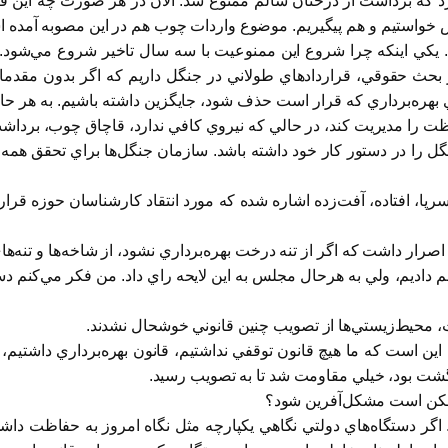
 كه برداشت از درختان سالم ممنوع شد. الان در هر صورت چه اين قان
ارش خواستيم و هم پيگيريم. موضوع واردات چوب هم در اين مصوبه آمده 
كي اينكه چرا شروع اين ممنوعيت با سه سال تاخير شروع مي‌شود. پيش
 بحث حقوقي، قراردادهاي طولاني در جنگل داريم كه اگر بدون مقدم
ي بهره‌‌برداري كه قرار است حذف شود، ‌جايگزين داشته باشيم. به هر ح
ظت را مديريت كند، در حالي كه نيروي كافي ندارد، قاچاق چوب، برداشت‌ه
ل را در دستور كار خود داشته باشد. سازمان جنگل‌ها براي تحقق همه ا
ك سرپا، افتاده، آفت‌زده اشاره شده كه مورد انتقاد كارشناسان حوزه 
اصرار داشت كه اگر از تنه درخت بهره‌برداري نشود، از شاخه‌ها و تنه‌ها
 داديم، ولي به هرحال مجلس به اين لايحه راي داد. من فكر مي‌كنم 
 محيط‌زيستي‌ها از تصويب چنين قانوني خوشحال نشدند.
عيت اين است كه ما هيچ قانون توقفي نداشتيم، قانون بهره‌برداري داشتي
گشت بود، ‌خيلي مقاومت شد تا به تصويب رسيد.
 ممكن است مشكل‌آفرين شود؟
. اگر دستگاه‌هاي دولتي نگاهي يكپارچه مثل نگاه امروز به حفاظت داشت