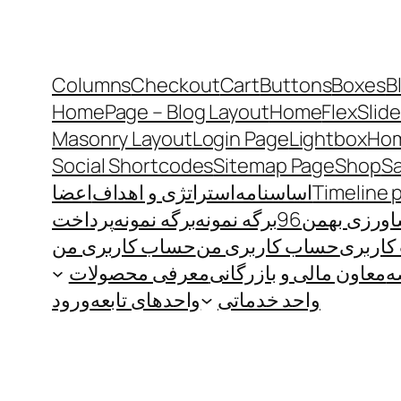
Columns
Checkout
Cart
Buttons
Boxes
B
HomePage – Blog Layout
Home
FlexSlide
Masonry Layout
Login Page
Lightbox
Hom
Social Shortcodes
Sitemap Page
Shop
S
Timeline 
اساسنامه
استراتژی و اهداف
اعضا
رزی بهمن96
برگه نمونه
برگه نمونه
پرداخت
اربری
حساب کاربری من
حساب کاربری من
ه
معاون مالی و بازرگانی
معرفی محصولات
واحد خدماتی
واحدهای تابعه
ورود