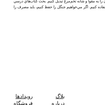
بازيافت كنند. ما بايد به اينجا برسيم كه كاغذ را در بازيافت اول تبديل به مقوا نكنيم، حداقل بعد از ٧ بار استفاده به شكل A٤ آن را به مقوا و شانه تخم‌مرغ تبديل كنيم. بحث كتاب‌هاي درسي
بازيافتي استفاده كنيم. اگر مي‌خواهيم جنگل را حفظ كنيم، بايد مصرف را
بلاگ
رویدادها
درباره
فروشگاه