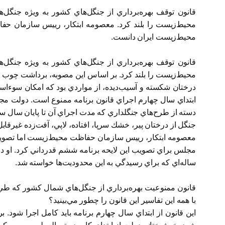
قانون توقف بهره‌برداري از جنگل‌هاي كشور به ويژه جنگ
محيط‌زيست را بلند كرد. معصومه ابتكار، رييس سازمان حفا
محيط‌زيست ايران دانست.
قانون توقف بهره‌برداري از جنگل‌هاي كشور به ويژه جنگ
محيط‌زيست را بلند كرد. بر اساس اين مصوبه، برداشت چوب تا
درختان شكسته و آسيب‌ديده، از مواردي بود كه امكان سوءاستف
ابتداي سال چهارم اجراي قانون برنامه ممنوع است. دولت مج
دسته از طرح‌هاي جنگلداري كه مدت اجراي آن تا پايان سال سو
جنگل از درختان پير، خشك سرپا، افتاده، لاپي، آفت‌زده غيرقاب
معصومه ابتكار، رييس سازمان حفاظت محيط‌زيست اما تصويب ا
ساله‌اي كه براي رسيدگي به اين محدوديت‌ها خواسته شد.
قانون ممنوعيت بهره‌برداري از جنگل‌هاي شمال كشور كه طي 
با همه اين تفاسير اين قانون را چطور مي‌بينيد؟
اين قانون از ابتداي سال چهارم برنامه بايد كامل اجرا شود