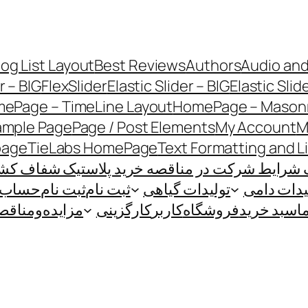
log List Layout
Best Reviews
Authors
Audio and
r – BIG
FlexSlider
Elastic Slider – BIG
Elastic Slid
ePage – TimeLine Layout
HomePage – Masonr
ample Page
Page / Post Elements
My Account
M
page
TieLabs HomePage
Text Formatting and L
 شرایط شرکت در مناقصه خرید پلاستیک شفاف کشاو
یدات دامی
تولیدات گیاهی
ثبت نام
ثبت نام
حساب ک
ا
سبد خرید
فروشگاه
کاربر
کارگزینی
مزایده‌و‌مناقص