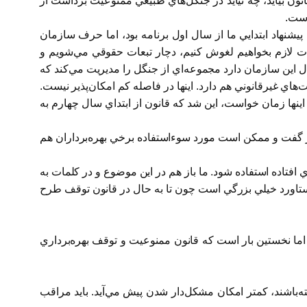
ون بيايد، چه نيايد در جنگل‌هاي طبيعي ممنوعيت برداشت از
است.
نهاد ابتدايي ما از سال اول برنامه بود، اما حرف سازمان
ات لازم بخواهيم لغوش كنيم، دچار تبعات حقوقي مي‌شويم و
ال اين سازمان دارد مجموعه‌اي از جنگل را مديريت مي‌كند كه
اي غيرقانوني هم دارد. اينها در فاصله كم امكان‌پذير نيست.
ينها زمان خواست، ‌اين شد كه قانون از ابتداي سال چهارم به
قرار گفت و ممكن است مورد سوءاستفاده برخي بهره‌برداران هم
ي افتاده استفاده شود. ما باز هم در اين موضوع و در كلمات به
دستاورد خيلي بزرگي است چون تا به حال در قانون توقف طرح
م، اما نخستين بار است كه قانون ممنوعيت و توقف بهره‌برداري
ه‌باشند، كمتر امكان مشكل‌دار شدن پيش مي‌آيد. بايد مراقب