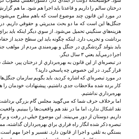
شود. خوشبختانه دولت از ابتداي كار، دستورالعملي مصوب كرد
درختان سالم را داريم و قاعدتا بايد اجرا هم شود. ما هم گز
در مورد اين قانون چند موضوع است كه باهم مطرح مي‌شود. ي
جنگل‌ها اين است كه ما دو بحث مديريتي و حقوقي داريم. در
هزينه‌هاي سنگيني تحميل مي‌شود. از سوي ديگر اينكه بايد برا
برداشت و تخريب دارد. اينكه چگونه بايد اين سطح جديد از حفا
بايد بتواند گردشگري در جنگل و بهره‌مندي مردم از مواهب جنگ
اجرا در‌مي‌آيد يعني ٣ سال ديگر.
در تبصره‌اي از اين قانون به بهره‌برداري از درختان پير، خش
قرار گيرد. در اين خصوص چه پاسخي داريد؟
در مورد تبصره‌اي كه اشاره كرديد، بايد بگويم سازمان جنگل‌ها 
كار برده شده ملاحظات جدي داشتيم، پيشنهادات خودمان را هم
بهره‌برداري نداشتيم.
اما برخلاف حرف شما كه مي‌گوييد مجلس گام بزرگي برداشت،
نقد اشكال ندارد، اما ما در نقد هم واقعيت‌ها را ببينيم. واق
داريم. دوستان از دور مي‌بينند. اين موضوع خيلي در رفت و بر
تبصره ذكر شده انگار راه فراري براي بهره‌برداران گذاشته،
بستگي به تلقي و اجرا از قانون دارد. تفسير و اجرا مهم است