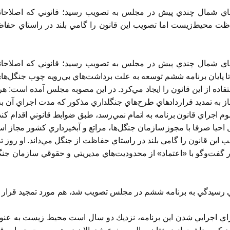
ل‌هاي شمال چندي پيش در مجلس به تصويب رسيد؛ قانوني كه اصلاحا
ظت محيط‌زيست اما تصويب اين قانون را گامي بلند در راستاي حفاظت
ل‌هاي شمال چندي پيش در مجلس به تصويب رسيد؛ قانوني كه اصلاحا
 پايان برنامه ششم توسعه به علت برداشت‌هاي بي‌رويه چوب جنگل‌هاي
اده از اين قانون را ايجاد مي‌كرد. در اين مصوبه مجلس‌ آمده است: ه
از به تمديد قراردادهاي طرح‌هاي جنگلداري مذكور كه مدت اجراي آن 
م اجراي قانون برنامه به اتمام نمي‌رسد، طبق ضوابط قانوني اقدام ك
ل احيا صرفا با مجوز سازمان جنگل‌ها، مراتع و آبخيزداري كشور مجاز ا
ين قانون را گامي بلند در راستاي حفاظت از جنگل مي‌داند. او روز ت
رسيدگي به برنامه ششم در مجلس تصويب شد، ‌هم مورد تمجيد قرار گ
. براي اجرايي شدن اين برنامه، نزديك دو سال است محيط زيست به عنو