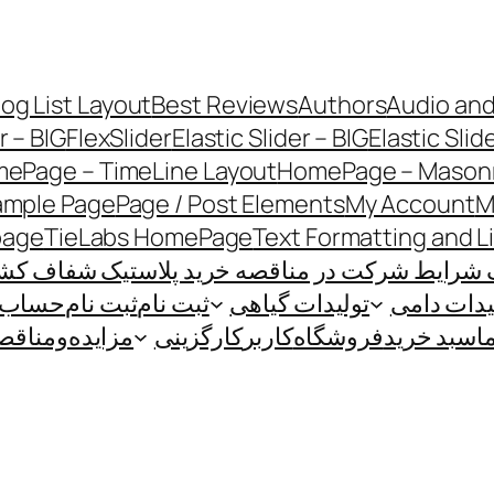
log List Layout
Best Reviews
Authors
Audio and
r – BIG
FlexSlider
Elastic Slider – BIG
Elastic Slid
ePage – TimeLine Layout
HomePage – Masonr
ample Page
Page / Post Elements
My Account
M
page
TieLabs HomePage
Text Formatting and L
 شرایط شرکت در مناقصه خرید پلاستیک شفاف کشاو
یدات دامی
تولیدات گیاهی
ثبت نام
ثبت نام
حساب ک
ا
سبد خرید
فروشگاه
کاربر
کارگزینی
مزایده‌و‌مناقص