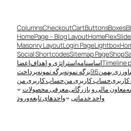
Columns
Checkout
Cart
Buttons
Boxes
B
HomePage – Blog Layout
Home
FlexSlide
Masonry Layout
Login Page
Lightbox
Hom
Social Shortcodes
Sitemap Page
Shop
S
Timeline 
اساسنامه
استراتژی و اهداف
اعضا
رزی بهمن96
برگه نمونه
برگه نمونه
پرداخت
اربری
حساب کاربری من
حساب کاربری من
ه
معاون مالی و بازرگانی
معرفی محصولات
واحد خدماتی
واحدهای تابعه
ورود