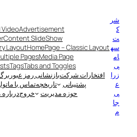
رفتن
به
شر
محتوا
ک
Advertisement
 Video
ت
Content SlideShow
er
سه
HomePage – Classic Layout
y Layout
ام
Media Page
ultiple Pages
ی
Tabs and Toggles
Tags
ists
زرا
افتخارات شرکت
بازنشانی رمز عبور
برگ
ع
پشتیبانی
تاریخچه
تماس با ما
تول
ی
حوزه مدیریت
خروج
درباره م
جا
م