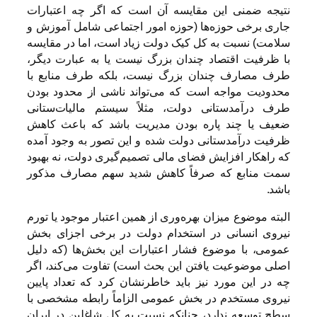
نتیجه ضمنی این مقایسه آن است که اگر چه اعتبارات
جاری برخی حوزه‌ها (حوزه امور اجتماعی شامل آموزش و
سلامت) نسبت به کل کیک دولت زیاد است، اما در مقایسه
با ظرفیت اقتصاد چندان بزرگ نیست یا به عبارت دیگر،
طرف مصارف چندان بزرگ نیست، بلکه طرف منابع با
محدودیت مواجه است که می‌تواند ناشی از محدود بودن
طرف درآمدستانی دولت، مثلاً سیستم مالیات‌ستانی
ضعیف یا چند پاره بودن مدیریت باشد که باعث کاهش
ظرفیت درآمدستانی دولت شده و این تصور به وجود آمده
که راهکار افزایش فضای مالی تصمیم‌گیری دولت، نه بهبود
سمت منابع که صرفاً کاهش شدید سهم مصارف مذکور
باشد.
البته موضوع میزان بهره‌وری از همین اعتبار موجود یا تورم
نیروی انسانی در استخدام دولت در برخی اجزای بخش
عمومی، با موضوع فشار اعتبارات این بخش‌ها (که دلیل
اصلی موضوعیت یافتن این بحث است) تفاوت می‌کند، اگر
چه در این مورد نیز باید خاطرنشان کرد که تعداد پایین
نیروی مستخدم در بخش عمومی الزاماً رابطه مشخصی با
سطح توسعه ندارد، چنانکه نسبت به کل شاغلین در ایران