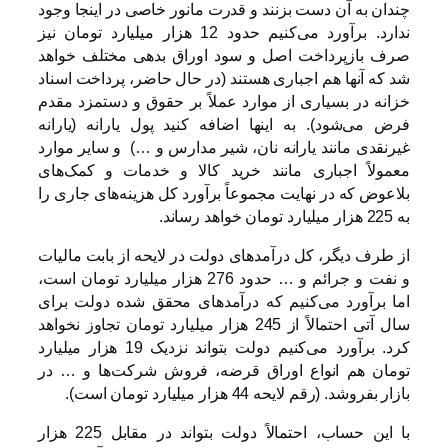
چندان به آن دست بزنند و قدرت مانور خاصی در اینجا وجود
ندارد. برآورد می‌کنیم حدود 12 هزار میلیارد تومان نیز
صرف بازپرداخت اصل و سود اوراق بدهی مختلف خواهد
شد که آنها هم اجباری هستند (در حال حاضر، پرداخت اسناد
خزانه در بسیاری از موارد عملاً بر حقوق و دستمزد مقدم
فرض می‌شود). به اینها اضافه کنید پول یارانه (یارانه
غیرنقدی مانند یارانه نان، شیر مدارس و …) و سایر موارد
معمولاً اجباری مانند خرید کالا و خدمات و کمک‌های
بلاعوض که در نهایت مجموعاً برآورد کل هزینه‌های جاری را
به 225 هزار میلیارد تومان خواهد رساند.
از طرف دیگر، کل درآمدهای دولت در لایحه از بابت مالیات
و نفت و جرائم و … حدود 276 هزار میلیارد تومان است،
اما برآورد می‌کنیم که درآمدهای محقق شده دولت برای
سال آتی احتمالاً از 245 هزار میلیارد تومان تجاوز نخواهد
کرد. برآورد می‌کنیم دولت بتواند نزدیک 19 هزار میلیارد
تومان هم انواع اوراق قرضه، فروش شرکت‌ها و … در
بازار بفروشد. (رقم لایحه 44 هزار میلیارد تومان است).
با این حساب، احتمالاً دولت بتواند در مقابل 225 هزار