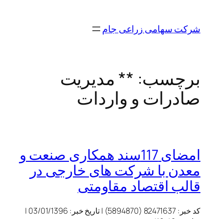
رفتن
به
شرکت سهامی زراعی جام
محتوا
برچسب:
** مدیریت
صادرات و واردات
امضای 117سند همکاری صنعت و
معدن با شرکت های خارجی در
قالب اقتصاد مقاومتی
کد خبر:
82471637 (5894870)
|
تاریخ خبر:
03/01/1396
|