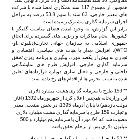
مقاومتی، 36 سند تفاهمنامه امضا و 18 قرارداد نهایی شد.
همچنین از مجموع 117 سند همکاری امضا شده با شرکت
های معتبر خارجی، 63 سند با سهم 53.8 درصد به مراحل
اجرای سرمایه گذاری مشترک رسیده است.
برابر این گزارش، به وجود آمدن فضای مناسب گفتگو با
کشورها، انجام مذاکرات و رایزنی های گسترده برای الحاق
جمهوری اسلامی به سازمان جهانی تجارت(دبلیو.تی.او-
WTO)، افزایش دیدار با هیات های سیاسی، اقتصادی و
تجاری به بیش از یکصد مورد، پیگیری و برنامه ریزی تحقق
سرمایه گذاری خارجی، افزایش طرح های نمایشگاهی
داخلی و خارجی و فعال سازی دوباره قراردادهای تعلیق
شده به سبب تحریم ها از اقدام های رخ داده است.
** 159 طرح با سرمایه گذاری هشت میلیارد دلاری
این وزارتخانه همچنین اعلام کرد از شهریورماه 1392 (آغاز
دولت یازدهم) تا پایان آذرماه 1395، در بخش صنعت، معدن
و تجارت 159 طرح با سرمایه گذاری هشت میلیارد دلاری
مصوب شد که 64 مورد آن با سرمایه پنج میلیارد و 500
میلیون دلاری پس از برجام تحقق یافت.
** 52 طرح با ارزش سرمایه گذاری پنج میلیارد دلار