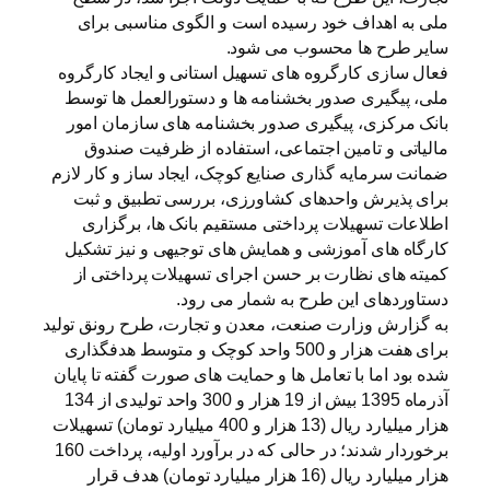
ملی به اهداف خود رسیده است و الگوی مناسبی برای
سایر طرح ها محسوب می شود.
فعال سازی کارگروه های تسهیل استانی و ایجاد کارگروه
ملی، پیگیری صدور بخشنامه ها و دستورالعمل ها توسط
بانک مرکزی، پیگیری صدور بخشنامه های سازمان امور
مالیاتی و تامین اجتماعی، استفاده از ظرفیت صندوق
ضمانت سرمایه گذاری صنایع کوچک، ‌ایجاد ساز و کار لازم
برای پذیرش واحدهای کشاورزی، بررسی تطبیق و ثبت
اطلاعات تسهیلات پرداختی مستقیم بانک ها، برگزاری
کارگاه های آموزشی و همایش های توجیهی و نیز تشکیل
کمیته های نظارت بر حسن اجرای تسهیلات پرداختی از
دستاوردهای این طرح به شمار می رود.
به گزارش وزارت صنعت، معدن و تجارت، طرح رونق تولید
برای هفت هزار و 500 واحد کوچک و متوسط هدفگذاری
شده بود اما با تعامل ها و حمایت های صورت گفته تا پایان
آذرماه 1395 بیش از 19 هزار و 300 واحد تولیدی از 134
هزار میلیارد ریال (13 هزار و 400 میلیارد تومان) تسهیلات
برخوردار شدند؛ در حالی که در برآورد اولیه، پرداخت 160
هزار میلیارد ریال (16 هزار میلیارد تومان) هدف قرار