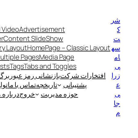
رفتن
به
شر
محتوا
ک
Advertisement
 Video
ت
Content SlideShow
er
سه
HomePage – Classic Layout
y Layout
ام
Media Page
ultiple Pages
ی
Tabs and Toggles
Tags
ists
زرا
افتخارات شرکت
بازنشانی رمز عبور
برگ
ع
پشتیبانی
تاریخچه
تماس با ما
تول
ی
حوزه مدیریت
خروج
درباره م
جا
م