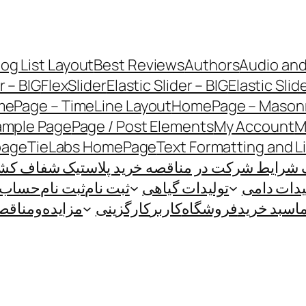
log List Layout
Best Reviews
Authors
Audio and
r – BIG
FlexSlider
Elastic Slider – BIG
Elastic Slid
ePage – TimeLine Layout
HomePage – Masonr
ample Page
Page / Post Elements
My Account
M
page
TieLabs HomePage
Text Formatting and L
 شرایط شرکت در مناقصه خرید پلاستیک شفاف کشاو
یدات دامی
تولیدات گیاهی
ثبت نام
ثبت نام
حساب ک
ا
سبد خرید
فروشگاه
کاربر
کارگزینی
مزایده‌و‌مناقص