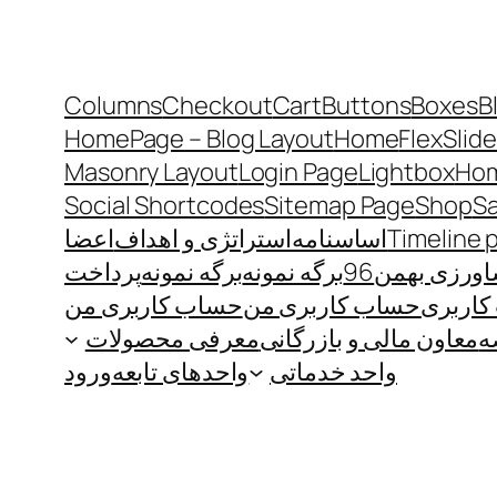
Columns
Checkout
Cart
Buttons
Boxes
B
HomePage – Blog Layout
Home
FlexSlide
Masonry Layout
Login Page
Lightbox
Hom
Social Shortcodes
Sitemap Page
Shop
S
Timeline 
اساسنامه
استراتژی و اهداف
اعضا
رزی بهمن96
برگه نمونه
برگه نمونه
پرداخت
اربری
حساب کاربری من
حساب کاربری من
ه
معاون مالی و بازرگانی
معرفی محصولات
واحد خدماتی
واحدهای تابعه
ورود