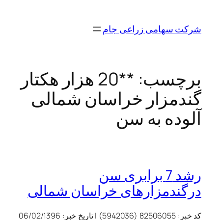
رفتن
به
شرکت سهامی زراعی جام
محتوا
برچسب:
**20 هزار هکتار
گندمزار خراسان شمالی
آلوده به سن
رشد 7 برابری سن
درگندمزارهای خراسان شمالی
کد خبر:
82506055 (5942036)
|
تاریخ خبر:
06/02/1396