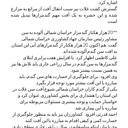
اشاره کرد.
گسترش کشت غلات نیز سبب انتقال آفت از مراتع به مزارع
شده و این حشره به یک آفت مهم گندمزارها تبدیل شده
است.
**20 هزار هکتار گندمزار خراسان شمالی آلوده به سن
مشاور رئیس سازمان جهادکشاورزی خراسان شمالی
گفت: هم اکنون 20 هزار هکتار از گندمزارهای آبی این استان
به افت سن گندم آلوده شده اند.
علی کاظمی اظهار کرد: با افزایش هفت برابری ابتلای
گندمزارها به سن گندم در سال زراعی جاری باید تلاش ها نیز
به همین نسبت بیشتر شود.
وی افزود: برای جلوگیری از خسارت های سن گندم، باید
مبارزه با این آفت بیشتر مورد توجه قرار بگیرد.
یکی از گندم کاران خراسان شمالی شیوع آفت سن غلات در
این استان را هشداری برای بخش کشاورزی عنوان کرد و
خواستار حمایت و توجه بیشتری مسئولان مربوطه برای
مبارزه با این بیماری شد.
احمد قدرتی افزود: کشاورزان نیز باید به منظور جلوگیری از
خسارت کمی و کیفی اقدام به مبارزه با این آفت کنند.
وی با بیان اینکه متاسفانه در سال زراعی جاری سطح زیادی