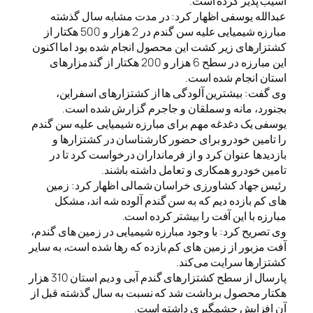
آسیب پذیر کرده است.
عبدالله یوسفی اظهار کرد: در مدت مشابه سال گذشته
مبارزه شیمیایی علیه سن گندم در 2 هزار و 500 هکتار از
کشتزارهای زیر کشت این محصول انجام شده بود اما اکنون
این مبارزه در سطح 6 هزار و 200 هکتار از گندمزارهای
استان انجام شده است.
وی گفت: بیشترین آلودگی ها از کشتزارهای اسفراین،
بجنورد، مانه و سملقان و جاجرم گزارش شده است.
یوسفی یک دغدغه مهم برای مبارزه شیمیایی علیه سن گندم
را تامین خودرو برای حضور کارشناسان در کشتزارها و
بازدیدها عنوان کرد و از فرمانداران درخواست کرد تا در
تامین خودرو همکاری و تعامل داشته باشند.
رئیس جهاد کشاورزی خراسان شمالی اظهار کرد: زمین
های کم بازده دیم که به سن گندم آلوده شه اند، مشکل
مبارزه با این آفت را بیشتر کرده است.
وی تصریح کرد: با وجود مبارزه شیمیایی در زمین های گندم،
آفت مزبور از زمین های کم بازده که رها شده است، به سایر
کشتزارها​ سرایت می‌کند.
پارسال از سطح کشتزارهای گندم آبی و دیم استان 310 هزار
هکتار محصول برداشت شد که نسبت به سال گذشته قبل از
آن افزایش چشمگیری داشته است.