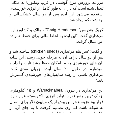
مزرعه پرورش مرغ گوشتی در غرب ویکتوریا به مکانی
تبدیل شده است که در آن به‌طور کامل از انرژی خورشیدی
استفاده می‌شود. این ایده پس از دو سال خشکسالی و
برداشت کم ایجاد شد.
کریگ هندرسن”
Craig Henderson
” ، مالک و کشاورز این
مرغداری گفت: “این ایده به لحاظ مالی برای حفظ خانواده
اش شکل گرفت.
او گفت: “سر پناه مرغداری (
chicken sheds
) ساخته شد و
پس از دو سال درآمد آن به مرحله خوبی رسید؛ این سایه
بان های خورشیدی به ما امکان حفظ رشد ثابت را داد و
امیدوارم در طول ۲۰ سال آینده جریان نقدی ثابت
مرغداری ناشی از رشد سایه‌بان‌های خورشیدی گسترش
یابد.”
این مرغداری در بیرون
Warracknabeal
و ۱۵ کیلومتری
نزدیک ترین منبع قدرت تولید انرژی الکتریسیته قرار دارد.
قرار بود هزینه هندرسن بیش از یک میلیون دلار برای اتصال
به شبکه باشد. اما وی تصمیم گرفت تا به جای آن، از