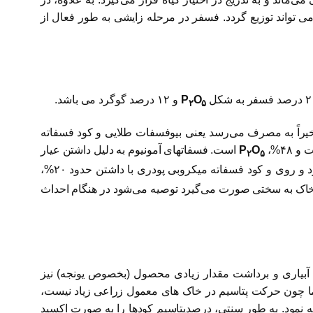
دام‌های گیاه می تواند توزیع گردد. فسفر در مرحله زایشی به طور فعال از
O
P
و ۱۲ درصد گوگرد می باشد.
۲
۵
خیراً به مصرف می‌رسد یعنی بیوفسفات طلایی و کود فسفاته
O
P
است. فسفاتهای آمونیوم به دلیل داشتن عیار
۲
۵
 و روی و کود فسفاته میکروبی پودری با داشتن حدود ۲۰%،
 خاک به سختی صورت می‌گیرد توصیه می‌شود در هنگام احداث
آبیاری و برداشت مقدار زیادی محصول (بخصوص یونجه) نیز
اما چون حرکت پتاسیم در خاک های معمول زراعی زیاد نیست،
نمود. به طور سنتی، درصدپتاسیم کودها را به صورت اکسید