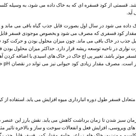
فر دارای ۷/۴۳ درصد فسفر می باشد. قسمتی از کود فسفره ای که به خاک داده می شود، 
آید.
ک داده می شود در سال اول بصورت قابل جذب گیاه باقی می ماند و
، مقدار کود فسفری که مصرف می شود و بخصوص موجودی فسفر قابل ج
ل جذب در خاک باقی می ماند. چون میزان محلول بودن و حرکت کود ف
سفر موثر باشد. تغییر پی اچ خاک در خاک های اسیدی با اضافه کردن آه
اضافه 
تعادل فسفر طول دوره انبارداری میوه افزایش می یابد. استفاده ا
مان سبز شدن تا زمان برداشت کاهش می یابد. نقش بارز این عنصر در تش
ی ویروسی، افزایش فعل و انفعالات سوخت و ساز و بالاخره تاثیر م
، کلسیم و منیزیم، خاک های زراعی حاوی مقدار کمی فسفر قابل جذب گ