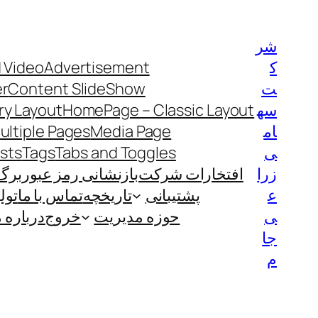
رفتن
به
شر
محتوا
ک
Advertisement
 Video
ت
Content SlideShow
er
سه
HomePage – Classic Layout
y Layout
ام
Media Page
ultiple Pages
ی
Tabs and Toggles
Tags
ists
زرا
افتخارات شرکت
بازنشانی رمز عبور
برگ
ع
پشتیبانی
تاریخچه
تماس با ما
تول
ی
حوزه مدیریت
خروج
درباره م
جا
م