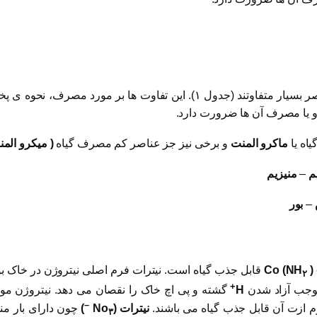
ترکیب شیمیائی و درصد خلوص کودهای مختلف حاوی یک عنصر بسیار متفاوتند (جد
 و یا مصرف آن ها ضرورت دارد.
اه یا
ماکرو المنت
و برخی نیز جز عناصر کم مصرف گیاه
( میکرو المن
م
–
منیزیم
–
بور
)
قابل جذب گیاه است. نیترات فرم اصلی نیتروژن در خاک بود
۲
+
 موجب آزاد شدن
H
گشته و پی اچ خاک را نقصان می دهد. نیتروژن مو
–
نیترات (No
)
چون دارای بار م
۳