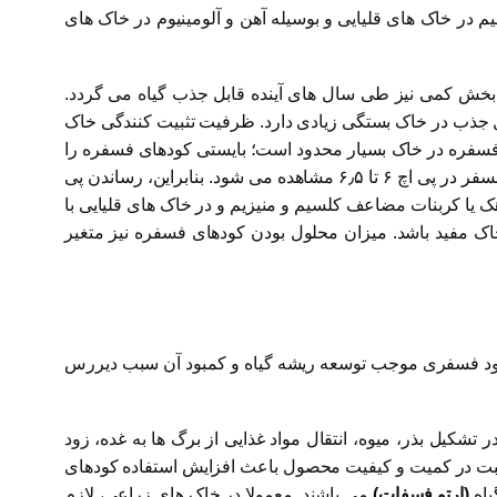
به وسیله کلسیم در خاک های قلیایی و بوسیله آهن و آلومینیوم در خاک های
 بخش کمی نیز طی سال های آینده قابل جذب گیاه می گردد.
ذب در خاک بستگی زیادی دارد. ظرفیت تثبیت کنندگی خاک
سفره در خاک بسیار محدود است؛ بایستی کودهای فسفره را
قبل از کاشت به خاک داد و آن ها را مستقیما و ترجیحا به صورت نواری در ناحیه توسعه ریشه قرار دارد. حداکثر میزان محلول بودن فسفر در پی اچ ۶ تا ۶٫۵ مشاهده می شود. بنابراین، رساندن پی
ک یا کربنات مضاعف کلسیم و منیزیم و در خاک های قلیایی با
کردن گوگرد یا کودهای دارای واکنش اسیدی انجام پذیر است. مصرف مقدار زیادی کود حیوانی نیز می تواند در نقصان pH خاک مفید باشد. میزان محلول بودن کودهای فسفره نیز متغیر
ز کود فسفری موجب توسعه ریشه گیاه و کمبود آن سبب دیررس
کیل بذر، میوه، انتقال مواد غذایی از برگ ها به غده، زود
ثبت در کمیت و کیفیت محصول باعث افزایش استفاده کودهای
یاه
(ارتو فسفات)
می باشند. معمولا در خاک های زراعی، لازم