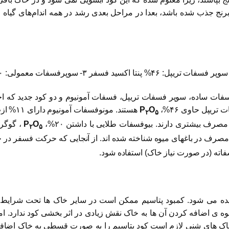
، کود P به اندازه کافی توسط برنج جذب شده باشد، بعدا در مراحل بعدی رشد در همه ان
فسفات ساده، سوپر فسفات تریپل، فسفات آمونیوم و دو کود جدید که ا
ریپل حاوی ۴۶%،
O
P
هستند. مونوفسفات آمونیوم دارای ۱۱% ازت و ۴۸%،
۲
۵
رف بیشتری دارند. بیوفسفات طلایی با داشتن ۲۰%،
O
P
، گوگرد
۲
۵
مصرف در باغهای میوه شناخته شده اند. از آنجایی که حرکت فسفر در
فاته (در صورت نیاز خاک) استفاده شود.
ده می شود. کمبود پتاسیم ممکن است در سایر خاک ها تحت شرایط 
وه ی اضافه کردن آن ها به خاک نقش زیادی در اثر بخشی کود ندارد. 
ک های شنی لازم است کود پتاسیم را به صورت قسطی به خاک اضافه 