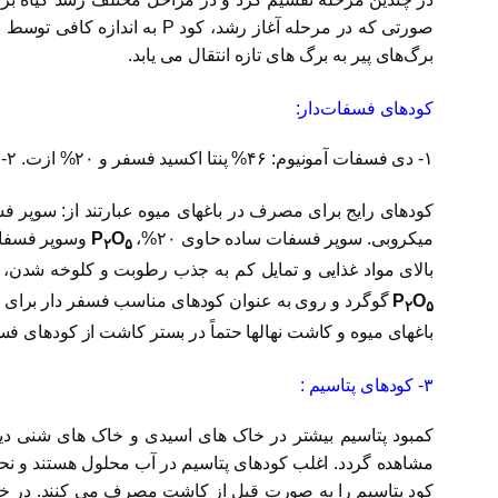
صورتی که در مرحله آغاز رشد
برگ‌های پیر به برگ های تازه انتقال می یابد.
کودهای فسفات‌دار‌:
۱- دی فسفات آمونیوم: ۴۶% پنتا اکسید فسفر و ۲۰% ازت. ۲- سوپر فسفات تریپل: ۴۶% پنتا اکسید فسفر ۳- سوپرفسفات معمولی: ۲۰ درصد فسفر به شکل
کودهای رایج برای مصرف در باغهای میوه عبارتند از: سوپر 
میکروبی. سوپر فسفات ساده حاوی ۲۰%،
O
P
وسوپر فسفات ت
۲
۵
بالای مواد غذایی و تمایل کم به جذب رطوبت و کلوخه شدن، مص
O
P
گوگرد و روی به عنوان کودهای مناسب فسفر دار برای 
۲
۵
باغهای میوه و کاشت نهالها حتماً در بستر کاشت از کودهای فس
۳- کودهای پتاسیم :
کمبود پتاسیم بیشتر در خاک های اسیدی و خاک های شنی دی
مشاهده گردد. اغلب کودهای پتاسیم در آب محلول هستند و نح
کود پتاسیم را به صورت قبل از کاشت مصرف می کنند. در خا