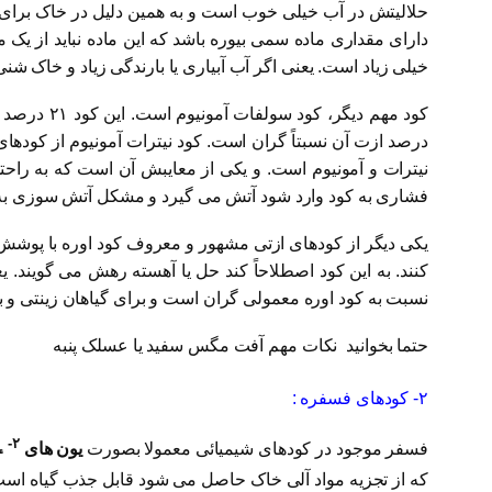
حلالیتش در آب خیلی خوب است و به همین دلیل در خاک برای 
دارای مقداری ماده سمی بیوره باشد که این ماده نباید از 
خیلی زیاد است. یعنی اگر آب آبیاری یا بارندگی زیاد و خاک ش
درصد ازت آن نسبتاً گران است. کود نیترات آمونیوم از کودهای
نیترات و آمونیوم است. و یکی از معایبش آن است که به راحت
فشاری به کود وارد شود آتش می گیرد و مشکل آتش سوزی به 
یکی دیگر از کودهای ازتی مشهور و معروف کود اوره با پوشش
نسبت به کود اوره معمولی گران است و برای گیاهان زینتی و 
حتما بخوانید
نکات مهم آفت مگس سفید یا عسلک پنبه
۲- کودهای فسفره :
-۲
فسفر موجود در کودهای شیمیائی معمولا بصورت
یون های HPO
۴
که از تجزیه مواد آلی خاک حاصل می شود قابل جذب گیاه ا