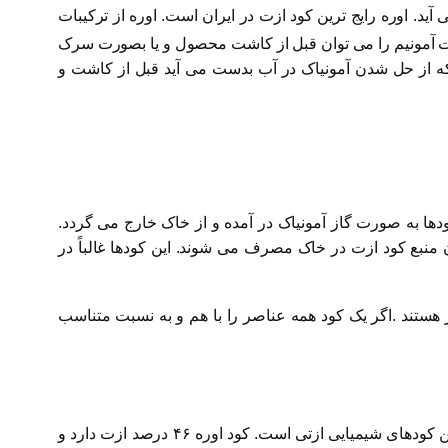
آید. اوره رایج ترین کود ازت در ایران است. اوره از ترکیبات
ترات آمونیم را می توان قبل از کاشت محصول و یا بصورت سرک
ه بر ازت دارای ۲۴ درصد گوگرد است. هیدرات آمونیم را که از حل شدن آمونیاک در آب بدست می آید قبل از کاشت و
یستند. در این گونه خاک ها، نیتروژن این کودها به صورت گاز آمونیاک در آمده و از خاک خارج می گردد.
منبع کود ازت در خاک مصرف می شوند. این کودها غالباً در
هستند .اگر یک کود همه عناصر را با هم و به نسبت متناسب
یکی از کودهای مصرفی، کود اوره است. کود اوره که به کود شکری نیز معروف است در سطح جهان از پر مصرف ترین و ارزان ترین کودهای شیمیایی ازتی است. کود اوره ۴۶ درصد ازت دارد و