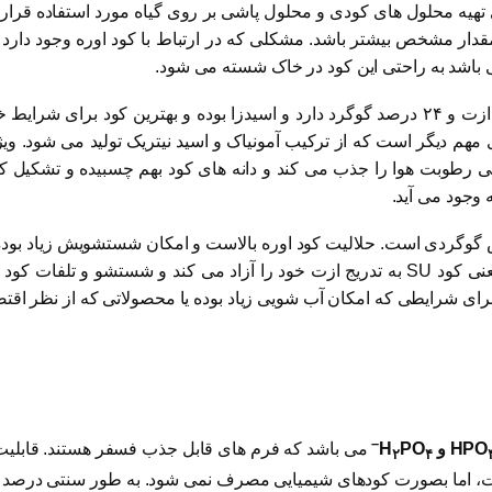
تهیه محلول های کودی و محلول پاشی بر روی گیاه مورد استفاده قرار
یک مقدار مشخص بیشتر باشد. مشکلی که در ارتباط با کود اوره وجود د
نی باشد به راحتی این کود در خاک شسته می شود.
کود مهم دیگر، کود سولفات آمونیوم است. این کود ٢١ درصد ازت و ٢۴ درصد گوگرد دارد و اسیدز
 مهم دیگر است که از ترکیب آمونیاک و اسید نیتریک تولید می شود. ویژ
ی رطوبت هوا را جذب می کند و دانه های کود بهم چسبیده و تشکیل کلو
وجود می آید.
 گوگردی است. حلالیت کود اوره بالاست و امکان شستشویش زیاد بوده 
کنند. به این کود اصطلاحاً کند حل یا آهسته رهش می گویند. یعنی کود SU به تدریج ازت خود ر
برای شرایطی که امکان آب شویی زیاد بوده یا محصولاتی که از نظر اق
–
و H
PO
می باشد که فرم های قابل جذب فسفر هستند. قابل
۲
۴
ست، اما بصورت کودهای شیمیایی مصرف نمی شود. به طور سنتی درصد