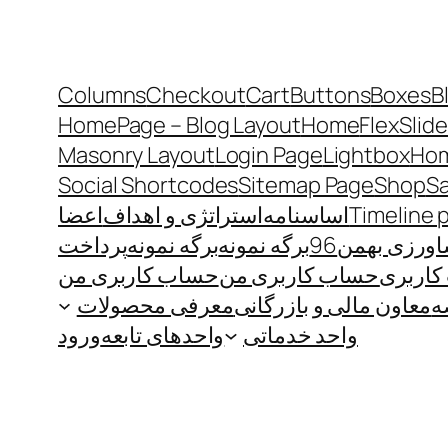
Columns
Checkout
Cart
Buttons
Boxes
B
HomePage – Blog Layout
Home
FlexSlide
Masonry Layout
Login Page
Lightbox
Hom
Social Shortcodes
Sitemap Page
Shop
S
Timeline 
اساسنامه
استراتژی و اهداف
اعضا
رزی بهمن96
برگه نمونه
برگه نمونه
پرداخت
اربری
حساب کاربری من
حساب کاربری من
ه
معاون مالی و بازرگانی
معرفی محصولات
واحد خدماتی
واحدهای تابعه
ورود