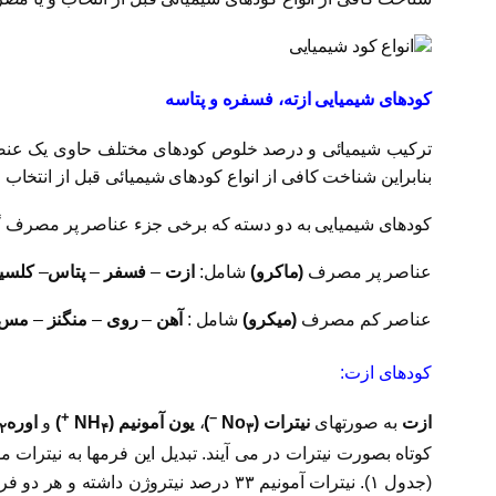
کودهای شیمیایی ازته، فسفره و پتاسه
بنابراین شناخت کافی از انواع کودهای شیمیائی قبل از انتخاب
کودهای شیمیایی به دو دسته که برخی جزء عناصر پر مصرف گی
عناصر پر مصرف
(ماکرو)
شامل:
ازت
–
فسفر
–
پتاس
–
کلسی
عناصر کم مصرف
(میکرو)
شامل :
آهن
–
روی
–
منگنز
–
مس
کودهای ازت:
+
–
ازت
به صورتهای
نیترات (No
)
،
یون آمونیم (NH
)
و
اورهCo (NH
۲
۴
۳
کوتاه بصورت نیترات در می آیند. تبدیل این فرمها به نیترات
(جدول ۱). نیترات آمونیم ۳۳ درصد نیتروژن داشته و هر دو فرم ازت آن قابل جذب گیاه می باشند.