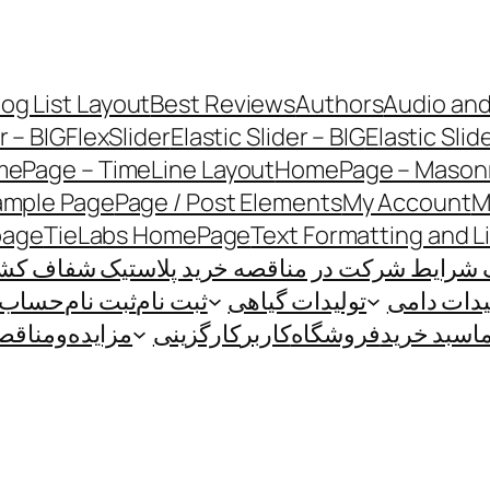
log List Layout
Best Reviews
Authors
Audio and
r – BIG
FlexSlider
Elastic Slider – BIG
Elastic Slid
ePage – TimeLine Layout
HomePage – Masonr
ample Page
Page / Post Elements
My Account
M
page
TieLabs HomePage
Text Formatting and L
 شرایط شرکت در مناقصه خرید پلاستیک شفاف کشاو
یدات دامی
تولیدات گیاهی
ثبت نام
ثبت نام
حساب ک
ا
سبد خرید
فروشگاه
کاربر
کارگزینی
مزایده‌و‌مناقص