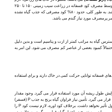
است فسفر به صورت کود شیمیایی به خاک اضافه شود تا اطمینان حاصل شود فسفات آزاد کافی در اختیار گیاه می‌باشد. به طور متوسط مصرف کود فسفاته در زراعت سیب زمینی ۱۵۰ تا ۲۵۰
کیلوگرم در هکتار می باشد. در صورتی که مقدار نیاز گیاه به مراتب کمتر است و این به دلیل جذب بسیار کم کود توسط گیاه می باشد. به طور کلی، حدود ۸۰% کود مصرفی که جذب گیاه نشده
ر پرمصرف مورد نیاز گندم می باشد.
رس گیاه به مراتب کمتر از ازت و پتاسیم است و بدین دلیل
تمالاً کمبود بعضی از عناصر کم مصرف می شود. این امر به
دهای فسفاته توانایی حرکت کمی در خاک دارند و برای استفاده
زایش طول ریشه آن مورد استفاده قرار می گیرد. وجود مقدار
کافی کود فسفری برای تولید دانه در مراحل اولیه رشد بیش تر از مراحل بعدی آن مؤثر است، زیرا برای پنجه زنی فعال مورد استفاده قرار می گیرد. تأمین نیاز فراوان گیاه برنج به جذب P (فسفر)
مستلزم به کاربردن آن در زمان نشاء کاری است نه دیر تراز آن. به کاربردن کود P در زمان ۲۵ روز پس از نشاء کاری در تولید محصول تأثیر نخواهد داشت. برخلاف کود اوره، لازم نیست کود P را
اند و به تدریج در اختیار گیاه قرار می‌گیرد. به علاوه، در