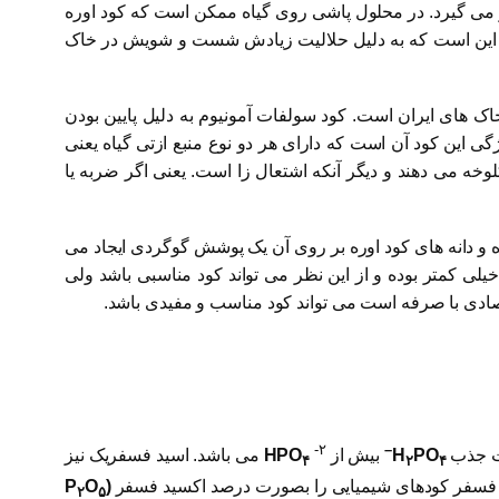
 می گیرد. در محلول پاشی روی گیاه ممکن است که کود اوره
ارد این است که به دلیل حلالیت زیادش شست و شویش در خاک
ا بوده و بهترین کود برای شرایط خاک های ایران است. کود سولفات آمونیوم به دلیل پایین بودن
گی این کود آن است که دارای هر دو نوع منبع ازتی گیاه یعنی
خه می دهند و دیگر آنکه اشتعال زا است. یعنی اگر ضربه یا
و دانه های کود اوره بر روی آن یک پوشش گوگردی ایجاد می
ا آزاد می کند و شستشو و تلفات کود خیلی کمتر بوده و از این نظر می تواند کود مناسبی باشد ولی
تصادی با صرفه است می تواند کود مناسب و مفیدی باشد.
-۲
–
یت جذب
PO
H
بیش از
HPO
می باشد. اسید فسفریک نیز
۴
۲
۴
 فسفر کودهای شیمیایی را بصورت درصد اکسید فسفر
(P
O
۲
۵