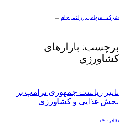
رفتن
به
شرکت سهامی زراعی جام
محتوا
برچسب:
بازارهای
کشاورزی
تاثیر ریاست جمهوری ترامپ بر
بخش غذایی و کشاورزی
16آذر 95//