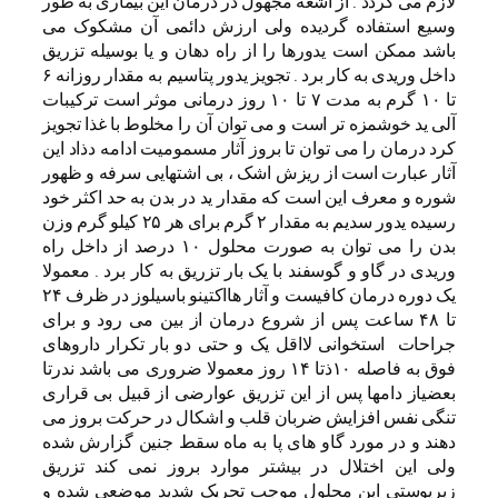
لازم می گردد . از اشعه مجهول در درمان این بیماری به طور
وسیع استفاده گردیده ولی ارزش دائمی آن مشکوک می
باشد ممکن است یدورها را از راه دهان و یا بوسیله تزریق
داخل وریدی به کار برد . تجویز یدور پتاسیم به مقدار روزانه ۶
تا ۱۰ گرم به مدت ۷ تا ۱۰ روز درمانی موثر است ترکیبات
آلی ید خوشمزه تر است و می توان آن را مخلوط با غذا تجویز
کرد درمان را می توان تا بروز آثار مسمومیت ادامه دذاد این
آثار عبارت است از ریزش اشک ، بی اشتهایی سرفه و ظهور
شوره و معرف این است که مقدار ید در بدن به حد اکثر خود
رسیده یدور سدیم به مقدار ۲ گرم برای هر ۲۵ کیلو گرم وزن
بدن را می توان به صورت محلول ۱۰ درصد از داخل راه
وریدی در گاو و گوسفند با یک بار تزریق به کار برد . معمولا
یک دوره درمان کافیست و آثار هااکتینو باسیلوز در ظرف ۲۴
تا ۴۸ ساعت پس از شروع درمان از بین می رود و برای
جراحات استخوانی لااقل یک و حتی دو بار تکرار داروهای
فوق به فاصله ۱۰ذتا ۱۴ روز معمولا ضروری می باشد ندرتا
بعضیاز دامها پس از این تزریق عوارضی از قبیل بی قراری
تنگی نفس افزایش ضربان قلب و اشکال در حرکت بروز می
دهند و در مورد گاو های پا به ماه سقط جنین گزارش شده
ولی این اختلال در بیشتر موارد بروز نمی کند تزریق
زیرپوستی این محلول موجب تحریک شدید موضعی شده و