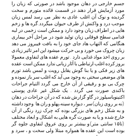
جسم خارجی در دهان موجود باشد در صورتی که زبان را
مورد آزمایش قرار دهند در قسمت قائده متورم و سخت
گردیده و نوک آن اغلب عادی به نظر می رسد لمس زبان
موجب درد و واکنش از طرف حیوان میگردد.گره ها و زخم
هایی در اطراف زبان وجود دارد و ممکن است زخمی در لبه
قدامی سطح فوقانی زبان تولید شود در مراحل آخر بیماری
هنگامی که التهاب هاد جای خود را به بافت فیبروز می دهد
زبان چروک می خورد و بی حرکت میشود این امر تاثیر زیادی
بر روی اخذ مواد غذایی دارد . تورم عقده های لنفاوی معمولا
بروز کرده اغلب ارتباطی با آثار زبانی ندارد ممکن است عقده
های زیر فکی و یا بنا گوش یقابل رویت و لمس باشد تورم
های موضعی سختی به وجود می آید که اغلب سر باز نموده و
چرک بی بو و رقیقی از آن خارج می گردد التیام جراحات
باکندی صورت می گردد . یک شکل غیر عادی پوستی
اکتینوباسیلوز در گاو گزارش شده که در آن جراحات در دهان
(نه بر روی زبان)سر ، دیواره سینه،پهلو و ران ها وجود داشته
و به شکل زخم های بزرگی بوده که چرک زرد رنگی از آن
خارج شده و یا به صورت گره هایی به اشکال و ابعاد مختلف
(تا۱۵ سانتی متر)و بیشتر بر روی عروق لنفاوی جلوه گر
بوده است این عقده ها همواره مبتلا ولی سخت و ، سرد و