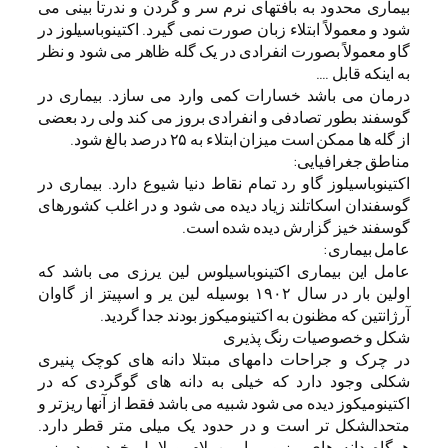
بیماری محدود به بافتهای نرم سر و گردن و ندرتا بینی می
شود و معمولاً ابتلاء زبان صورت نمی گیرد. اکتینوباسیلوز در
گاو معمولاً بصورت انفرادی در یک گله ظاهر می شود و نظر
به اینکه قابل ….
درمان می باشد خسارات کمی وارد می سازد. بیماری در
گوسفند بطور تصادفی و انفرادی بروز می کند ولی رد بعضی
از گله ها ممکن است میزان ابتلاء به ۲۵ درصد بالغ شود.
مناطق جغرافیایی:
اکتینوباسیلوز گاو رد تمام نقاط دنیا شیوع دارد. بیماری در
گوسفندان اسکاتلند زیاد دیده می شود و در اغلب کشورهای
گوسفند خیز گزارش دیده شده است.
عامل بیماری:
عامل این بیماری اکتینوباسیلوس لین یرزی می باشد که
اولین بار در سال ۱۹۰۲ بوسیله لین یر و اسپیتز از گاوان
آرژانتین که مظنون به اکتینومیکوز بودند جدا گردید.
شکل و خصوصیات رنگ پذیری
در چرک و جراحات دامهای مبتلا دانه های کوچک پنیری
شکلی وجود دارد که خیلی به دانه های گوگردی که در
اکتینومیکوز دیده می شود شبیه می باشد فقط از آنها ریزتر و
متحدالشکل تر است و در حدود یک میلی متر قطر دارد.
هرگاه دانه های مزبور را بین لام و لامل خرد و در زیر