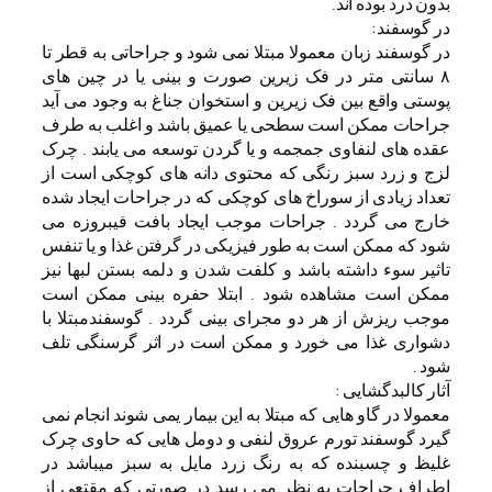
بدون درد بوده اند.
در گوسفند:
در گوسفند زبان معمولا مبتلا نمی شود و جراحاتی به قطر تا
۸ سانتی متر در فک زیرین صورت و بینی یا در چین های
پوستی واقع بین فک زیرین و استخوان جناغ به وجود می آید
جراحات ممکن است سطحی یا عمیق باشد و اغلب به طرف
عقده های لنفاوی جمجمه و یا گردن توسعه می یابند . چرک
لزج و زرد سبز رنگی که محتوی دانه های کوچکی است از
تعداد زیادی از سوراخ های کوچکی که در جراحات ایجاد شده
خارج می گردد . جراحات موجب ایجاد بافت فیبروزه می
شود که ممکن است به طور فیزیکی در گرفتن غذا و یا تنفس
تاثیر سوء داشته باشد و کلفت شدن و دلمه بستن لبها نیز
ممکن است مشاهده شود . ابتلا حفره بینی ممکن است
موجب ریزش از هر دو مجرای بینی گردد . گوسفندمبتلا با
دشواری غذا می خورد و ممکن است در اثر گرسنگی تلف
شود .
آثار کالبدگشایی :
معمولا در گاو هایی که مبتلا به این بیمار یمی شوند انجام نمی
گیرد گوسفند تورم عروق لنفی و دومل هایی که حاوی چرک
غلیظ و چسبنده که به رنگ زرد مایل به سبز میباشد در
اطراف جراحات به نظر می رسد در صورتی که مقتعی از