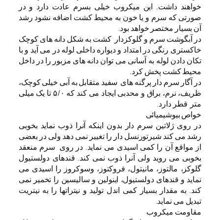
خواهند داشت. این میکروب خیلی بسرم عادت دارد و در
صورتی که سرم و یا خون به محیط کشت اضافه نشود رشد
آن بسیار مختصر خواهد بود.
در آبگوشت سرم و گلوکزدار کشت به شکل دانه های کوچک
خاکستری رنگی در امتداد و دیواره داخلی لوله در می آید و با
تکان دادن لوله به آسانی می توان دانه های مزبور را در داخل
محیط کشت پخش کرد.
در آگار سرم دار پرگنه های سفید متقابل به آبی خیلی کوچک،
ظریف، نرم، براق و محدبی ایجاد می کند که ۵/۰ تا یک میلی
متر قطر دارد.
خواص بیوشیمیائی
در روی ژلاتین سرم دار بدون اینکه آنرا ذوب نماید بخوبی
رشد می کند شیرتورنسل دار را تغییر نمی دهد ولی در بعضی
از مواقع آن را کمی اسیدی می نماید. در روی سرم منعقد
بخوبی می روید ولی آنرا ذوب نمی کند. قندهای دولستیول
گلوکز، مالتوز، مانیتول، فروکتوز، وسوکروز را اسیدی می
نماید و قندهای دولستیول، اینولین و سالیسین را تخمیر نمی
کند. به مقدار بسیار کمی اندل تولید و نیتراتها را به نیتریت
تبدیل می نماید.
مقاومت میکروب