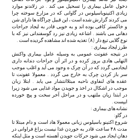
دخول عامل بیماری را تسحیل می کند . در زلاندنو موارد
زیادی اکتینوباسیلوس در گاوانی که در مزارع سوخته چرا
می کردند گزارش شده است ، این قبیل چراگاه ها دارای شن
و خاکستر کافی بوده اند و به خوبی قادر به ایجاد جراحات
دهانی می باشند . اشاعه زیادی نیز رد گوسفندانی نیز که با
نوع گلابی تیغ دار (۸) تغذیه شده اند مشاهده گردیده است .
طرز ایجاد بیماری :
در نتیجه عفونت عمومی به وسیله عامل بیماری واکنش
التهابی هادی بروز کرده و در اثر آن جراحات دندانه داری
ایجادمی گردد که در آن چرک ه وجود می آید و اغلب موجب
سر باز کردن چرک به خارج می گردد . معمولا عفونت تا
عقده های لنفاوی ناحبه مبتلاانتشار می یابد . ابتلا زبان
موجب در اشکال در اخذ و جویدن مواد غذایی می شود زیرا
در ابتدا زبان ملتهب و در مراحل آخر سخت و پیچ خورده
ایپست .
نشانه های بیماری :
در گاو:
شروع اکتینو باسیلوس زبانی معمولا هاد است و دام مبتلا تا
مدت ۴۸ ساعت قادر به خوردن غذا نیست بزاغ فراوانی در
دهان ایجاد می شود حرکات جویدن آهسته است و مثل اینکه