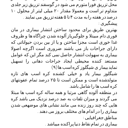
محل تزریق فورا متورم می شود در گوسفند تزریق زیر جلدی
متداوم تر است و معمولا مقدار ۲۰ میلی لیتر از محلول ۱۰
درصد در هفته را به مدت ۴ تا ۵ هفته تزریق می نمایند .
پیشگیری :
بهترین طریق برای محدود ساختن انتشار بیماری در مان
فوری دام مبیتلا و جلوگیریاز آلوده شدن چراگاه ها و ظروف
غذا خوری است مجزا ساختن و یا از بین بردن حیواناتی که
دارای جراحات باز می باشند ضروری است اگرچه اصولا
بیماری به سهولت انتشار حاصل نمی کند مگر این که عوامل
مستعد کننده محیطی ایجاد جراحات دهانی را تسهیل
نماید
بیمار ی شیگلوز کره اسب ها(۹)
شیگلوز بیمار یاد و خیلی کشنده کره اسب های تازه
متولدشده است و ممکن است تا ۲۵ درصد تمام عفونتهای
کره اسب ها را شامل باشد.
در منطقه آلوده گاهی مرتبا و همه ساله کره اسب ها مبتلا
می گردند و میزان تلفات به صد درصد نزدیک می باشد کره
هایی که چند روز زنده می مانند نشانی های موضهعی شدن
بیماری را در اندام های مختلف بروز می دهند .
مناطق جغرافیایی :
بیماری در تمام نقاط دنیا پراکنده میباشد .