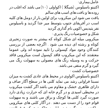
عامل بیماری:
اکتینو باسیلوس (شیگلا ) اکواولی (۱۰)می باشد که اغلب در
روده ها و بافت های اسب های سالم
یافت می شود این میکروب برای اولین بار از دومل های کلیه
اسب در آفریقای جنوب یتوسط میر جدا گردید و باسیلوس
نفر یتیدیس اکویی نام گذاری گردید
شکل و خصوصیات رنگ پذیری :
میکروبی میله ای شکل کوتاه که بیشتر به صورت زنجیری
کوتاه و رشته ای دیده می شود . اگرچه بعضی از بررسی
کنندگان وجود مواد کپسولی را تایید نموده اند ولی عموما
معتقدند که این میکروب فاقد کپسول است میکروبی فاقد
حرکت و به وسیله رنگ های معمولی به سهولت رنگ می
گیرد و گرم منفی می باشد .
خصوصیات کشت :
اکتینو باسیلوس اکواوی در محیط های عادی کشت به میزان
نسبتا فراوانی رشد می نماید کلنی ها در سطح آگار صاف و
دارای ظاهری خشک و مقاوم می باشد اگر کشت میکروب
در محیطی اسیدی و در گرم خانه ای که حرارت زیادی دارد
صورت گیرد کلنی ها کوچک و براق می باشند و به سهولت
قوام خود را از دست می دهند . در آگار کلنی های میکروبی
پراکنده و به رنگ سفید مایل به خاکستری که فوق العده