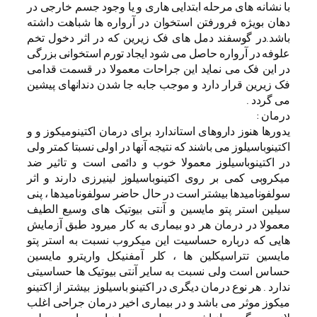
با نشانه های مرحله ابتدایی هاری و یا وجود جسم خارجی در
دهان بویژه فرورفتن استخوان در آرواره ها شباهت داشته
باشد.در گوسفند دمل های فک زیرین که در اثر دخول تخم
علوفه در آرواره حاصل می شود ایجاد تورم استخوانی بزرگی
در این فک می نماید این جراحات معمولا در قسمت قدامی
فک زیرین قرار دارد و موجب جابه جا شدن دندانهای پیشین
می گردد .
درمان :
یدورها هنوز داروهای استاندارد برای درمان اکتینومیکوز و و
اکتینوباسیلوز می باشند که نتیجه آنها در اولی نسبتا کمتر ولی
در اکتینوباسیلوز معمولا خوب و دائمی است و تاثیر ضد
میکروبی کمی بر روی اکتینوباسیلوز لینیرزی دارند و اثر
سولفونامیدها بیشتر است در حال حاضر سولفونامیدها ، پنی
سیلین استر پتو مایسین و آنتی بیوتیک های وسیع الطیف
معمولا در درمان هر دو بیماری به کار میرود طبق آزمایش
هایی که درباره حساسیت این میکروب نسبت به استر پتو
مایسین تتراسیکلین ها ، کلر آمفنیکل واریترو مایسین
حساس است ولی نسبت به سایر آنتی بیوتیک ها حساسیتی
ندارد . هر نوع درمان دیگری در اکتینو باسیلوز بیشتر از اکتینو
میکوز موثر می باشد و در بیماری اخیر درمان جراحی اغلب