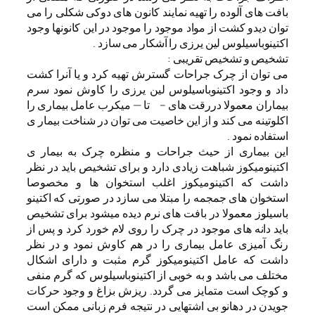
بافت های آلوده را تهیه نمایند کانون های دوکی شکلی را می
توان دیدو کشت از مواد موجود را موجود در این کانونها وجود
اکتینوباسیلوس لین یرزی را آشکار می سازد .
تشخیص و تشخیص تقریبی :
می توان از چرک جراحات گسترش تهیه کرد و یا آنرا کشت
داد و وجود اکتینوباسیلوس لین یرزی را کاوش نمود سرم
بیماران معمولا دررقت های – تا — میکرب عامل بیماری را
اکلوتینه می کند و از این خاصیت می توان در شناخت بیمار ی
استفاده نمود .
این بیماری از حیث جراحات و منظره چرک به بیمار ی
اکتینومیکوز شباهت زیادی دارد و برای تشخیص باید در نظر
داشت که اکتینومیکوز اغلب استخوان ها و مخصوصا
استخوان های جمجمه را مبتلا می سازد در صورتی که اکتینو
باسیلوز معمولا در بافت های نرم دیده میشود برای تشخیص
باید دانه های موجود در چرک را روی لام خورد کرد و پس از
رنگ آمیزی عامل بیماری را در هم کاوش نمود و در نظر
داشت که عامل اکتینومیکوز گرم مثبت و دارای اشکال
مختلف می باشد و به خوبی از اکتینوباسیلوس که گرم منفی
و کوچک است متمایز می گردد. ریزش بزاغ و وجود حرکات
جویدن در دهانو بی اشتهایی در نتیجه فرم زبانی ممکن است