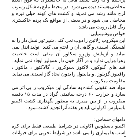
مخاطی هستند دیده می شود . در محیط مایع به شکل رسوب
لزج مانند رشد می نمایند و کشت های کهنه خیلی تیره و
مخاطی می شود و در بعضی از مواقع یک پرده خاکستری
رنگ قابل رویت می باشد .
خواص بیوشیمیایی:
این میکروب ژلاتین را ذوب نمی کند ، شیر تور نسل دار را به
آهستگی اسیدی و گاهی آن را لخته می کنند . تولید اندل نمی
نماید و آزمایش وژپرو سکاور آن منفی است خاصیت
زهرابهزایی ندارد و در آگار خون دار همولیز ایجاد نمی نماید .
قند های گلوکوز، لاکتوز ،سوکروز ، گالاکتوز ، مالتوز ،
رافینوز،گزیلوز ، و مانیتول را بدون ایجاد گاز اسیدی می نماید.
مقاومت میکروب
مواد ضد عفونی کننده به سادگی این میکروب را بی اثر می
سازد و حرارت ۶۰ درجه سانمتی گراد در مدت ۱۵ دقیقه
میکروب را از بین میبرد. به منظور نگهداری کشت اکتینو
باسیلوس اکواولی باید هر هفته آنرا تجدید کشت نمود .
دامهای حساس :
اکتینو باسیلوس اکاولی در شرایط طبیعی فقط برای کره
اسب ها بیماری زا می باشد در شرایط تجربی برای حیوانات