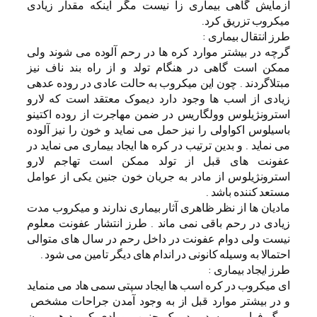
آزمایش گاهی بیماری زا نیست مگر اینکه مقدار زیادی
میکروب تزریق کرد.
طرز انتقال بیماری :
گرچه در بیشتر موارد کره ها در رحم آلوده می شوند ولی
ممکن است گاهی در هنگام تولد و از راه بند ناف نیز
مبتلاگردند . چون این میکروب به حالت عادی در روده عدهی
زیادی از اسب ها وجود دارد دیموک معتقد است که لارو
استرونژیلوس وولگاریس در ضمن مهاجرت از روده اکتینو
باسیلوس اکواولی را نیز حمل می نماید و خون را نیز آلوده
می نماید . و بدین ترتیب در کره ها ایجاد بیماری می نماید در
عفونت های قبل از تولد ممکن است تهاجم لارو
استرونژیلوس از مادر به جریان خون جنین یکی از عوامل
مستعد کننده باشد .
مادیان ها از نظر ظاهری آثار بیماری ندارند و میکروب مدت
زیادی در رحم باقی نمی ماند . طرز انتشار عفونت معلوم
نیست ولی دوام عفونت در داخل رحم در سال های متوالی
احتمالا به وسیله کانونی در اندام های دیگر تامین می شود .
طرز ایجاد بیماری :
ای میکروب در کره اسب ها ایجاد سپتی سمی هاد می منماید
و در بیشتر موارد قبل از به وجود آمدن جراحات مشخص
مرگ فرا می رسد و در یک چنین مورادی کمبود هورمون