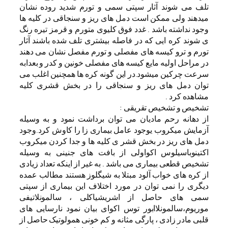
تلف می شوند آثار سپتی سمی و تورم شدید روده نشان
میدهند ولی ممکن است دمل های ریز و سنجاقی در کلیه ها
وجود نداشته باشد . غدد فوق کلیوی متورم و قرمز تیره رنگ
ی شوند کره ایی که در فاصله بیشتری تلف شده باشند آثار
تورم و ترو کیسه های مفصلی و تورم مفصل نشان می دهند
در مراحل اولیه مایع کیسه های مفصلی خونین و کدر و بعدابه
سرعت چرکین میشود.در این گونه کره ها همچنین اغلب می
توان دمل های ریز و سنجاقی را در بخش قشری کلیه
مشاهده کرد .
تشخیص و تشخیص تقریقی :
از دهانه رحم مادیان می توان برداشت نمود و به وسیله
آزمایش میکروب یوجود عامل بیماری زا را کاوش کرد.وجود
دمل های ریز در بخش قشر ی کلیه ها و جدا کردن میکروب
اکتینوباسیلوس اکواولی از بافت های جنینی به وسیله
تشخیص قطعی بیماری می باشد . به غیر از اینکه تعداد زیادی
از کره های خواب آلود مبتلا به شیگلوز هستند مطالب عمده
دیگری را نمی توان در مورد اختلاف این بیماری از سپتی
سمی های حاصل از اشریشیاکلی ، سالمونلاتیفی
موریوم،سالمونلاابور توس اکوای بیان نمود نارسایی های
قلبی مادر زادی ، پارگی مثانه و کم خونی همولوتیک حاصل از