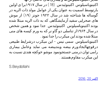
اکتینوباسیلوس اکتینوئیدس (18 ) در سال ۱۹۱۷برا ی اولین
بارتوسط اسمیت به عنوان یکی از عوامل مولد ذات الریه در
گوساله ها شناخته شد در سال ۱۹۲۲ جونز (۱۹) از موش
های صحرایی سفید آزمایشگاهی که به ذات الریه مبتلا شده
بودند اکتینوباسیلوس اکتینوئیدس جدا نمود و همین شخص
در سال ۱۹۶۴از تناسلی دو گاو نر که به ورم کیسه های منی
مبتلا شده بودند این میکرب را جدا نمود .
اکتینوباسیلوس سمی نیس – این میکرب درشرایط طبیعی
درقوچهاایجادورم بیضه وبندبیضه می نماید وعامل بیماری
رامی توان درمنی جستجونمود موشو خوکچه هندی نسبت به
این میکرب مقاوم هستند .
S.Beydollahi
اکتبر 20, 2016