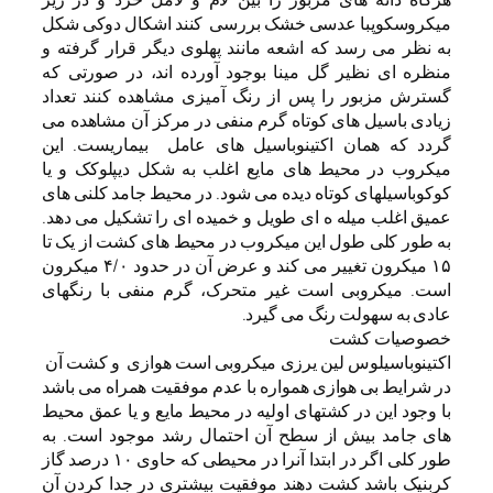
میکروسکوپبا عدسی خشک بررسی کنند اشکال دوکی شکل
به نظر می رسد که اشعه مانند پهلوی دیگر قرار گرفته و
منظره ای نظیر گل مینا بوجود آورده اند، در صورتی که
گسترش مزبور را پس از رنگ آمیزی مشاهده کنند تعداد
زیادی باسیل های کوتاه گرم منفی در مرکز آن مشاهده می
گردد که همان اکتینوباسیل های عامل بیماریست. این
میکروب در محیط های مایع اغلب به شکل دیپلوکک و یا
کوکوباسیلهای کوتاه دیده می شود. در محیط جامد کلنی های
عمیق اغلب میله ه ای طویل و خمیده ای را تشکیل می دهد.
به طور کلی طول این میکروب در محیط های کشت از یک تا
۱۵ میکرون تغییر می کند و عرض آن در حدود ۴/۰ میکرون
است. میکروبی است غیر متحرک، گرم منفی با رنگهای
عادی به سهولت رنگ می گیرد.
خصوصیات کشت
اکتینوباسیلوس لین یرزی میکروبی است هوازی و کشت آن
در شرایط بی هوازی همواره با عدم موفقیت همراه می باشد
با وجود این در کشتهای اولیه در محیط مایع و یا عمق محیط
های جامد بیش از سطح آن احتمال رشد موجود است. به
طور کلی اگر در ابتدا آنرا در محیطی که حاوی ۱۰ درصد گاز
کربنیک باشد کشت دهند موفقیت بیشتری در جدا کردن آن