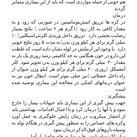
هم خونی از جمله مواردی است که باید از این بیماری متمایز
گردند.
درمان:
در کره ها تزریق استرپتومایسین در صورتی که زود و به
مقدار کافی به کار رود (۱گرم هر ۶ ساعت ) نتایج بسیار
رضایت بخشی دارد . تزریق داخل وریدی کلرتتراسیکلین(۱۰
میلی گرم برای هر کیلو وزن بدن)به مدت ۵ روز نتایج خوبی
دارد . با وجود این آزمایش در لوله نشان داده است که غلظت
این دارو در خون هنگامی به حد کافیمی رسد روزی یک بار به
مقدار ۲۰ میلی گرم برای هر کیلو وزن بدن تجویز شود. کلر
آمفنیکل (روزی ۲۰ میلی گرم برای هر کیلو وزن حیوان از
راه داخل عضلانی )نیز خیلی موثر است .انتقال خون نیز به
عنوان درمانهای کمکی در معالجه این بیماری توصیه شده
است .
پیشگیری :
جهت پیش گیری از این بیماری باید حیوانات بیمار را خارج
نمود و یا آنها را درمان کرد و با اعمال اقدامات بهداشتی باید
از انتشار میکروب در زمان زایش جلوگیری به عمل آورد
وکره های حساس را به منظور پیش گیری در هنگام تولد به
وسیله داروهای فوق الذکر درمان نمود .
سایر اکتینوباسیلوس ها و بیماری های حاصل از آنها