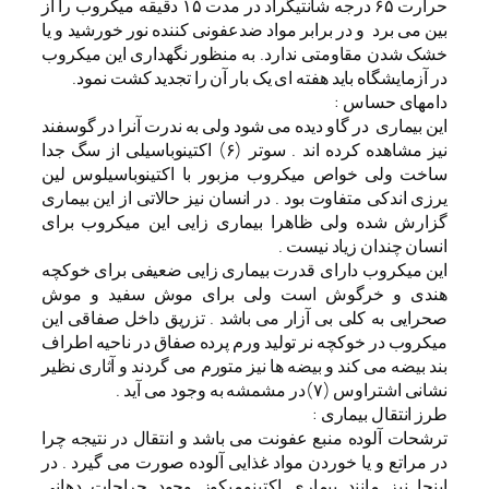
حرارت ۶۵ درجه شانتیگراد در مدت ۱۵ دقیقه میکروب را از
بین می برد و در برابر مواد ضدعفونی کننده نور خورشید و یا
خشک شدن مقاومتی ندارد. به منظور نگهداری این میکروب
در آزمایشگاه باید هفته ای یک بار آن را تجدید کشت نمود.
دامهای حساس :
این بیماری در گاو دیده می شود ولی به ندرت آنرا در گوسفند
نیز مشاهده کرده اند . سوتر (۶) اکتینوباسیلی از سگ جدا
ساخت ولی خواص میکروب مزبور با اکتینوباسیلوس لین
یرزی اندکی متفاوت بود . در انسان نیز حالاتی از این بیماری
گزارش شده ولی ظاهرا بیماری زایی این میکروب برای
انسان چندان زیاد نیست .
این میکروب دارای قدرت بیماری زایی ضعیفی برای خوکچه
هندی و خرگوش است ولی برای موش سفید و موش
صحرایی به کلی بی آزار می باشد . تزریق داخل صفاقی این
میکروب در خوکچه نر تولید ورم پرده صفاق در ناحیه اطراف
بند بیضه می کند و بیضه ها نیز متورم می گردند و آثاری نظیر
نشانی اشتراوس (۷)در مشمشه به وجود می آید .
طرز انتقال بیماری :
ترشحات آلوده منبع عفونت می باشد و انتقال در نتیجه چرا
در مراتع و یا خوردن مواد غذایی آلوده صورت می گیرد . در
اینجا نیز مانند بیماری اکتینومیکوز وجود جراحات دهانی