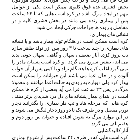
بخش قشری غده فوق کلیوی ممکن است یکی از عوامل
مهم در ایجاد مرگ باشد در کره اسب هایی که تا ۲۴ ساعت
پس از بیماری زنده می مانند در بخش قشری کلیه و در
مفاصل و روده ها جراحات چرکی ایجاد می شود .
نشانی های بیمار ی:
کره اسب ممکن است در هنگام تولد بیمار باشد و یا نشانه
های بیماری را چند ساعت تا ۳ روز پس ازر تولد ظاهر سازد
تب بروز کزده آثار ضعف ،اسهال و گاهی اسهال خونی پدید
می آید ، تنفس سریع می گردد . و کره اسب پستان مادر را
نمی گیرد اغلب کره ها هعنگام تولد و یا کمی پس از آن خواب
آلوده و در حال اغما می باشند این حیوانات را ممکن است
بیدار کرد ولی دوباره به زودی به حالت اغما میافتند و معمولا
مرگ در پس ۲۴ ساعت فرا می آید بعضی از کره ها ممکن
است در ابتدای بیمار ینشانه های دل درد شدیدی برئز دهند .
کره هایی که مرحله هاد و تب دار بیماری را بگذرانند دچار
تورم مفصل و در ظرف یک تا دو روز دچار لنگش می شوند و
در این موارد مرگ به تعویق افتاده و حیوان بین روز دوم و
هفتم تلف می گردد.
آثار کالبدگشایی:
کره اسب هایی که در ظرف ۲۴ ساعت پس از شروع بیماری