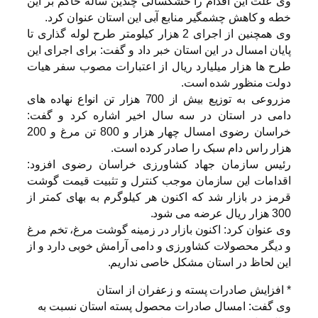
وی علت این اقدام را خشکسالی چندین ساله حاکم بر این
خطه و کاهش چشمگیر منابع آبی این استان عنوان کرد.
وی همچنین از اجرای 2 هزار کیلومتر طرح لوله گذاری تا
پایان امسال در این استان خبر داد و گفت: برای اجرای این
طرح ها هزار میلیارد ریال از اعتبارات مصوب سفر هیات
دولت منظور شده است.
مزروعی به توزیع بیش از 700 هزار تن انواع نهاده های
دامی در استان در سه سال اخیر اشاره کرد و گفت:
خراسان رضوی امسال چهار هزار و 800 تن مرغ و 200
هزار راس دام سبک را صادر کرده است.
رئیس سازمان جهاد کشاورزی خراسان رضوی افزود:
اقدامات این سازمان موجب کنترل و تثبیت قیمت گوشت
قرمز در بازار شد که اکنون هر کیلوگرم به بهای کمتر از
300 هزار ریال عرضه می شود.
وی عنوان کرد: اکنون بازار در زمینه گوشت مرغ، تخم مرغ
و دیگر محصولات کشاورزی و دامی آرامش خوبی دارد و از
این لحاظ در استان مشکل خاصی نداریم.
* افزایش صادرات پسته و زعفران از استان
وی گفت: امسال صادرات محصول پسته استان نسبت به