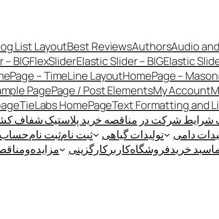
log List Layout
Best Reviews
Authors
Audio and
r – BIG
FlexSlider
Elastic Slider – BIG
Elastic Slid
ePage – TimeLine Layout
HomePage – Masonr
ample Page
Page / Post Elements
My Account
M
page
TieLabs HomePage
Text Formatting and L
 شرایط شرکت در مناقصه خرید پلاستیک شفاف کشاو
یدات دامی
تولیدات گیاهی
ثبت نام
ثبت نام
حساب ک
ا
سبد خرید
فروشگاه
کاربر
کارگزینی
مزایده‌و‌مناقص