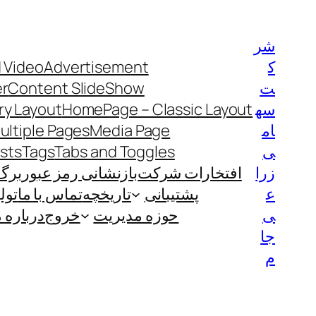
رفتن
به
شر
محتوا
ک
Advertisement
 Video
ت
Content SlideShow
er
سه
HomePage – Classic Layout
y Layout
ام
Media Page
ultiple Pages
ی
Tabs and Toggles
Tags
ists
زرا
افتخارات شرکت
بازنشانی رمز عبور
برگ
ع
پشتیبانی
تاریخچه
تماس با ما
تول
ی
حوزه مدیریت
خروج
درباره م
جا
م