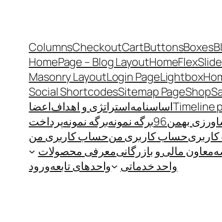
Columns
Checkout
Cart
Buttons
Boxes
B
HomePage – Blog Layout
Home
FlexSlide
Masonry Layout
Login Page
Lightbox
Hom
Social Shortcodes
Sitemap Page
Shop
S
Timeline 
اساسنامه
استراتژی و اهداف
اعضا
رزی بهمن96
برگه نمونه
برگه نمونه
پرداخت
اربری
حساب کاربری من
حساب کاربری من
ه
معاون مالی و بازرگانی
معرفی محصولات
واحد خدماتی
واحدهای تابعه
ورود