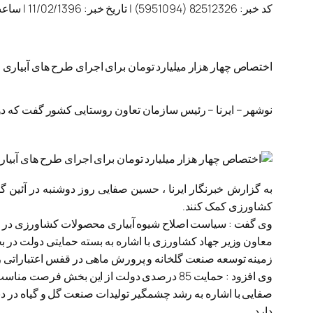
کد خبر:
82512326 (5951094)
|
تاریخ خبر:
11/02/1396
|
ساعت
اختصاص چهار هزار میلیارد تومان برای اجرای طرح های آبیاری
نوشهر – ایرنا – رئیس سازمان تعاون روستایی کشور گفت که دو
به گزارش خبرنگار ایرنا ، حسین صفایی روز دوشنبه در آئین گش
کشاورزی کمک کنند.
وی گفت : سیاست اصلاح شیوه آبیاری محصولات کشاورزی در 2 سال گذشته مورد حمایت دولت قرار گرفته بود و امسال نیز این روند ادامه خواهد داشت.
معاون وزیر جهاد کشاورزی با اشاره به بسته حمایتی دولت در ب
زمینه توسعه صنعت گلخانه و پرورش ماهی در قفس اعتباراتی ر
وی افزود : حمایت 85 درصدی دولت از این بخش فرصت مناسب ارزشمندی برای کشاورزان و تولید کنندگان این بخش برای اجرای طرح های ابیاری مدرن است.
صفایی با اشاره به رشد چشمگیر تولیدات صنعت گل و گیاه در دن
دارد.