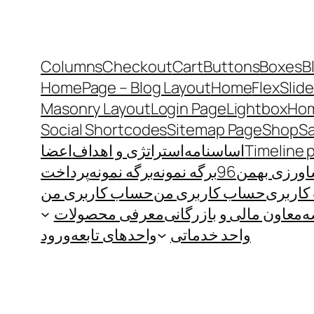
Columns
Checkout
Cart
Buttons
Boxes
B
HomePage – Blog Layout
Home
FlexSlide
Masonry Layout
Login Page
Lightbox
Hom
Social Shortcodes
Sitemap Page
Shop
S
Timeline 
اساسنامه
استراتژی و اهداف
اعضا
رزی بهمن96
برگه نمونه
برگه نمونه
پرداخت
اربری
حساب کاربری من
حساب کاربری من
ه
معاون مالی و بازرگانی
معرفی محصولات
واحد خدماتی
واحدهای تابعه
ورود