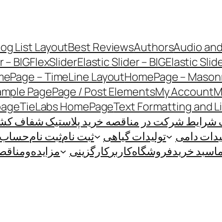
log List Layout
Best Reviews
Authors
Audio and
r – BIG
FlexSlider
Elastic Slider – BIG
Elastic Slid
ePage – TimeLine Layout
HomePage – Masonr
ample Page
Page / Post Elements
My Account
M
page
TieLabs HomePage
Text Formatting and L
 شرایط شرکت در مناقصه خرید پلاستیک شفاف کشاو
یدات دامی
تولیدات گیاهی
ثبت نام
ثبت نام
حساب ک
ا
سبد خرید
فروشگاه
کاربر
کارگزینی
مزایده‌و‌مناقص