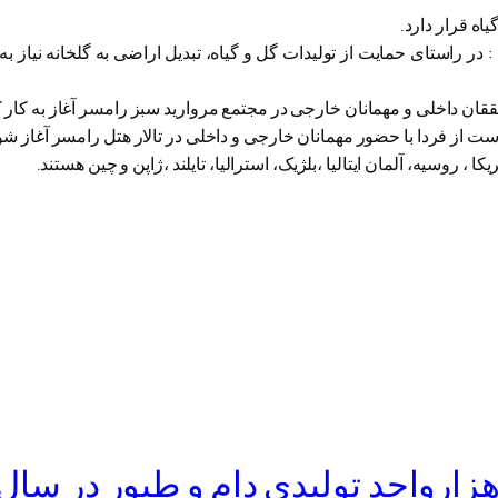
راستای حمایت از تولیدات گل و گیاه، تبدیل اراضی به گلخانه نیاز به ا
ت از فردا با حضور مهمانان خارجی و داخلی در تالار هتل رامسر آغاز شو
روسیه، آلمان ایتالیا ،بلژیک، استرالیا، تایلند ،ژاپن و چین هستند.