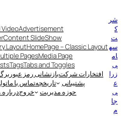
رفتن
به
شر
محتوا
ک
Advertisement
 Video
ت
Content SlideShow
er
سه
HomePage – Classic Layout
y Layout
ام
Media Page
ultiple Pages
ی
Tabs and Toggles
Tags
ists
زرا
افتخارات شرکت
بازنشانی رمز عبور
برگ
ع
پشتیبانی
تاریخچه
تماس با ما
تول
ی
حوزه مدیریت
خروج
درباره م
جا
م