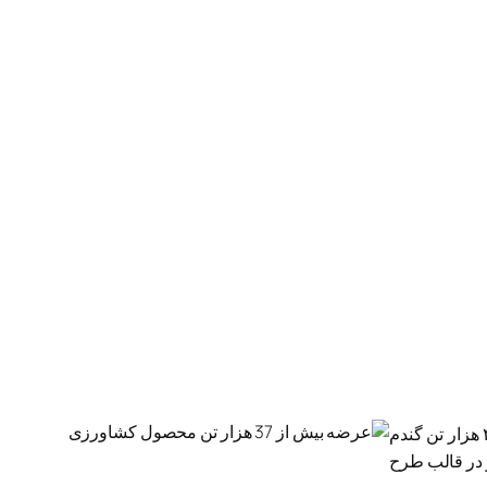
به گزارش خبرگزاری صدا و سیما به نقل از روابط عمومی و امور بین الملل بورس کالای ایران، در این روز ۳۱ هزار تن گندم خوراکی، ۴ هزار تن گندم
در این تالار عرضه می‌شود. همچنین ۳۳۲ تن جو دامی نیز در قالب طرح