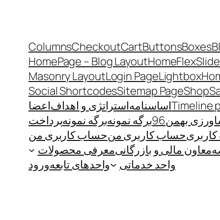
Columns
Checkout
Cart
Buttons
Boxes
B
HomePage – Blog Layout
Home
FlexSlide
Masonry Layout
Login Page
Lightbox
Hom
Social Shortcodes
Sitemap Page
Shop
S
Timeline 
اساسنامه
استراتژی و اهداف
اعضا
رزی بهمن96
برگه نمونه
برگه نمونه
پرداخت
اربری
حساب کاربری من
حساب کاربری من
ه
معاون مالی و بازرگانی
معرفی محصولات
واحد خدماتی
واحدهای تابعه
ورود