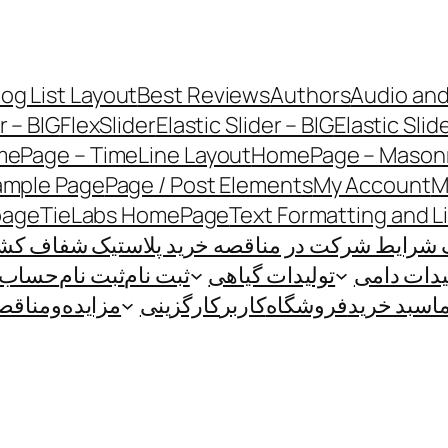
log List Layout
Best Reviews
Authors
Audio and
r – BIG
FlexSlider
Elastic Slider – BIG
Elastic Slid
ePage – TimeLine Layout
HomePage – Masonr
ample Page
Page / Post Elements
My Account
M
page
TieLabs HomePage
Text Formatting and L
 شرایط شرکت در مناقصه خرید پلاستیک شفاف کشاو
یدات دامی
تولیدات گیاهی
ثبت نام
ثبت نام
حساب ک
ا
سبد خرید
فروشگاه
کاربر
کارگزینی
مزایده‌و‌مناقص