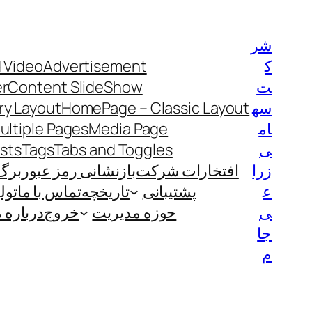
رفتن
به
شر
محتوا
ک
Advertisement
 Video
ت
Content SlideShow
er
سه
HomePage – Classic Layout
y Layout
ام
Media Page
ultiple Pages
ی
Tabs and Toggles
Tags
ists
زرا
افتخارات شرکت
بازنشانی رمز عبور
برگ
ع
پشتیبانی
تاریخچه
تماس با ما
تول
ی
حوزه مدیریت
خروج
درباره م
جا
م