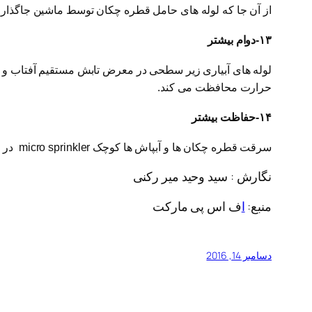
از آن جا که لوله های حامل قطره چکان توسط ماشین جاگذار
۱۳-دوام بیشتر
لوله های آبیاری زیر سطحی در معرض تابش مستقیم آفتاب و اش
حرارت محافظت می کند.
۱۴-حفاظت بیشتر
سرقت قطره چکان ها و آبپاش ها کوچک micro sprinkler در باغات امری عادی است سیستم آبیاری زیر سطحی از این امر مصون می باشد .
نگارش : سید وحید میر رکنی
منبع:
ا
ف اس پی مارکت
دسامبر 14, 2016