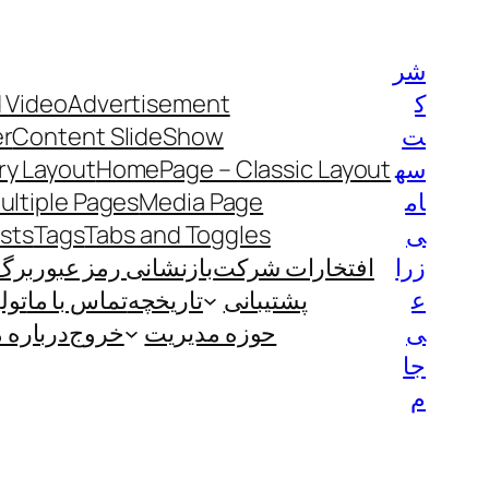
رفتن
به
شر
محتوا
ک
Advertisement
 Video
ت
Content SlideShow
er
سه
HomePage – Classic Layout
y Layout
ام
Media Page
ultiple Pages
ی
Tabs and Toggles
Tags
ists
زرا
افتخارات شرکت
بازنشانی رمز عبور
برگ
ع
پشتیبانی
تاریخچه
تماس با ما
تول
ی
حوزه مدیریت
خروج
درباره م
جا
م