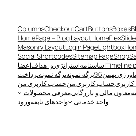
Columns
Checkout
Cart
Buttons
Boxes
B
HomePage – Blog Layout
Home
FlexSlide
Masonry Layout
Login Page
Lightbox
Hom
Social Shortcodes
Sitemap Page
Shop
S
Timeline 
اساسنامه
استراتژی و اهداف
اعضا
رزی بهمن96
برگه نمونه
برگه نمونه
پرداخت
اربری
حساب کاربری من
حساب کاربری من
ه
معاون مالی و بازرگانی
معرفی محصولات
واحد خدماتی
واحدهای تابعه
ورود