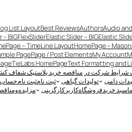
log List Layout
Best Reviews
Authors
Audio and
r – BIG
FlexSlider
Elastic Slider – BIG
Elastic Slid
ePage – TimeLine Layout
HomePage – Masonr
ample Page
Page / Post Elements
My Account
M
page
TieLabs HomePage
Text Formatting and L
 شرایط شرکت در مناقصه خرید پلاستیک شفاف کشاو
یدات دامی
تولیدات گیاهی
ثبت نام
ثبت نام
حساب ک
ا
سبد خرید
فروشگاه
کاربر
کارگزینی
مزایده‌و‌مناقص