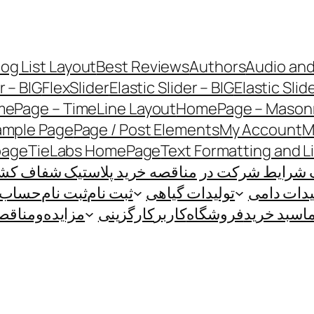
log List Layout
Best Reviews
Authors
Audio and
r – BIG
FlexSlider
Elastic Slider – BIG
Elastic Slid
ePage – TimeLine Layout
HomePage – Masonr
ample Page
Page / Post Elements
My Account
M
page
TieLabs HomePage
Text Formatting and L
 شرایط شرکت در مناقصه خرید پلاستیک شفاف کشاو
یدات دامی
تولیدات گیاهی
ثبت نام
ثبت نام
حساب ک
ا
سبد خرید
فروشگاه
کاربر
کارگزینی
مزایده‌و‌مناقص