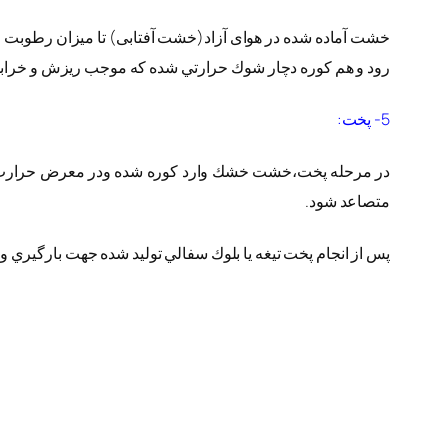
خشت آماده شده در هوای آزاد(خشت آفتابی) تا ميزان رطوبت و
رود و هم كوره دچار شوك حرارتي شده كه موجب ريزش و خراب
5- پخت:
متصاعد شود.
پس از انجام پخت تيغه يا بلوك سفالي توليد شده جهت بارگيري و 