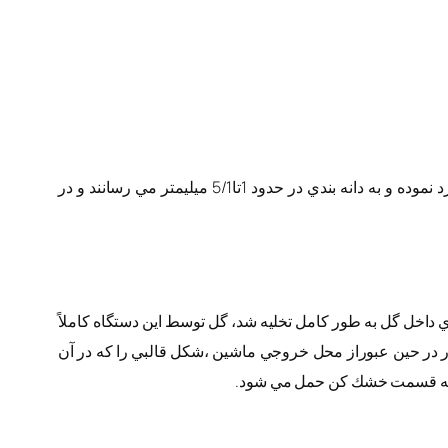
در اين مرحله خاك را ضمن آب زدن و جداسازي سنگ يا مواد خارجي از آن براساس ميزان سختي و خشكي آن با آسياهاي مختلف خورد نموده و به دانه بندي در حدود 1تا5/1 ميليمتر مي رسانند و در
داخل گل به طور كامل تخليه شد، گل توسط اين دستگاه كاملاً
 در حين عبوراز محل خروجي ماشين ،شكل قالبي را كه در آن
 و به قسمت خشك كن حمل مي شود.