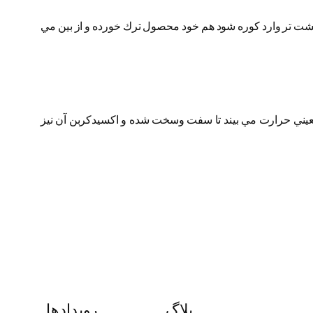
شت تر وارد كوره شود هم خود محصول ترك خورده و از بين مي
تيگراد) قرارمي گيرد و براي مدت زمان معيني حرارت مي بيند تا سفت وسخت شده و اكسيدكربن آن نيز
بلاگ
رویدادها