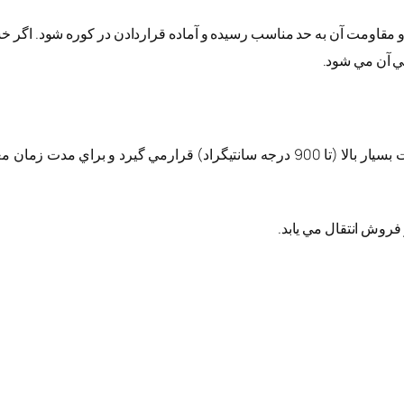
 مقاومت آن به حد مناسب رسيده و آماده قراردادن در كوره شود. اگر خ
ي آن مي شود.
در مرحله پخت،خشت خشك وارد كوره شده ودر معرض حرارت بسيار بالا (تا 900 درجه سان
فروش انتقال مي يابد.