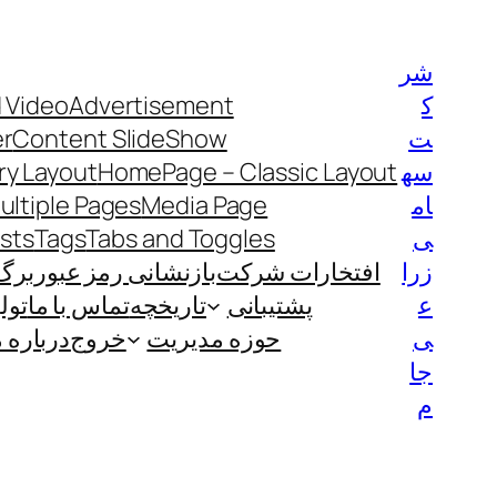
رفتن
به
شر
محتوا
ک
Advertisement
 Video
ت
Content SlideShow
er
سه
HomePage – Classic Layout
y Layout
ام
Media Page
ultiple Pages
ی
Tabs and Toggles
Tags
ists
زرا
افتخارات شرکت
بازنشانی رمز عبور
برگ
ع
پشتیبانی
تاریخچه
تماس با ما
تول
ی
حوزه مدیریت
خروج
درباره م
جا
م