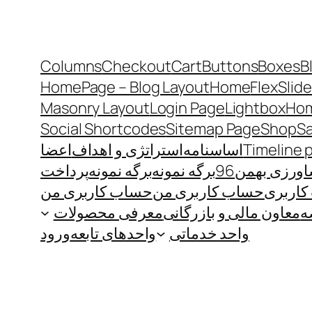
Columns
Checkout
Cart
Buttons
Boxes
B
HomePage – Blog Layout
Home
FlexSlide
Masonry Layout
Login Page
Lightbox
Hom
Social Shortcodes
Sitemap Page
Shop
S
Timeline 
اساسنامه
استراتژی و اهداف
اعضا
رزی بهمن96
برگه نمونه
برگه نمونه
پرداخت
اربری
حساب کاربری من
حساب کاربری من
ه
معاون مالی و بازرگانی
معرفی محصولات
واحد خدماتی
واحدهای تابعه
ورود