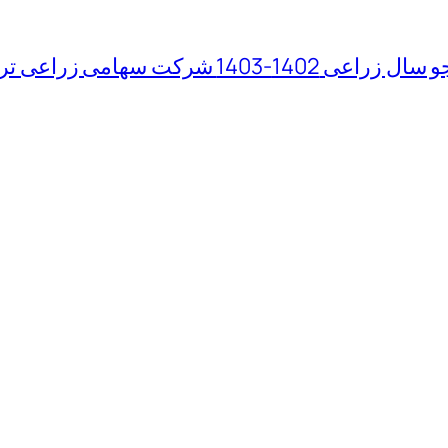
 سهامی زراعی تربت جام