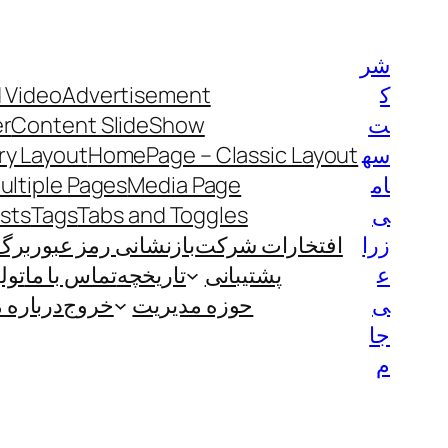
رفتن
به
شر
محتوا
ک
Advertisement
 Video
ت
Content SlideShow
er
سه
HomePage – Classic Layout
y Layout
ام
Media Page
ultiple Pages
ی
Tabs and Toggles
Tags
ists
زرا
افتخارات شرکت
بازنشانی رمز عبور
برگ
ع
پشتیبانی
تاریخچه
تماس با ما
تول
ی
حوزه مدیریت
خروج
درباره م
جا
م