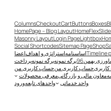
Columns
Checkout
Cart
Buttons
Boxes
B
HomePage – Blog Layout
Home
FlexSlide
Masonry Layout
Login Page
Lightbox
Hom
Social Shortcodes
Sitemap Page
Shop
S
Timeline 
اساسنامه
استراتژی و اهداف
اعضا
رزی بهمن96
برگه نمونه
برگه نمونه
پرداخت
اربری
حساب کاربری من
حساب کاربری من
ه
معاون مالی و بازرگانی
معرفی محصولات
واحد خدماتی
واحدهای تابعه
ورود