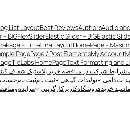
log List Layout
Best Reviews
Authors
Audio and
r – BIG
FlexSlider
Elastic Slider – BIG
Elastic Slid
ePage – TimeLine Layout
HomePage – Masonr
ample Page
Page / Post Elements
My Account
M
page
TieLabs HomePage
Text Formatting and L
 شرایط شرکت در مناقصه خرید پلاستیک شفاف کشاو
یدات دامی
تولیدات گیاهی
ثبت نام
ثبت نام
حساب ک
ا
سبد خرید
فروشگاه
کاربر
کارگزینی
مزایده‌و‌مناقص