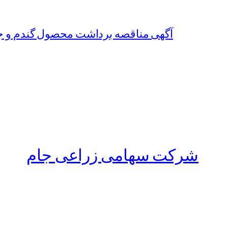
آگهی مناقصه برداشت محصول گندم و جو سال زراعی 1402-1403 شرکت
شرکت سهامی زراعی جام