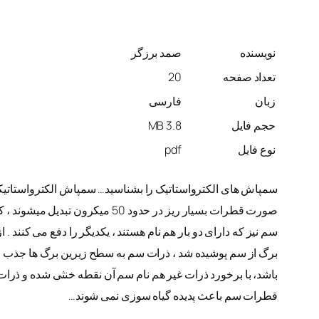
نویسنده
صمد برزگر
تعداد صفحه
20
زبان
فارسی
حجم فایل
3.8 MB
نوع فایل
pdf
سمپاش های الکترواستاتیک را بشناسید… سمپاش الکترواستاتیکی 
صورت قطرات بسیار ریز در حدود
سم نیز که دارای دو بار هم نام هستند ، یکدیگر را دفع می کنند 
برگ از سم پوشیده شد ، ذرات سم به سطح زیرین برگ ها جذب میش
باشد، با برخورد ذرات غیر هم نام سم آن نقطه خنثی شده و ذرات
قطرات سم باعث پدیده گیاه سوزی نمی شوند…