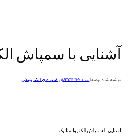
آشنایی با سمپاش الک
نوشته شده توسط
jamzeraei3100
در
کتاب های الکترونیکی
آشنایی با سمپاش الکترواستاتیک