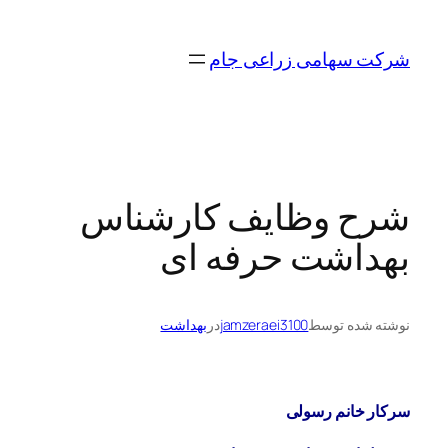
رفتن
به
شرکت سهامی زراعی جام
محتوا
شرح وظایف کارشناس
بهداشت حرفه ای
نوشته شده توسط
jamzeraei3100
در
بهداشت
سرکار خانم رسولی