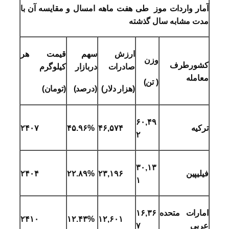
آمار واردات موز طی هفت ماهه امسال و مقایسه آن با
مدت مشابه سال گذشته
ارزش
سهم
قیمت هر
وزن
کشورطرف
صادرات
دربازار
کیلوگرم
معامله
( تن)
(ه
زار دلار)
(درصد)
(تومان)
۶۰,۴۹
ترکیه
۴۶,۵۷۴
۴۵.۹۶%
۲۴۰۷
۲
۳۰,۱۳
فیلیپین
۲۳,۱۹۶
۲۲.۸۹%
۲۴۰۴
۱
امارات متحده
۱۶,۳۶
۲۴۱۰
۱۲.۴۳%
۱۲,۶۰۱
عربی
۷