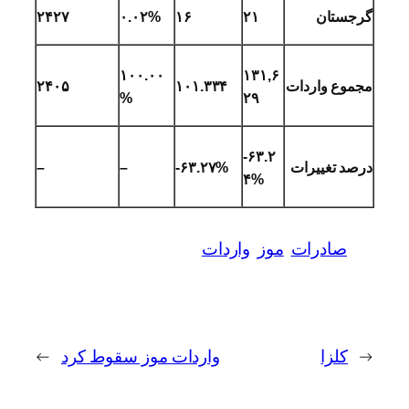
گرجستان
۲۱
۱۶
۰.۰۲%
۲۴۲۷
۱۰۰.۰۰
۱۳۱,۶
مجموع واردات
۳۳۴
.
۱۰۱
۲۴۰۵
%
۲۹
-۶۳.۲
درصد تغییرات
-۶۳.۲۷%
–
–
۴%
صادرات
موز
واردات
←
کلزا
واردات موز سقوط کرد
→