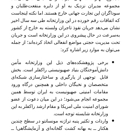
مجموعه مدیران نزدیک به او از دایره منفعت‌طلبان و
سوداگران این تجارت جهانی خارج هستند. اما نکته اینجاست
که اتفاقات رقم خورده در این وزارتخانه طی سه سال اخیر
نشان می‌دهد جریان نفوذ تاجران وابسته به خارج از کشور
به‌سرعت در حال پیشروی در این وزارتخانه است و جریان
تحت مدیریت حجتی مواضع انفعالی اتخاذ کرده‌اند؛ از جمله
می‌توان به موارد زیر اشاره کرد:
برخی پژوهشکده‌های ذیل این وزارتخانه مأمن
دانش‌آموختگان بنیاد صهیونیستی راکفلر است. بخش
قابل توجهی از یارگیری و ساختارسازی شبکه‌ای
متخصصان و نخبگان داخلی و همچنین درگاه ورود
مقامات امنیتی صهیونیست به ایران توسط همین
مجموعه انجام‌ می‌شود؛ در این میان دعوت از عضو
شورای امنیت ملی امریکا و مقام ارشد راکفلر به این
وزارتخانه شایسته توجه است.
واردات و تکثیر پنبه تراژنه مونسانتو در سطح چندین
هکتار ــ به بهانه کشت گلخانه‌ای و آزمایشگاهی! ــ