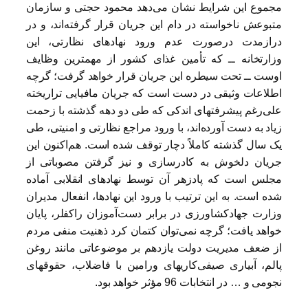
مجموع این شرایط نشان می‌دهد محمود حجتی و سازمان
متبوعش ناخواسته در دام این جریان قرار گرفته‌اند، و در
درازمدت درصورت عدم ورود نهادهای نظارتی، این
وزارتخانه ــ که تأمین غذای کشور از مهمترین وظایف
اوست ــ تحت سیطره این جریان قرار خواهد گرفت؛ گرچه
اطلاعات وثیقی در دست است که جریان مافیایی تراریخته
علی‌رغم پیشرفتهای اندکی که طی دو دهه گذشته با زحمت
زیاد به دست آورده‌اند، با ورود مراجع نظارتی و امنیتی، طی
یک سال گذشته کاملاً دچار توقف شده‌ است. هم‌اکنون این
جریان دلخوش به کادرسازی و نیز گرفتن مصوباتی از
مجلس است که پادزهر آن توسط نهادهای انقلابی آماده
شده است. به این ترتیب با ورود این نهادها، انفعال مدیران
وزارت جهادکشاورزی در برابر دست‌آموزان راکفلر، پایان
خواهد یافت؛ گرچه نمی‌توان کتمان کرد ذهنیت منفی مردم
از ضعف مدیریت دولت یازدهم بر موضوعاتی مانند روغن
پالم، آبیاری صیفی‌کاریهای ورامین با فاضلاب، حقوقهای
نجومی و … در انتخابات 96 مؤثر خواهد بود.