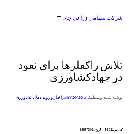
رفتن
به
شرکت سهامی زراعی جام
محتوا
تلاش راکفلرها برای نفوذ
در جهادکشاورزی
نوشته شده توسط
jamzeraei3100
در
اخبار و رویدادهای کشاورزی
کد خبر58011 تاریخ: 1395/10/1