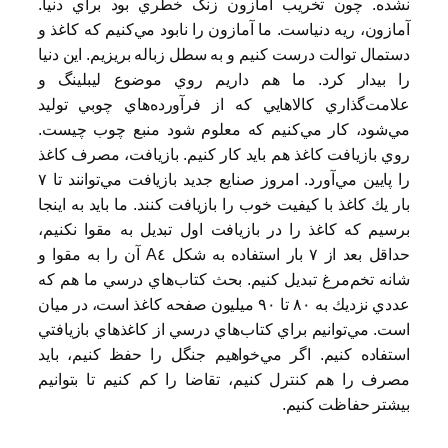
نشده. چون تخريب آمازون زنگ خطري بود براي دنيا.
آمازون، ريه دنياست. ما آمازون را نابود مي‌كنيم كه كاغذ و
دستمال توالت درست كنيم و به سطل زباله بريزيم. اين دنيا
را بيدار كرد. ما هم داريم روي موضوع ليبلينگ و
علامت‌گذاري كالاهايي كه از فرآورده‌هاي چوبي توليد
مي‌شود، كار مي‌كنيم كه معلوم شود منبع چوب چيست.
روي بازيافت كاغذ هم بايد كار كنيم. بازيافت، مصرف كاغذ
را پايين مي‌آورد. امروز صنايع جديد بازيافت مي‌توانند تا ٧
بار يك كاغذ با كيفيت خوب را بازيافت كنند. ما بايد به اينجا
برسيم كه كاغذ را در بازيافت اول تبديل به مقوا نكنيم،
حداقل بعد از ٧ بار استفاده به شكل A٤ آن را به مقوا و
شانه تخم‌مرغ تبديل كنيم. بحث كتاب‌هاي درسي ما هم كه
عددي نزديك به ٨٠ تا ٩٠ ميليون صفحه كاغذ است، در ميان
است. مي‌توانيم براي كتاب‌هاي درسي از كاغذهاي بازيافتي
استفاده كنيم. اگر مي‌خواهيم جنگل را حفظ كنيم، بايد
مصرف را هم كنترل كنيم، تقاضا را كم كنيم تا بتوانيم
بيشتر حفاظت كنيم.