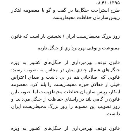
۱۳۹۵- ۰۸:۴۱
طرح استراحت جنگل‌ها در گفت و گو با معصومه ابتکار
رييس سازمان حفاظت محيط‌زيست
روز بزرگ محيط‌زيست ايران / نخستين بار است كه قانون
ممنوعيت و توقف بهره‌برداري از جنگل داريم
قانون توقف بهره‌برداري از جنگل‌هاي كشور به ويژه
جنگل‌هاي شمال چندي پيش در مجلس به تصويب رسيد؛
قانوني كه اصلاحاتي هم در پي داشت و صداي اعتراض
خيلي از فعالان حوزه محيط‌زيست را بلند كرد. معصومه
ابتكار، رييس سازمان حفاظت محيط‌زيست اما تصويب اين
قانون را گامي بلند در راستاي حفاظت از جنگل مي‌داند. او
روز تصويب اين مصوبه را روز بزرگ محيط‌زيست ايران
دانست.
قانون توقف بهره‌برداري از جنگل‌هاي كشور به ويژه