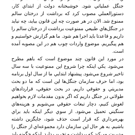
جنگل عملياتي شود. خوشبختانه دولت از ابتداي كار،
دستورالعملي مصوب كرد كه برداشت از درختان سالم
ممنوع شد. الان در هر صورت چه اين قانون بيايد، چه نيايد
در جنگل‌هاي طبيعي ممنوعيت برداشت از درختان سالم را
داريم و قاعدتا بايد اجرا هم شود. ما هم گزارش خواستيم و
هم پيگيريم. موضوع واردات چوب هم در اين مصوبه آمده
است.
در مورد اين قانون چند موضوع است كه باهم مطرح
مي‌شود. يكي اينكه چرا شروع اين ممنوعيت با سه سال
تاخير شروع مي‌شود. پيشنهاد ابتدايي ما از سال اول برنامه
بود، اما حرف سازمان جنگل‌ها اين است كه ما دو بحث
مديريتي و حقوقي داريم. در بحث حقوقي، قراردادهاي
طولاني در جنگل داريم كه اگر بدون مقدمات لازم بخواهيم
لغوش كنيم، دچار تبعات حقوقي مي‌شويم و هزينه‌هاي
سنگيني تحميل مي‌شود. از سوي ديگر اينكه بايد براي
بهره‌‌برداري كه قرار است حذف شود، ‌جايگزين داشته
باشيم. به هر حال اين سازمان دارد مجموعه‌اي از جنگل را
مديريت مي‌كند كه برداشت و تخريب دارد. اينكه چگونه بايد