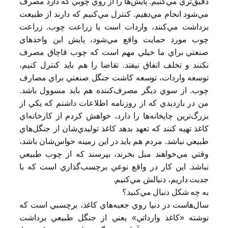
دقيق‌تري مي‌كنيم. پايش‌ها را از روي چوبي كه دارد مصرف
مي‌شود انجام مي‌دهيم. كنترل مي‌كنيم كه دارند از طبيعت
برداشت مي‌كنند، واردات است يا زراعت چوب. زراعت
چوب مورد حمايت واقع مي‌شود، پايش اين واحدهاي
صنعتي براي ما خيلي مهم است كه چوب قاچاق مصرف
نكنند و تخلف اتفاق نيفتد. تقاضا را هم بايد كنترل كنيم،
توسعه واردات، توسعه كاشت جنگل صنعتي براي مصارف
چوب. از سوي ديگر مصرف‌كننده هم بايد مسوول باشد.
من در بازديدي كه از روزنامه اطلاعات داشتم كه يكي از
بزرگ‌ترين چاپخانه‌ها را دارد، خواهش كردم از كارخانه‌اي
كاغذ تهيه كنند كه تعهد بدهد كاغذ توليدي‌شان از جنگل‌هاي
طبيعي نباشد. مردم هم بايد در اين زمينه حواس‌شان باشد،
وقتي مي‌خواهند مبل بخرند، بپرسند كه از چوب طبيعي
نباشد. اين كار در واقع نوعي برچسب‌گذاري است كه با
جديت داريم، دنبالش مي‌كنيم.
به چه شكل دنبال مي‌كنيد؟
سال‌هاست در دنيا روي جعبه‌هاي كاغذ، برچسبي است كه
نوشته «كاغذ وارداتي» يعني از جنگل طبيعي برداشت