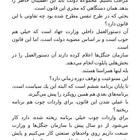
مراقب باشيم. مجموعه دولت بايد اين اطمينان خاطر را
بدهد. همان دستگاهي كه مجري اين قانون است.
بحثي كه در طرح تنفس مطرح شده بود چه تفاوتي با اين
قانون دارد؟
آن دستورالعمل داخلي وزارت جهاد است كه خيلي هم
خوب است و بر اساس مصوبه دولت است، اما اين قانون
است.
سازمان جنگل‌ها اعلام كرده دارند آن دستورالعمل را در
بخش‌هايي پايلوت انجام مي‌دهند.
بله اينها همراستا هستند.
اين ممنوعيت و توقف دوره زماني دارد؟
تا پايان برنامه ششم است كه البته اين يك سياست است،
برنامه‌هاي بعدي هم همين رويكرد را پيش مي‌گيرند.
با عملي شدن اين قانون، براي واردات چوب هم برنامه
ريختيد؟
براي واردات چوب خيلي برنامه ريخته شده، ‌دارد كار
مي‌شود. از دو سال پيش با سازمان جنگل‌ها و وزارت
صنعت داريم روي واحدهاي صنعتي كار مي‌كنيم و پايش