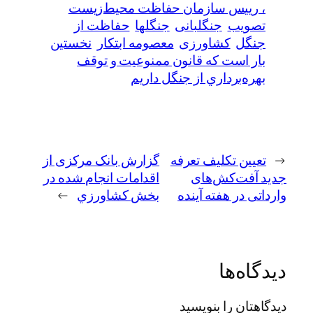
، رييس سازمان حفاظت محيط‌زيست
تصویب
جنگلبانی
جنگلها
حفاظت از
جنگل
کشاورزی
معصومه ابتکار
نخستين
بار است كه قانون ممنوعيت و توقف
بهره‌برداري از جنگل داريم
←
تعیین تکلیف تعرفه
گزارش بانک مرکزی از
جدید آفت‌کش‌های
اقدامات انجام شده در
وارداتی در هفته آینده
بخش کشاورزي
→
دیدگاه‌ها
دیدگاهتان را بنویسید