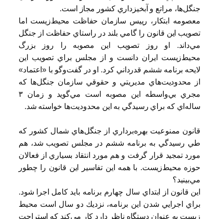
جنگل‌ها، مراتع و آبخيزداري كشور مجاز است.
معصومه ابتكار، رييس سازمان حفاظت محيط‌زيست اما
تصويب اين قانون را گامي بلند در راستاي حفاظت از جنگل
مي‌داند. او روز تصويب اين مصوبه را روز بزرگ
محيط‌زيست ايران دانست و از مجلس براي تصويب اين
لايحه برنامه ششم قدرداني كرد. او در گفت‌وگو با «اعتماد»
از محدوديت‌هاي مديريتي و حقوقي سازمان جنگل‌ها كه
مجري بي‌واسطه اين مصوبه است مي‌گويد و زمان ٣
ساله‌اي كه براي رسيدگي به اين محدوديت‌ها خواسته شد.
قانون ممنوعيت بهره‌برداري از جنگل‌هاي شمال كشور كه
طي رسيدگي به برنامه ششم در مجلس تصويب شد، ‌هم
مورد تمجيد قرار گرفت و هم مورد انتقاد بسياري از فعالان
حوزه محيط‌زيست. با همه اين تفاسير اين قانون را چطور
مي‌بينيد؟
اين قانون از ابتداي سال چهارم برنامه بايد كامل اجرا شود.
براي اجرايي شدن اين برنامه، نزديك دو سال است محيط
زيست به عنوان دستگاه ناظر دارد كار مي‌كند كه استراحت