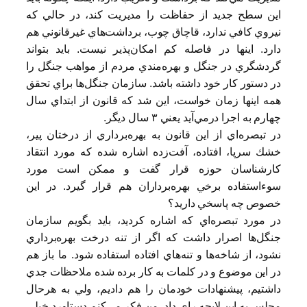
اين سطح جديد از حفاظت را مديريت كند، در حالي كه
نيروي كافي ندارد، قاچاق چوب، برداشت‌هاي غيرقانوني هم
دارد. اينها در فاصله كم امكان‌پذير نيست. بايد بتواند
گردشگري در جنگل و بهره‌مندي مردم از مواهب جنگل را
در دستور كار خود داشته باشد. سازمان جنگل‌ها براي تحقق
همه اينها زمان خواست، ‌اين شد كه قانون از ابتداي سال
چهارم به اجرا در‌مي‌آيد يعني ٣ سال ديگر.
در تبصره‌اي از اين قانون به بهره‌برداري از درختان پير،
خشك سرپا، افتاده، آفت‌زده اشاره شده كه مورد انتقاد
كارشناسان حوزه قرار گفت و ممكن است مورد
سوءاستفاده برخي بهره‌برداران هم قرار گيرد. در اين
خصوص چه پاسخي داريد؟
در مورد تبصره‌اي كه اشاره كرديد، بايد بگويم سازمان
جنگل‌ها اصرار داشت كه اگر از تنه درخت بهره‌برداري
نشود، از شاخه‌ها و تنه‌هاي افتاده استفاده شود. ما باز هم
در اين موضوع و در كلمات به كار برده شده ملاحظات جدي
داشتيم، پيشنهادات خودمان را هم داديم، ولي به هرحال
مجلس به اين لايحه راي داد. من فكر مي‌كنم دستاورد خيلي