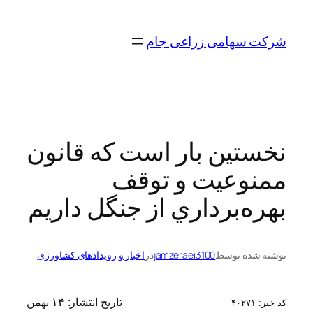
رفتن
به
شرکت سهامی زراعی جام
محتوا
نخستين بار است كه قانون
ممنوعيت و توقف
بهره‌برداري از جنگل داريم
نوشته شده توسط
jamzeraei3100
در
اخبار و رویدادهای کشاورزی
تاریخ انتشار:
۱۴ بهمن
کد خبر:
۴۰۲۷۱