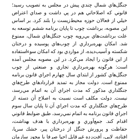
جنگل‌هاي شمال چندي پيش در مجلس به تصويب رسيد؛
قانوني كه اصلاحاتي هم در پي داشت و صداي اعتراض
خيلي از فعالان حوزه محيط‌زيست را بلند كرد. بر اساس
اين مصوبه، برداشت چوب تا پايان برنامه ششم توسعه به
علت برداشت‌هاي بي‌رويه چوب جنگل‌هاي شمال، ممنوع
شد. امكان بهره‌برداري از چوب‌هاي پوسيده و درختان
شكسته و آسيب‌ديده، از مواردي بود كه امكان سوءاستفاده
از اين قانون را ايجاد مي‌كرد. در اين مصوبه مجلس‌ آمده
است: هرگونه بهره‌برداري تجاري و صنعتي از چوب
جنگل‌هاي كشور از ابتداي سال چهارم اجراي قانون برنامه
ممنوع است. دولت مجاز به تمديد قراردادهاي طرح‌هاي
جنگلداري مذكور كه مدت اجراي آن به اتمام مي‌رسد،
نيست. دولت مكلف است نسبت به اصلاح آن دسته از
طرح‌هاي جنگلداري كه مدت اجراي آن تا پايان سال سوم
اجراي قانون برنامه به اتمام نمي‌رسد، طبق ضوابط قانوني
اقدام كند. جمع‌آوري و بهره‌برداري با هدف بهداشت،
حفاظت و پرورش جنگل از درختان پير، خشك سرپا،
افتاده، لاپي، آفت‌زده غيرقابل احيا صرفا با مجوز سازمان