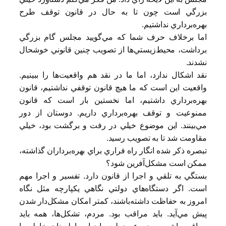
بزرگي است چون تا به حال در قانون توقف طرح
بهره‌برداري نداشتيم.
اما برخلاف حرف شما كه مي‌گوييد مجلس گام بزرگي
برداشت، محيط‌زيستي‌ها از تصويب چنين قانوني خوشحال
نشدند.
نقد اشكال ندارد، اما ما در نقد هم واقعيت‌ها را ببينيم.
واقعيت اين است كه ما هيچ قانون توقفي نداشتيم، قانون
بهره‌برداري داشتيم، اما نخستين بار است كه قانون
ممنوعيت و توقف بهره‌برداري داريم. دوستان از دور
مي‌بينند. اين موضوع خيلي در رفت و برگشت بود، ‌خيلي
مقاومت شد تا به تصويب رسيد.
تبصره ذكر شده انگار راه فراري براي بهره‌برداران گذاشته،
ممكن است مشكل‌آفرين شود؟
بستگي به تلقي و اجرا از قانون دارد. تفسير و اجرا مهم
است. اگر دستگاه‌هاي دولتي نگاهي يكپارچه مثل نگاه
امروز به حفاظت داشته‌باشند، كمتر امكان مشكل‌دار شدن
پيش مي‌آيد. بايد مراقب بود. مردم، تشكل‌ها، همه بايد