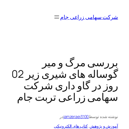
رفتن
به
شرکت سهامی زراعی جام
محتوا
بررسی مرگ و میر
گوساله های شیری زیر 02
روز در گاو داری شرکت
سهامی زراعی تربت جام
نوشته شده توسط
jamzeraei3100
در
آموزش و پژوهش
, 
کتاب های الکترونیکی