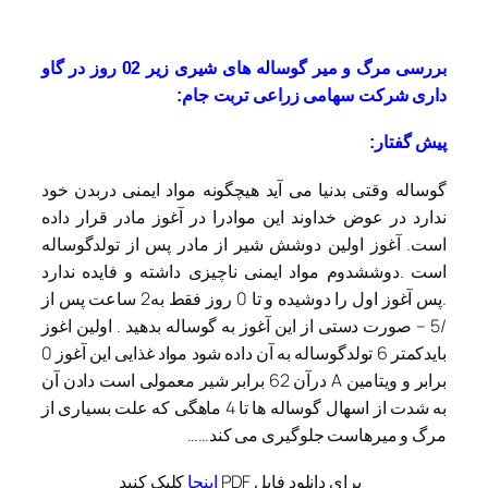
بررسی مرگ و میر گوساله های شیری زیر 02 روز در گاو
داری شرکت سهامی زراعی تربت جام:
پیش گفتار:
گوساله وقتی بدنیا می آید هیچگونه مواد ایمنی دربدن خود
ندارد در عوض خداوند این موادرا در آغوز مادر قرار داده
است. آغوز اولین دوشش شیر از مادر پس از تولدگوساله
است .دوششدوم مواد ایمنی ناچیزی داشته و فایده ندارد
.پس آغوز اول را دوشیده و تا 0 روز فقط به2 ساعت پس از
/5 – صورت دستی از این آغوز به گوساله بدهید . اولین اغوز
بایدکمتر 6 تولدگوساله به آن داده شود مواد غذایی این آغوز 0
برابر و ویتامین A درآن 62 برابر شیر معمولی است دادن آن
به شدت از اسهال گوساله ها تا 4 ماهگی که علت بسیاری از
مرگ و میرهاست جلوگیری می کند……
برای دانلود فایل PDF
اینجا
کلیک کنید