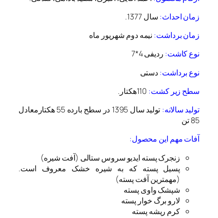
زمان احداث:
سال 1377.
زمان برداشت:
نیمه دوم شهریور ماه
نوع کاشت:
ردیفی 4*7
نوع برداشت:
دستی
سطح زیر کشت:
110هکتار.
تولید سالانه:
تولید سال 1395 در سطح بارده 55 هکتارمعادل
85 تن
آفات مهم این محصول:
زنجرک پسته ایدیو سروس ستالی (آفت شیره)
پسیل پسته که به شیره خشک معروف است.
(مهمترین آفت پسته)
شپشک واوی پسته
لارو برگ خوار پسته
کرم ریشه پسته