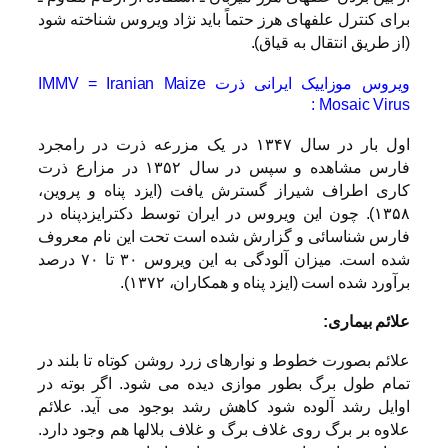
برای کنترل علفهای هرز حتماً باید نژاد ویروس شناخته شود
(از طریق انتقال به قیاق).
ویروس موزاییک ایرانی ذرت IMMV = Iranian Maize
Mosaic Virus :
اول بار در سال ۱۳۴۷ در یک مزرعه ذرت در رامجرد
فارس مشاهده و سپس در سال ۱۳۵۲ در مزارع ذرت
کاری اطراف شیراز گسترش یافت (ایزد پناه و پروین،
۱۳۵۸). چون این ویروس در ایران توسط دکترایزدپناه در
فارس شناسائی و گزارش شده است تحت این نام معروف
شده است. میزان آلودگی به این ویروس ۳۰ تا ۷۰ درصد
برآورد شده است (ایزد پناه و همکاران، ۱۳۷۲).
علائم بیماری:
علائم بصورت خطوط و نوارهای زرد روشن کوتاه تا بلند در
تمام طول برگ بطور موازی دیده می شود. اگر بوته در
اوایل رشد آلوده شود کاهش رشد بوجود می آید. علائم
علاوه بر برگ روی غلاف برگ و غلاف بلالها هم وجود دارد.