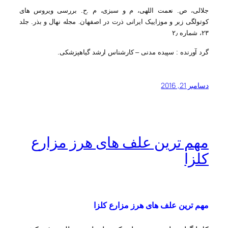
جلالی، ص. نعمت اللهی، م و سبزی، م .ح. بررسی ویروس های
کوتولگی زبر و موزاییک ایرانی ذرت در اصفهان. مجله نهال و بذر. جلد
۲۳، شماره ۲٫
گرد آورنده : سپیده مدنی – کارشناس ارشد گیاهپزشکی.
دسامبر 21, 2016
مهم ترین علف های هرز مزارع
کلزا
مهم ترین علف های هرز مزارع کلزا