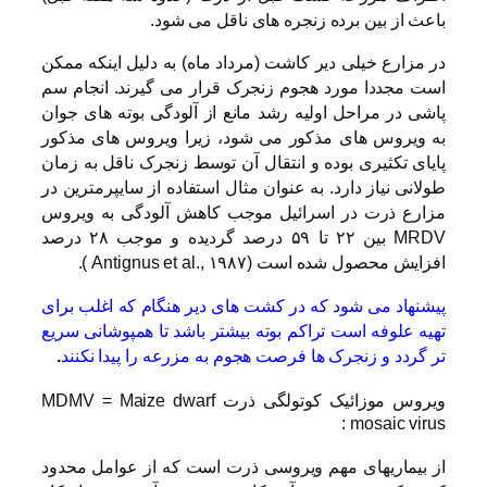
باعث از بین برده زنجره های ناقل می شود.
در مزارع خیلی دیر کاشت (مرداد ماه) به دلیل اینکه ممکن
است مجددا مورد هجوم زنجرک قرار می گیرند. انجام سم
پاشی در مراحل اولیه رشد مانع از آلودگی بوته های جوان
به ویروس های مذکور می شود، زیرا ویروس های مذکور
پایای تکثیری بوده و انتقال آن توسط زنجرک ناقل به زمان
طولانی نیاز دارد. به عنوان مثال استفاده از سایپرمترین در
مزارع ذرت در اسرائیل موجب کاهش آلودگی به ویروس
MRDV بین ۲۲ تا ۵۹ درصد گردیده و موجب ۲۸ درصد
افزایش محصول شده است (Antignus et al., ۱۹۸۷ ).
پیشنهاد می شود که در کشت های دیر هنگام که اغلب برای
تهیه علوفه است تراکم بوته بیشتر باشد تا همپوشانی سریع
تر گردد و زنجرک ها فرصت هجوم به مزرعه را پیدا نکنند
.
ویروس موزائیک کوتولگی ذرت MDMV = Maize dwarf
mosaic virus :
از بیماریهای مهم ویروسی ذرت است که از عوامل محدود