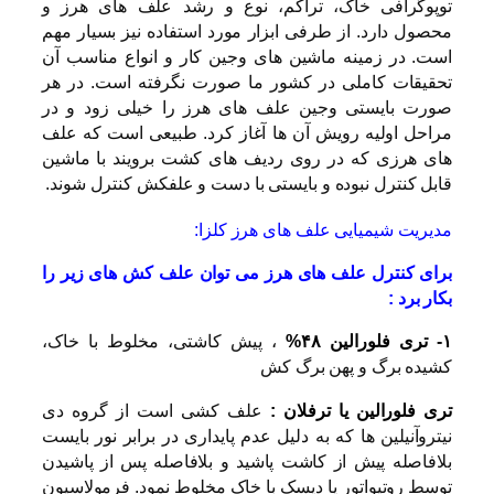
توپوگرافی خاک، تراکم، نوع و رشد علف های هرز و
محصول دارد. از طرفی ابزار مورد استفاده نیز بسیار مهم
است. در زمینه ماشین های وجین کار و انواع مناسب آن
تحقیقات کاملی در کشور ما صورت نگرفته است. در هر
صورت بایستی وجین علف های هرز را خیلی زود و در
مراحل اولیه رویش آن ها آغاز کرد. طبیعی است که علف
های هرزی که در روی ردیف های کشت برویند با ماشین
قابل کنترل نبوده و بایستی با دست و علفکش کنترل شوند.
مدیریت شیمیایی علف های هرز کلزا:
برای کنترل علف های هرز می توان علف کش های زیر را
بکار برد :
۱- تری فلورالین ۴۸%
،
پیش کاشتی، مخلوط با خاک،
کشیده برگ و پهن برگ کش
تری فلورالین یا ترفلان :
علف کشی است از گروه دی
نیتروآنیلین ها که به دلیل عدم پایداری در برابر نور بایست
بلافاصله پیش از کاشت پاشید و بلافاصله پس از پاشیدن
توسط روتیواتور یا دیسک با خاک مخلوط نمود. فرمولاسیون