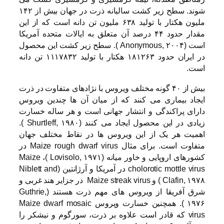
شوند. سطح زیر کشت سالیانه ذرت در جهان بیش از ۱۴۲
ملیون هکتار با تولید ۶۳۸ ملیون تن دانه است که از این
مقدار حدود ۴۴ درصد آن متعلق به ایالات متحده آمریکا
است (Anonymous, ۲۰۰۴ ). سطح زیر کشت این محصول
در ایران حدود ۱۸۱۲۶۳ هکتار با تولید ۱۱۱۷۸۳۲ تن دانه
است.
بیش از ۴۰ گونه مختلف ویروس با نژادهای متفاوت در ذرت
ایجاد بیماری می کنند که از میان آن ها چندین ویروس
دارای پراکندگی و انتشار جهانی است و هر ساله خسارت
زیادی در این محصول ایجاد می کنند (Shurtleff, ۱۹۸۰ ).
اهمیت هر یک از این ویروس ها در نقاط مختلف جهان
متفاوت است. برای مثال Maize rough dwarf virus در
کشورهای اروپایی و خاور میانه (Lovisolo, ۱۹۷۱ )، Maize
cholorotic mottle virus در آمریکا و آرژانتین (Niblett and
Clafin, ۱۹۷۸ ) و Maize streak virus در جزایر هند غربی و
شرق آفریقا از ویروس های مهم ذرت هستند (Guthrie,
۱۹۷۶ ). همچنین خسارت ویروس Maize dwarf mosaic
virus که قادر است علاوه بر ذرت، سورگوم و نیشکر را