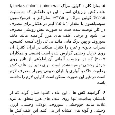
۵- متازا کلر + کوئین مراک
metazachlor + quinmerac یا
علف کش بوتریزان استار : این دو علفکش که به نسبت
۱۲٫۵% کوئین مراک و ۳۷٫۵% متازاکلز با فرمولاسیون
سوسپانسون با مقدار ۲ تا ۲٫۵ لیتر در هکتار برای مصرف
در کلزا توصیه شده است به صورت پیش رویشی مصرف
می شود و برخی علف های هرز گرامینه مانند مانند
سوروف و پهن برگ هایی مانند بی تی راخ، کیسه کشیش،
سیزاب، بابونه و غیره را کنترل میکند. در ایران کنترل آن
روی خردل وحشی گزارش شده است (شیمی و همکاران
۲۰۰۷) که در برچسب آلمانی آن اطلاعی از تاثیر روی
خردل وحشی توصیه نشده است. برای تاثیر این علف کش
رطوبت خاک یا آبیاری یا باران طبیعی پس از مصرف لازم
است در غیر این صورت ممکن است کارایی لازم را نداشته
باشد.
۶- گرامینه کش ها :
این علف کشها همان گونه که از
نامشان پیداست تنها روی علف های هرز متعلق به تیره
غلات مانند جووحشی، سوروف، یولاف وحشی، ارزن
وحشی و گونه های مشابه اثر می کنند. این علف کش ها