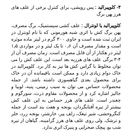
۴- کلوپیرالید :
پس رویشی، برای کنترل برخی از علف های
هرز پهن برگ
کلوپیرالید یا لونترال :
علف کشی سیستمیک، برگ مصرف،
پهن برگ کش با اثری شبه هورمونی که با نام لونترل در
ایران ثبت شده است و حاوی ۳۰۰ گرم در لیتر ماده موثره
است و مقدار مصرف آن ۰٫۶ تا یک لیتر و در مواردی ۱٫۵
لیتر در هکتار از آن قابل مصرف است. زمان مصرف آن از
۴-۳ برگی علف های هرزبه بعد است. این علف کش را می
توان مخلوط با گراس کش ها نیز به کار برد. کلوپیرالید در
خاک دوام زیادی دارد و ممکن است باقیمانده آن در خاک
برای محصول بعدی گیاهسوزی داشته باشد. از جمله
محصولات حساس می توان به سیب زمینی، پنبه، لوبیا و
جالیز اشاره کرد و از محصولات مقاوم ذرت، سورگوم و
چغندر است. علف های هرز حساس به این علف کش
بیشتر از تیره آفتابگردان، یونجه و هفت بند است از جمله
کنگروحشی، شیر تیغک، زلف پیر، خارشتر، یونجه زرد، خلر
و ترشک. ولی روی علف های هرز گرامینه، گیاهان از تیره
شب بو، پیچک صحرایی و پنیرک اثری ندارد.