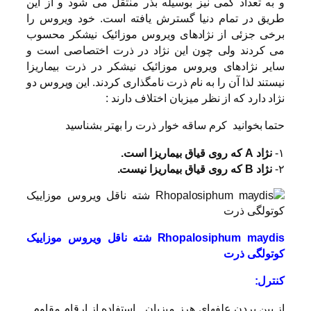
و به تعداد کمی نیز بوسیله بذر منتقل می شود و از این
طریق در تمام دنیا گسترش یافته است. خود ویروس را
برخی جزئی از نژادهای ویروس موزائیک نیشکر محسوب
می کردند ولی چون این نژاد در ذرت اختصاصی است و
سایر نژادهای ویروس موزائیک نیشکر در ذرت بیماریزا
نیستند لذا آن را به نام ذرت نامگذاری کردند. این ویروس دو
نژاد دارد که از نظر میزبان اختلاف دارند :
حتما بخوانید
کرم ساقه خوار ذرت را بهتر بشناسید
۱-
نژاد A که روی قیاق بیماریزا است.
۲-
نژاد B که روی قیاق بیماریزا نیست.
Rhopalosiphum maydis شته ناقل ویروس موزاییک
کوتولگی ذرت
کنترل:
از بین بردن علفهای هرز میزبان ـ استفاده از ارقام مقاوم ـ