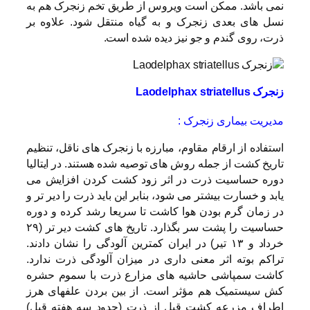
نمی باشد. ممکن است ویروس از طریق تخم زنجرک هم به
نسل های بعدی زنجرک و به گیاه منتقل شود. علاوه بر
ذرت، روی گندم و جو نیز دیده شده است.
زنجرک Laodelphax striatellus
مدیریت بیماری زنجرک :
استفاده از ارقام مقاوم، مبارزه با زنجرک های ناقل، تنظیم
تاریخ کشت از جمله روش های توصیه شده هستند. در ایتالیا
دوره حساسیت ذرت در اثر زود کشت کردن افزایش می
یابد و خسارت بیشتر می شود، بنابر این باید ذرت را دیر تر و
در زمان گرم بودن هوا کاشت تا سریعا رشد کرده و دوره
حساسیت را پشت سر بگذارد. تاریخ های کشت دیر تر (۲۹
خرداد و ۱۳ تیر) در ایران کمترین آلودگی را نشان دادند.
تراکم بوته اثر معنی داری در میزان آلودگی ذرت ندارد.
کاشت سمپاشی حاشیه های مزارع ذرت با سموم حشره
کش سیستمیک هم مؤثر است. از بین بردن علفهای هرز
اطراف مزرعه کشت قبل از ذرت (حدود سه هفته قبل)