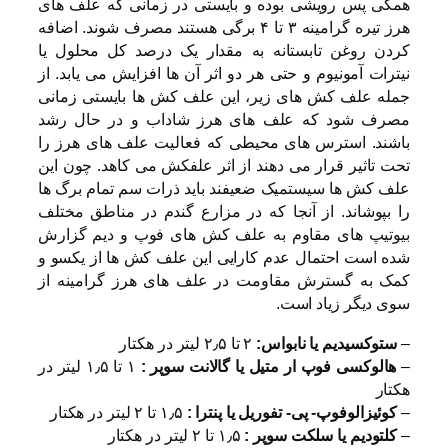
همگی پس رویشی بوده و بایستی در زمانی که علف های
هرز تیره گرامینه ۳ تا ۴ برگی هستند مصرف شوند. اضافه
کردن روغن تابستانه به مقدار یک درصد کل محلول یا
نیترات آمونیوم و حتی هر دو اثر آن ها افزایش می یابد. از
جمله علف کش های زیر، این علف کش ها بایستی زمانی
مصرف شود که علف های هرز شاداب و در حال رشد
باشند. استرس های محیطی که فعالیت علف های هرز را
تحت تاثیر قرار می دهند از اثر علفکش می کاهد. چون این
علف کش ها سیستمیک ضعیفند باید ذرات سم تمام برگ ها
را بپوشاند. از آنجا که در مزارع گندم در مناطق مختلف
بیوتیپ های مقاوم به علف کش های فوپ و دیم گزارش
شده است احتمال عدم کارایی این علف کش ها از یکسو و
کمک به گسترش مقاومت در علف های هرز گرامینه از
سوی دیگر زیاد است.
–
ستوکسیدیم یا نابواس:
۲ تا ۲٫۵ لیتر در هکتار
–
هالوکسی فوپ ار متیل یا گالانت سوپر :
۱ تا ۱٫۵ لیتر در
هکتار
–
کوئیزالوفوپ- پی- تفوریل یا پنترا :
۱٫۵ تا ۲ لیتر در هکتار
–
کلتودیم یا سلکت سوپر :
۱٫۵ تا ۲ لیتر در هکتار