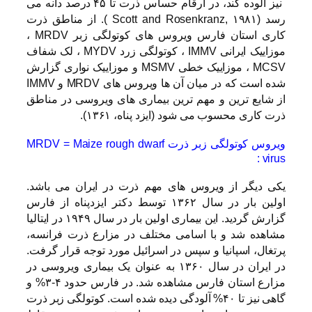
نیز آلوده کند، در ارقام حساس ذرت تا ۴۵ درصد دانه می
رسد (Scott and Rosenkranz, ۱۹۸۱ ). از مناطق ذرت
کاری استان فارس ویروس های کوتولگی زبر MRDV ،
موزاییک ایرانی IMMV ، کوتولگی زرد MYDV ، لک شفاف
MCSV ، موزاییک خطی MSMV و موزاییک نواری گزارش
شده است که در میان آن ها ویروس های MRDV و IMMV
از شایع ترین و مهم ترین بیماری های ویروسی در مناطق
ذرت کاری محسوب می شود (ایزد پناه، ۱۳۶۱).
ویروس کوتولگی زبر ذرت MRDV = Maize rough dwarf
virus :
یکی دیگر از ویروس های مهم ذرت در ایران می باشد.
اولین بار در سال ۱۳۶۲ توسط دکتر ایزدپناه از فارس
گزارش گردید. این بیماری اولین بار در سال ۱۹۴۹ در ایتالیا
مشاهده شد و با اسامی مختلف در مزارع ذرت فرانسه،
پرتغال، اسپانیا و سپس در اسرائیل مورد توجه قرار گرفت.
در ایران در سال ۱۳۶۰ به عنوان یک بیماری ویروسی در
مزارع استان فارس مشاهده شد. در فارس حدود ۴-۳% و
گاهی نیز تا ۴۰% آلودگی دیده شده است. کوتولگی زبر ذرت