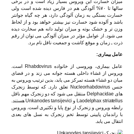
میزان خسارت این ویروس بسیار زیاد است و در برخی
سالها تا ۷۰% آلودگی هم در فارس دیده شده است ولی
خسارت بستگی به زمان آلودگی دارد، هر چه گیاه جوانتر
باشد و آلوده شود خسارت نیز بیشتر خواهد بود و از لحاظ
وزن تر و خشک بوته و میزان تولید دانه هم سخارت دیده
می شود. از عوامل مؤثر در میزان آلودگی می توان از رقم
ذرت ـ زمان و موقع کاشت و جمعیت ناقل نام برد.
عامل بیماری:
عامل بیماری، ویروسی از خانواده Rhabdovirus است.
ویروس از غشاء داخلی هسته جوانه می زند و در فضای
میان دو غشاء هسته تمرکز می یابد، بدین ترتیب ویروس به
جنس Nucleorhabdovirus تعلق دارد. که توسط زنجرک
های Delphacidae منتقل می شود که دو زنجرک مهم ناقل
Laodelphax striatellus و Unkanodes tansijevici هستند.
رابطه ویروس و زنجرک از نوع پایا و تکثیری است. ویروس
با راندمان پایینی توسط تخم زنجرک به نسل های بعدی
انتقال می یابد.