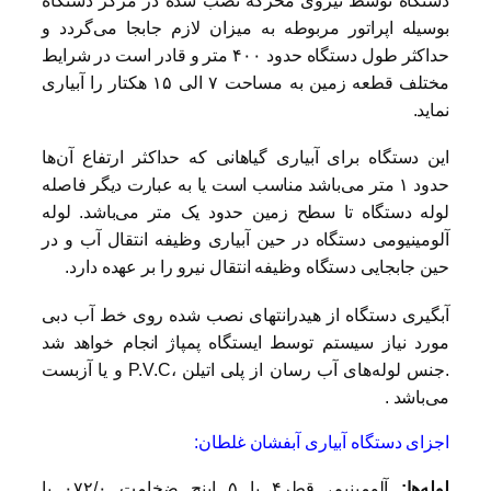
دستگاه توسط نیروی محرکه نصب شده در مرکز دستگاه
بوسیله اپراتور مربوطه به میزان لازم جابجا می‌گردد و
حداکثر طول دستگاه حدود ۴۰۰ متر و قادر است در شرایط
مختلف قطعه زمین به مساحت ۷ الی ۱۵ هکتار را آبیاری
نماید.
این دستگاه برای آبیاری گیاهانی که حداکثر ارتفاع آن‌ها
حدود ۱ متر می‌باشد مناسب است یا به عبارت دیگر فاصله
لوله دستگاه تا سطح زمین حدود یک متر می‌باشد. لوله
آلومینیومی دستگاه در حین آبیاری وظیفه انتقال آب و در
حین جابجایی دستگاه وظیفه انتقال نیرو را بر عهده دارد.
آبگیری دستگاه از هیدرانتهای نصب شده روی خط آب دبی
مورد نیاز سیستم توسط ایستگاه پمپاژ انجام خواهد شد
.جنس لوله‌های آب رسان از پلی اتیلن ،P.V.C و یا آزبست
می‌باشد .
اجزای دستگاه آبیاری آبفشان غلطان:
لوله‌ها:
آلومینیم، قطر۴ یا ۵ اینچ ضخامت ۰۷۲/۰ یا