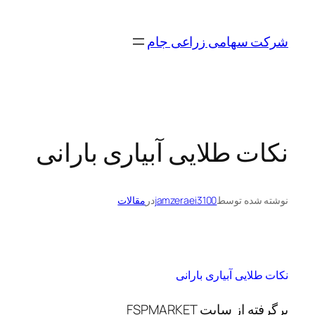
رفتن
به
شرکت سهامی زراعی جام
محتوا
نکات طلایی آبیاری بارانی
نوشته شده توسط
jamzeraei3100
در
مقالات
نکات طلایی آبیاری بارانی
برگرفته از سایت FSPMARKET