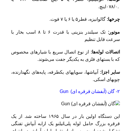
.۰۷۸/۰اینچ.
چرخها:
گالوانیزه، قطر۵ یا ۶ یا ۷ فوت.
موتور:
تک سیلندر بنزینی با قدرت ۶ تا ۸ اسب بخار با
سرعت قابل تنظیم
اتصالات لوله‌ها:
از نوع اتصال سریع با شیارهای مخصوص
که با بستهای فلزی به‌ یکدیگر جفت می‌شوند.
سایر اجزا:
آبپاشها، سوپاپهای یکطرفه، پایه‌های نگهدارنده،
چوبهای اسکی.
۲- گان (آبفشان قرقره ای) Gun
این دستگاه اولین بار در سال ۱۹۶۵ ساخته شد. از یک
قرقره بزرگ حامل لوله پلی‌اتیلنو یک ارابه آبپاش تفنگی
تشکیل شده است. پس از استقرار ارابه آبپاش در انتهای