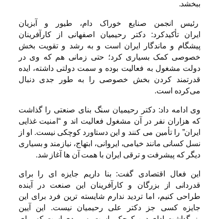
ببخشد.
رئیس انجمن صنایع خوراک دام، طیور و آبزیان
ایران تأکیدکرد: دکتر رحیمیان اصفهانی از کارآفرینان
پیشگام و ماندگار ایران است و به رشد و تقویت بخش
خصوصی کمک بسیاری کرد؛ حتی زمانی هم که وی در
دولت مشغول به فعالیت بوده و سمت دولتی داشته، ایده
قدرتمند کردن بخش خصوصی را به طور جدی دنبال
می‌کرده است.
وی ادامه داد:‌ دکتر رحیمیان سنگ بنای صنعتی را گذاشت
که هزاران نفر در آن مشغول فعالیت اند و “امنیت غذایی
ایران” را تأمین می کنند و این دستاورد کوچکی نیست. او از
نسل کسانی مانند خیامی، ایروانی، ابتهاج، نیازمند و بسیاری
دیگر که پیشرفت و ترقی ایران با همت آن ها آغاز شد.
این فعال اقتصادی گفت:‌ بنا داریم جایزه ای را برای
قدردانی از بزرگان و کارآفرینان این صنعت در آینده
طراحی کنیم، اما تردید ندارم شایسته ترین فرد برای این
جایزه کسی جز دکتر علی رحیمیان نیست. این آیین
بزرگداشت ادای دین کوچکی است به مردی است که برای