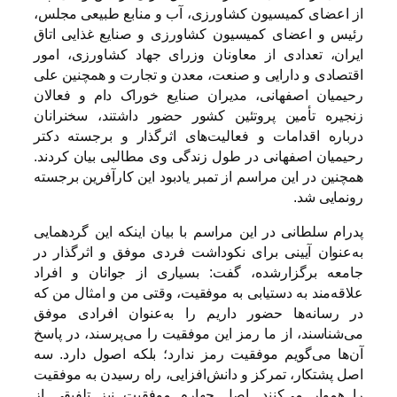
از اعضای کمیسیون کشاورزی، آب و منابع طبیعی مجلس،
رئیس و اعضای کمیسیون کشاورزی و صنایع غذایی اتاق
ایران، تعدادی از معاونان وزرای جهاد کشاورزی، امور
اقتصادی و دارایی و صنعت، معدن و تجارت و همچنین علی
رحیمیان اصفهانی، مدیران صنایع خوراک دام و فعالان
زنجیره تأمین پروتئین کشور حضور داشتند، سخنرانان
درباره اقدامات و فعالیت‌های اثرگذار و برجسته دکتر
رحیمیان اصفهانی در طول زندگی وی مطالبی بیان کردند.
همچنین در این مراسم از تمبر یادبود این کارآفرین برجسته
رونمایی شد.
پدرام سلطانی در این مراسم با بیان اینکه این گردهمایی
به‌عنوان آیینی برای نکوداشت فردی موفق و اثرگذار در
جامعه برگزارشده، گفت: بسیاری از جوانان و افراد
علاقه‌مند به دستیابی به موفقیت، وقتی من و امثال من که
در رسانه‌ها حضور داریم را به‌عنوان افرادی موفق
می‌شناسند، از ما رمز این موفقیت را می‌پرسند، در پاسخ
آن‌ها می‌گویم موفقیت رمز ندارد؛ بلکه اصول دارد. سه
اصل پشتکار، تمرکز و دانش‌افزایی، راه رسیدن به موفقیت
را هموار می‌کنند. اصل چهارم موفقیت نیز تلفیقی از