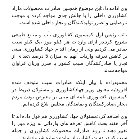
وی ادامه داد:این موضوع همچنین صادرات محصولات مازاد
کشاورزی داخلی را با چالش جدی مواجه کرده و موجب
نارضایتی و تضرر تولیدکنندگان و تجار داخلی شده است.
نائب رئیس اول کمیسیون کشاورزی ،آب و منابع طبیعی
تشریح کرد:در ازای واردات هر کیلو موز ،یک کیلو سیب
صادر می کردیم ولی از زمان اقدام جهاد کشاورزی مبنی
بر کاهش تعرفه واردات آنهم به میزان 5 درصد ،تعدای از
تجار یا صادرکنندگان سیب کشور با ضرر وزیان فراوان
مواجه شدند.
محمودزاده با بیان اینکه صادرات سیب متوقف شده
افزود:به معاون وزیر جهادکشاورزی و مسئولان ذیربط در
کمیسیون کشاورزی نامه ای مبنی بر معترض بودن مردم
،تجار ،صادرکنندگان و نمایندگان مجلس ابلاغ کرده ایم .
وی اضافه کرد:مسئولان جهاد کشاورزی هم قول داده اند تا
آخر هفته بحث کاهش تعرفه های وارداتی به ویژه موز را
تغییر دهند تا روند صادرات محصولات کشاورزی از جمله
سیب که در دست کشاورزان مانده دوباره شروع شود.