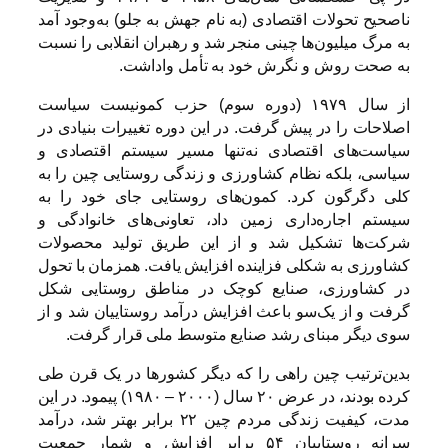
ناصحیح تحولات اقتصادى (به نام جهش به جلو) به‌وجود آمد
به مرگ میلیون‌ها چینى منجر شد و رهبران انقلابى را نسبت
به صحت روش و نگرش خود به تأمل واداشت.
از سال ۱۹۷۹ (دوره سوم) حزب کمونیست سیاست
اصلاحات را در پیش گرفت. در این دوره تغییرات بنیادی در
سیاست‌های اقتصادی نه‌تنها مسیر سیستم اقتصادی و
سیاسی، بلکه نظام کشاورزی و زندگی روستایی چین را به
کلی دگرگون کرد. کمون‌های روستایی جای خود را به
سیستم اجاره‌داری زمین داد، تعاونی‌های خانوادگی و
شرکت‌ها تشکیل شد و از این طریق تولید محصولات
کشاورزی به شکلی فزاینده افزایش یافت. همزمان با تحول
در کشاورزی، صنایع کوچک در مناطق روستایی شکل
گرفت و از یک‌سو باعث افزایش درآمد روستاییان شد و از
سوی دیگر مبنای رشد صنایع متوسط ملی قرار گرفت.
بدین‌ترتیب چین راهی را که دیگر کشورها در یک قرن طی
کرده بودند، در عرض ۲۰ سال (۲۰۰۰ – ۱۹۸۰) پیمود. در این
مدت، کیفیت زندگی مردم چین ۲۲ برابر بهتر شد، درآمد
سرانه روستاییان ۵۴ برابر افزایش و شمار جمعیت