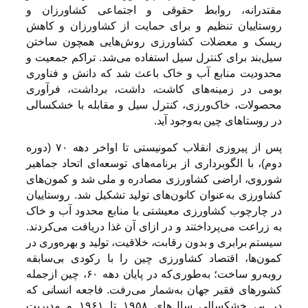
مقتدرانه، روابط حقوقى و اجتماعی کشاورزان و
روستاییان تنظیم و برای حمایت از کشاورزان و کاهش
ریسک و معضلات کشاورزی روش‌هایی همچون ساختن
سیل‌بند برای کنترل سیل استفاده می‌شد. تراکم جمعیت و
محدودیت منابع آب و خاک باعث شد که دانش و فناوری
بومی در زمینه‌های کاشت، داشت، برداشت، فرآوری
محصولات، خاک‌ورزی، کنترل سیل و مقابله با خشکسالی
در روستاهای چین به‌وجود آید.
پس از پیروزی انقلاب کمونیستی تا اواخر دهه ۷۰ (دوره
دوم)، با الگوبرداری از برنامه‌های توسعه‌ای اتحاد جماهیر
شوروی، اراضى کشاورزى مصادره و ملى شد و کمون‌های
کشاورزی به‌عنوان کانون‌هاى تولید تشکیل شد. روستاییان
در چارچوب کشاورزی معیشتی با منابع محدود آب و خاک
به زراعت می‌پرداختند و در ازای آن غذا دریافت می‌کردند.
سیستم برابری و بدون رقابت، خلاقیت، تولید و بهره‌وری در
کمون‌ها، اقتصاد کشاورزی چین را با رکودی بی‌سابقه
روبه‌رو ساخت؛ به‌طوری‌که در پایان دهه ۶۰، چین ازجمله
کشورهای فقیر جهان به‌شمار می‌رفت. فاجعه انسانى که
در پى خشکسالی سال‌های ۱۹۵۸ تا ۱۹۶۱ و مدیریت