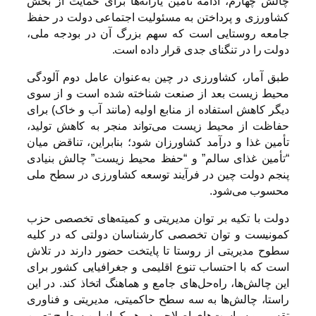
چالش چهارم، ادامه تأمین یارانه‌ها برای حمایت از بخش
کشاورزی و پرداختن به مسئولیت اجتماعی دولت در حفظ
جامعه روستایی است که سهم بزرگ آن در بودجه ملی،
دولت را در تنگنای جدی قرار داده است.
طبق آمار، کشاورزی در چین به‌عنوان عامل دوم آلودگی
محیط زیست بعد از صنعت شناخته شده است و از سوی
دیگر کاهش استفاده از منابع اولیه (مانند آب و خاک) برای
حفاظت از محیط زیست می‌تواند منجر به کاهش تولید،
تأمین غذا و درآمد کشاورزان شود؛ بنابراین، تناقض میان
“تأمین غذای سالم” و “حفظ محیط زیست” چالش بنیادی
پنجم دولت چین در فرآیند توسعه کشاورزی در سطح ملی
محسوب می‌شود.
دولت با تکیه بر توان مدیریتی و کمیته‌های تخصصی حزب
کمونیست و توان تخصصی کارشناسان دولتی که در کلیه
سطوح مدیریتی از روستا تا پایتخت حضور دارند در تلاش
است که با احتساب تنوع اقلیمی و جغرافیایی کشور برای
این چالش‌ها، راه‌حل‌های جامع و هماهنگ اتخاذ کند. در این
راستا، چالش‌ها به سه سطح حاکمیتی، مدیریتی و فناوری
تقسیم و سیاست‌های اصلاحی در هریک از این سطوح تعیین