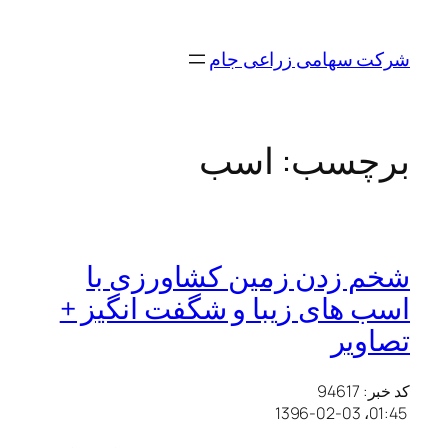
رفتن
به
شرکت سهامی زراعی جام
محتوا
برچسب:
اسب
شخم زدن زمین کشاورزی با
اسب های زیبا و شگفت انگیز +
تصاویر
کد خبر: 94617
01:45، 1396-02-03