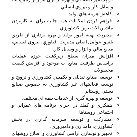
و سايل كار و نيروي انساني.
كاهش هزينه هاي توليد.
فراهم كردن امكانات همه جانبه براي به كاربردن
ماشين آلات نوين كشاورزي.
مديريت بهينه امور توليد و بهره برداري از طريق
تلفيق عوامل اصلي مديريت، فناوري، نيروي انساني،
منابع مالي و ابزار و وسايل كار.
افزايش ميزان سطح زيركشت حوزه عمليات
براساس ظرفيت منابع آب موجود و افزايش كيفيت
محصولات.
توسعه صنايع تبديلي و تكميلي كشاورزي و ترويج و
توسعه فعاليتهاي غير كشاورزي به خصوص صنايع
دستي روستايي.
توسعه و بهره گيري از خدمات بيمه اي مختلف.
همكاري و كمك در اجراي برنامه هاي عمراني و
اجتماعي روستاها.
مشاركت و توسعه سرمايه گذاري در بخش
كشاورزي، دامداري و دامپروري.
تجهيز و نوسازي اراضي كشاورزي و اصلاح روشهاي