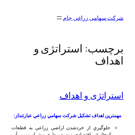
رفتن
به
شرکت سهامی زراعی جام
محتوا
برچسب:
استراتژی و
اهداف
استراتژی و اهداف
مهمترين اهداف تشكيل شركت سهامي زراعي عبارتنداز:
جلوگيري از خردشدن اراضي زراعي به قطعات
كوچك غير اقتصادي و بهره برداري موثر از زمين، آب