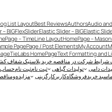
log List Layout
Best Reviews
Authors
Audio and
r – BIG
FlexSlider
Elastic Slider – BIG
Elastic Slid
ePage – TimeLine Layout
HomePage – Masonr
ample Page
Page / Post Elements
My Account
M
page
TieLabs HomePage
Text Formatting and L
 شرایط شرکت در مناقصه خرید پلاستیک شفاف کشاو
یدات دامی
تولیدات گیاهی
ثبت نام
ثبت نام
حساب ک
ا
سبد خرید
فروشگاه
کاربر
کارگزینی
مزایده‌و‌مناقص