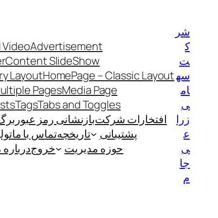
رفتن
به
شر
محتوا
ک
Advertisement
 Video
ت
Content SlideShow
er
سه
HomePage – Classic Layout
y Layout
ام
Media Page
ultiple Pages
ی
Tabs and Toggles
Tags
ists
زرا
افتخارات شرکت
بازنشانی رمز عبور
برگ
ع
پشتیبانی
تاریخچه
تماس با ما
تول
ی
حوزه مدیریت
خروج
درباره م
جا
م