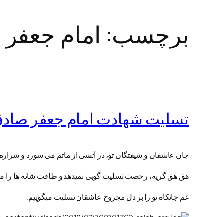
برچسب:
امام جعفر 
تسلیت شهادت امام جعفر صاد
جان عاشقان و شیفتگان تو، در آتشی از ماتم می‏ سوزد و شراره‏ ا
هق‏ هق گریه، رخصت تسلیت‏ گویی نمی‏دهد و طاقت شانه‏ ها را می‏
غم جانکاه تو را بر دل مجروح عاشقان تسلیت می‏گوییم.