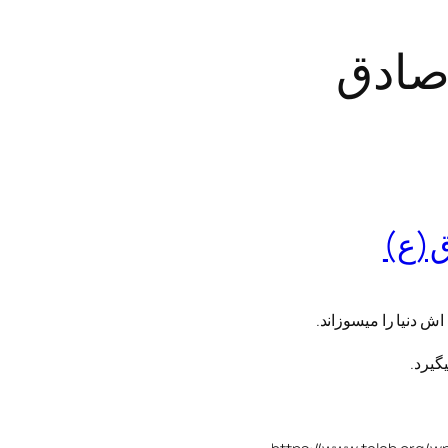
صادق
ق(ع)
ش دنیا را می‏سوزاند.
گیرد.