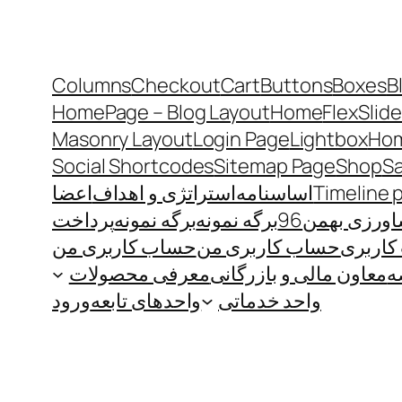
Columns
Checkout
Cart
Buttons
Boxes
B
HomePage – Blog Layout
Home
FlexSlide
Masonry Layout
Login Page
Lightbox
Hom
Social Shortcodes
Sitemap Page
Shop
S
Timeline 
اساسنامه
استراتژی و اهداف
اعضا
رزی بهمن96
برگه نمونه
برگه نمونه
پرداخت
اربری
حساب کاربری من
حساب کاربری من
ه
معاون مالی و بازرگانی
معرفی محصولات
واحد خدماتی
واحدهای تابعه
ورود