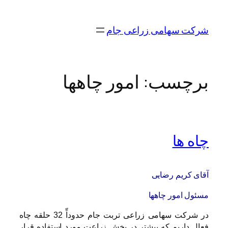
رفتن
به
شرکت سهامی زراعی جام
محتوا
برچسب:
امور چاهها
چاه ها
آقای کریم رضایی
مسئول امور چاهها
در شرکت سهامی زراعی تربت جام حدوداِّ 32 حلقه چاه
فعال داریم که بیشتر در بخش زراعت مورد استفاده قرار