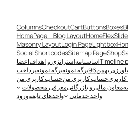
Columns
Checkout
Cart
Buttons
Boxes
B
HomePage – Blog Layout
Home
FlexSlide
Masonry Layout
Login Page
Lightbox
Hom
Social Shortcodes
Sitemap Page
Shop
S
Timeline 
اساسنامه
استراتژی و اهداف
اعضا
رزی بهمن96
برگه نمونه
برگه نمونه
پرداخت
اربری
حساب کاربری من
حساب کاربری من
ه
معاون مالی و بازرگانی
معرفی محصولات
واحد خدماتی
واحدهای تابعه
ورود