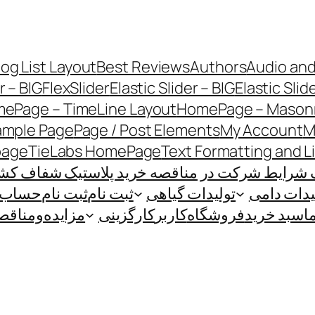
log List Layout
Best Reviews
Authors
Audio and
r – BIG
FlexSlider
Elastic Slider – BIG
Elastic Slid
ePage – TimeLine Layout
HomePage – Masonr
ample Page
Page / Post Elements
My Account
M
page
TieLabs HomePage
Text Formatting and L
 شرایط شرکت در مناقصه خرید پلاستیک شفاف کشاو
یدات دامی
تولیدات گیاهی
ثبت نام
ثبت نام
حساب ک
ا
سبد خرید
فروشگاه
کاربر
کارگزینی
مزایده‌و‌مناقص