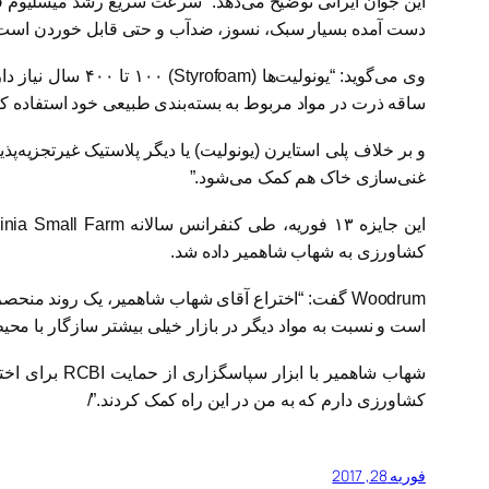
این جوان ایرانی توضیح می‌دهد: “سرعت سریع رشد میسلیوم قار
دست آمده بسیار سبک، نسوز، ضدآب و حتی قابل خوردن است.
وی می‌گوید: “یونولیت‌ها (
Styrofoam
) ۱۰۰ تا ۴۰۰ 
ساقه ذرت در مواد مربوط به بسته‌بندی طبیعی خود استفاده کرد
و بر خلاف پلی استایرن (یونولیت) یا دیگر پلاستیک غیرتجزیه‌پذیر
غنی‌سازی خاک هم کمک می‌شود.”
این جایزه ۱۳ فوریه، طی کنفرانس سالانه
inia Small Farm
کشاورزی به شهاب شاهمیر داده شد.
Woodrum
گفت: “اختراع آقای شهاب شاهمیر، یک روند منحصربه
است و نسبت به مواد دیگر در بازار خیلی بیشتر سازگار با مح
شهاب شاهمیر با ابزار سپاسگزاری از حمایت
RCBI
برای اخت
کشاورزی دارم که به من در این راه کمک کردند.”/
فوریه 28, 2017