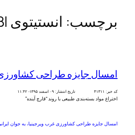
برچسب:
انستیتوی Robert C. Byrd Institute (RCBI
امسال جایزه طراحی کشاورزی غ
کد خبر:
۴۱۳۱۱
تاریخ انتشار:
۰۹ اسفند ۱۳۹۵- ۱۱:۴۲
اختراع مواد بسته‌بندی طبیعی با روند “قارچ آینده”
امسال جایزه طراحی کشاورزی غرب ویرجینیا، به جوان ایرانی