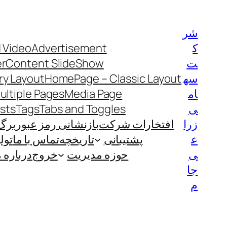
رفتن
به
شر
محتوا
ک
Advertisement
 Video
ت
Content SlideShow
er
سه
HomePage – Classic Layout
y Layout
ام
Media Page
ultiple Pages
ی
Tabs and Toggles
Tags
ists
زرا
افتخارات شرکت
بازنشانی رمز عبور
برگ
ع
پشتیبانی
تاریخچه
تماس با ما
تول
ی
حوزه مدیریت
خروج
درباره م
جا
م