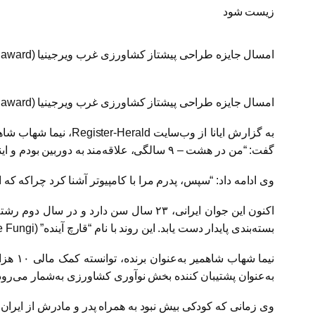
زیست شود
امسال جایزه طراحی پیشتاز کشاورزی غرب ویرجینیا (West Virginia Vanguard Agriculture Design award) به جوانی ایرانی رسید.
امسال جایزه طراحی پیشتاز کشاورزی غرب ویرجینیا (
n award
به گزارش ایانا از وب‌سایت
Register-Herald
، نیما شهاب شاه
گفت: “من در هشت – ۹ سالگی، علاقه‌مند به دوربین بودم و اینکه چگونه با نور کار می‌کند.”
وی ادامه داد: “سپس، پدرم مرا با کامپیوتر آشنا کرد چراکه که او
اکنون این جوان ایرانی، ۲۳ سال سن دارد و در سال دوم رشته علوم کامپیوتر درس می‌خواند. وی توانسته طی فرآیند میسلیوم قارچ “
بسته‌بندی پایدار دست یابد. این روند با نام “قارچ آینده” (
e Fungi
نیما شهاب شاهمیر به‌عنوان برنده، توانسته کمک مالی ۱۰ هزار دلاری برای ایجاد کسب و کار را از انستیتوی
به‌عنوان پشتیبان کننده بخش نوآوری کشاورزی به‌شمار می‌رود
وی زمانی که کودکی بیش نبود به همراه پدر و مادرش از ایران مه