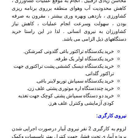
محاسن زیادی ازقبیل : انجام به موقع عملیات کشاورزی ،
کاهش محدودیت آب وهوای منطقه برروی برنامه ریزی
کشاورزی ، بازدهی وبهره وری بیشتر ، مقرون به صرفه
بودن ، سهولت وسرعت انجام عملیات ، کاهش نیاز
کشاورزان به نیروی انسانی . لذا در این راستا خرید
دستگاههای ذیل الزامی می باشد.
خرید یکدستگاه تراکتور باغی گلدونی کمرشکن.
خرید یکدستگاه لولر یک طرفه.
خرید یکدستگاه دیسک کششی پشت تراکتوری جهت
تراکتور گلدانی.
خرید یکدستگاه سمپاش توربو لاینر باغی.
خرید چنددستگاه اره موتوری پشتی علف زن.
خرید دو دستگاه سمپاش پشتی کوچک جهت تغذیه
کودی آزمایشی وکنترل علف هرز.
نیروی کارگری:
لزوم به کارگیری 2 نفر نیروی آبیار درصورت اجرایی شدن
پروژه آبیاری تحت فشار جهت کنترل بهتر تاسیسات وکمک