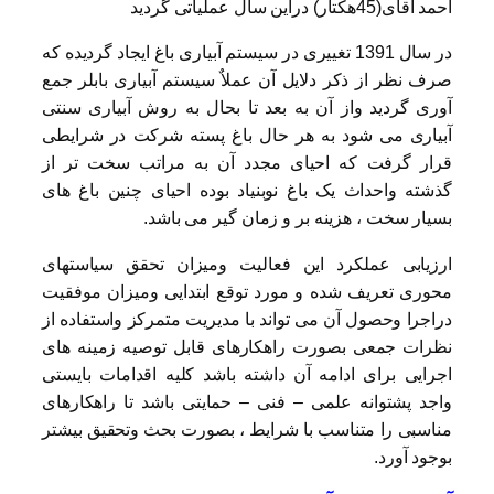
احمد آقای(45هکتار) دراین سال عملیاتی گردید
در سال 1391 تغییری در سیستم آبیاری باغ ایجاد گردیده که
صرف نظر از ذکر دلایل آن عملاٌ سیستم آبیاری بابلر جمع
آوری گردید واز آن به بعد تا بحال به روش آبیاری سنتی
آبیاری می شود به هر حال باغ پسته شرکت در شرایطی
قرار گرفت که احیای مجدد آن به مراتب سخت تر از
گذشته واحداث یک باغ نوبنیاد بوده احیای چنین باغ های
بسیار سخت ، هزینه بر و زمان گیر می باشد.
ارزیابی عملکرد این فعالیت ومیزان تحقق سیاستهای
محوری تعریف شده و مورد توقع ابتدایی ومیزان موفقیت
دراجرا وحصول آن می تواند با مدیریت متمرکز واستفاده از
نظرات جمعی بصورت راهکارهای قابل توصیه زمینه های
اجرایی برای ادامه آن داشته باشد کلیه اقدامات بایستی
واجد پشتوانه علمی
–
فنی
–
حمایتی باشد تا راهکارهای
مناسبی را متناسب با شرایط ، بصورت بحث وتحقیق بیشتر
بوجود آورد.