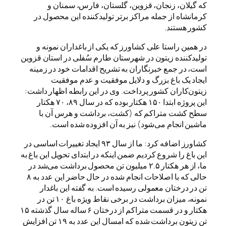
که گیلان، زنجان، قزوین، گلستان، فارس، سمنان و
کرمانشاه از جمله مراکز برتر تولیدکننده این محصول در
کشور هستند.
در همین راستا علی کشاورز که یکی از باغداران نمونه و
تولیدکننده زیتون در شهرستان طارم سُفلی در استان قزوین
است، در جمع خبرنگاران به تشریح اقدامات خود در زمینه
ایجاد یک باغ بزرگ و دلایل موفقیت و عدم موفقیت
زیتون‌کاران کشور پرداخت. وی در این رابطه اظهار داشت:
این پروژه ابتدا ۱۵۰ هکتار بوده که در سال ۸۹، ۷۰ هکتار
سطح کشت متراکم که (کشت، برداشت و هرس آن با
ماشین انجام می‌شود) نیز به آن افزوده شده است.
کشاورز اضافه کرد: ما از سال ۹۳ ایجاد تغییرات اساسی در
این باغ را شروع کردیم ضمن اینکه در ابتدای تحویل این باغ به
ما، از هر هکتار ۲.۵ میلیون تن محصول برداشت می‌شد در
حالی که با اصلاحات انجام شده در حال حاضر این عدد به ۸
تن در درختان معمولی رسیده است. به گفته این باغدار
نمونه، میزان برداشت در برخی نقاط ویژه باغ ۱۰ تن در
هکتار و در قسمت متراکم از درختان ۶ ساله سال گذشته ۱۵
تن زیتون برداشت شده که امسال این عدد به ۱۹ تن افزایش