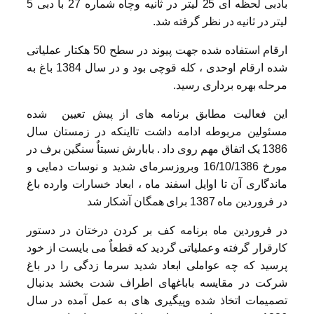
بادبی لحظه ای 25 لیتر در ثانیه وچاه شماره 27 با دبی 5
لیتر در ثانیه در نظر گرفته شد.
ارقام استفاده شده جهت پیوند در سطح 50 هکتار عملیاتی
شده ارقام اوحدی ، کله قوچی بود و در سال 1384 باغ به
مرحله بهره برداری رسید.
این فعالیت مطابق برنامه های از پیش تعیین شده
مسئولین مربوطه ادامه داشت تااینکه در زمستان سال
1386 یک اتفاق مهم روی داد . بابارش نسبتاٌ سنگین برف در
مورخ 16/10/1386 وبروزسرمای شدید و نوسات دمایی و
ماندگاری آن تا اوایل اسفند ماه ، ابعاد خسارات وارده باغ
در فروردین ماه 1387 برای همگان آشکار شد
در فروردین ماه برنامه کف بر کردن درختان در دستور
کارقرار گرفته وعملیاتی گردید که قطعاٌ می بایست از خود
پرسید که چه عواملی ابعاد شدید سرما زدگی را در باغ
شرکت در مقایسه باباغهای اطراف شدت بخشد بدنبال
تصمیمات اتخاذ شده وپیگیری های به عمل آمده در سال