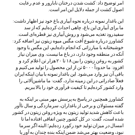
امر توضیح داد: کشت شدن درختان نابارور و عدم رعایت
اصول کشت از جمله دلایل این امر است.
این باغدار نمونه درباره نحوه آبیاری باغ خود نیز اظهار داشت:
ما برای آبیاری این باغ، چاهی احداث کرده‌ایم که از سد
سفیدرود تغذیه می‌شود و روش آبیاری نیز قطره‌ای است.
کشاورز درباره شیوع آفت مگس میوه زیتون نیز اضافه کرد:
خوشبختانه با مبارزاتی که انجام داده‌ایم، این مگس با وجود
آنکه در منطقه وجود دارد، در باغ ما نیست. وی میزان نیاز
کشور به روغن زیتون را بین ۱۸ تا ۲۰ هزار تن اعلام کرد و
افزود: ما حدوداً ۵۰۰۰ تن از این محصول را تولید می‌کنیم و
باقی آن نیز وارد می‌شود. این باغدار نمونه با بیان اینکه ایران
فعلاً صادراتی در این زمینه ندارد، گفت: ما ماشین‌آلاتی را
وارد کشور کرده‌ایم تا کیفیت فرآوری خود را بالا ببریم.
کشاورز همچنین در پاسخ به پرسش مهر مبنی بر اینکه به
گفته مسئولان و برخی از باغداران، سرمازدگی و سال ناآور
باعث کاهش شدید تولید زیتون به ویژه روغن زیتون در کشور
شده است، گفت: در کل کشور چنین اتفاقی افتاده اما تا
امسال در میزان تولید خود رکورد زده‌ایم؛ البته اگر سرما
نبود، وضعیت بهتر می‌شد ضمن اینکه بنده چندان به آور یا