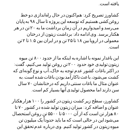
یافته است.
کشاورز تصریح کرد: هم‌اکنون در حال راه‌اندازی دو خط
روغن‌کشی هستیم که توسعه این پروژه تا سال ۹۸ به پایان
می‌رسد و امیدواریم در آن زمان برداشت ما به ۲۰ تن در هر
هکتار برسد. وی ادامه داد: برداشت زیتون از درختان
معمولی در اروپا بین ۱۸ تا ۲۵ تن و در ایران بین ۱.۵ تا ۲ تن
است.
این باغدار نمونه با اشاره به اینکه ما از حدود ۸۰۰ تن میوه
زیتون تولیدی خود حدود ۲۰۰ تن روغن تولید می‌کنیم، گفت:
در اکثر باغات کشور عدم توجه به خاک، آب و نوع گونه‌ای که
کشت می‌شود، باعث ناکارآمد بودن باغات شده است. به
عنوان مثال ما باغات سنتی داریم که درختانشان ۷۰ سال
سن دارند اما محصول تولیدی آنها بسیار کم است.
کشاورز، سطح زیر کشت زیتون در کشور را ۱۰۰ هزار هکتار
عنوان و اضافه کرد: میزان زیتون تولید شده در کشور ۷۰ تا
۸۰ هزار تن است که از آن ۵۰۰۰ تا ۵۵۰۰ تن روغن استحصال
می‌شود این در حالی است که ما باید حدوداً یک میلیون تن
میوه زیتون در کشور تولید کنیم. وی درباره عدم تحقق این