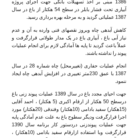
1386 مبنی بر اخذ تسهیلات بانکی جهت اجرای پروژه
آبیاری تحت فشار بابلر در سطح 54 هکتار از باغ در سال
1387 عملیاتی گردید و به مرحله بهره برداری رسید.
کاهش آبدهی چاه وبروز نقصهای فنی وارده به آن و عدم
نیاز آبی باغ ، آبیاری باغ در یک مدار طولانی قرارگرفت و
عملاٌ باعث گردید تا پایه ها آمادگی لازم برای انجام عملیات
پیوند را نداشته باشند.
انجام عملیات حفاری (تغییرمحل) چاه شماره 28 در سال
1387 با عمق 230متر تغییری در افزایش آبدهی چاه ایجاد
ننمود.
جهت احیای مجدد باغ در سال 1389 عملیات پیوند زنی باغ
درسطح 50 هکتار از ارقام اکبری (5 هکتار) ، احمد آقایی
(15هکتار) سفید بادامی (10هکتار) وفندقی (20هکتار) مورد
اجرا قرارگرفت ودیگر سطوح باغ به علت عدم آمادگی پایه
جهت عملیات پیوندزنی دردستور کار برنامه سال 1390
قرارگرفت وبا استفاده ازارقام سفید بادامی (10هکتار) ،