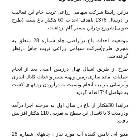
دراین راستا شرکت سهامی زراعی تربت جام این فعالیت
را درسال 1378 باهدف احداث 60 هکتار باغ پسته (طرح
طوبی) شروع ودراین مسیر گام برداشت.
موقعیت احداث باغ دراراضی چاه شماره 28 متعلق به
مجری طرح(شرکت سهامی زراعی تربت جام) درنظر
گرفته شد.
طرح از طریق انتقال نهال درزمین اصلی بعد از انجام
عملیات آماده سازی زمین وتهیه بستر واحداث کانال آبیاری
وآبرسانی بترتیب انجام ونسبت به درآوردن ردیفهای کشت
به فواصل 4*7 اقدام گردید
درابتدا 30هکتار از باغ در سال اول به مرحله اجرا درآمد
ودرمدت 3 تا 6سال این سطح به تقریبی 110 هکتار افزایش
یافت.
منبع آبی تامین کننده آب مورد نیاز ، چاههای شماره 28